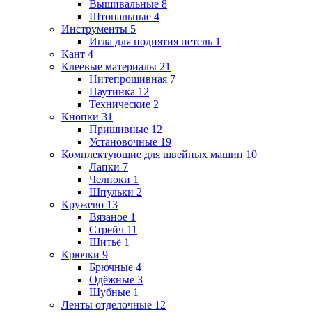
Вышивальные
8
Штопальные
4
Инструменты
5
Игла для поднятия петель
1
Кант
4
Клеевые материалы
21
Нитепрошивная
7
Паутинка
12
Технические
2
Кнопки
31
Пришивные
12
Установочные
19
Комплектующие для швейных машин
10
Лапки
7
Челноки
1
Шпульки
2
Кружево
13
Вязаное
1
Стрейч
11
Шитьё
1
Крючки
9
Брючные
4
Одёжные
3
Шубные
1
Ленты отделочные
12