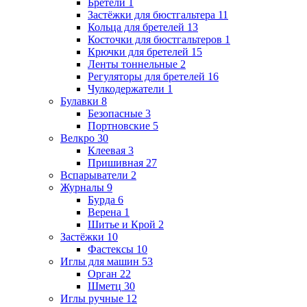
Бретели
1
Застёжки для бюстгальтера
11
Кольца для бретелей
13
Косточки для бюстгальтеров
1
Крючки для бретелей
15
Ленты тоннельные
2
Регуляторы для бретелей
16
Чулкодержатели
1
Булавки
8
Безопасные
3
Портновские
5
Велкро
30
Клеевая
3
Пришивная
27
Вспарыватели
2
Журналы
9
Бурда
6
Верена
1
Шитье и Крой
2
Застёжки
10
Фастексы
10
Иглы для машин
53
Орган
22
Шметц
30
Иглы ручные
12