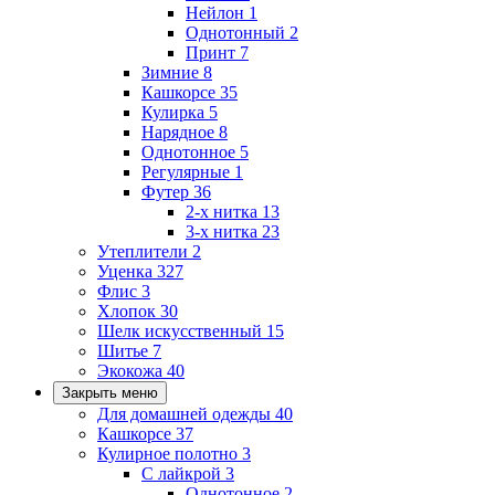
Нейлон
1
Однотонный
2
Принт
7
Зимние
8
Кашкорсе
35
Кулирка
5
Нарядное
8
Однотонное
5
Регулярные
1
Футер
36
2-х нитка
13
3-х нитка
23
Утеплители
2
Уценка
327
Флис
3
Хлопок
30
Шелк искусственный
15
Шитье
7
Экокожа
40
Закрыть меню
Для домашней одежды
40
Кашкорсе
37
Кулирное полотно
3
С лайкрой
3
Однотонное
2