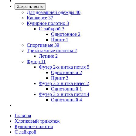
Закрыть меню
Для домашней одежды
40
Кашкорсе
37
Кулирное полотно
3
С лайкрой
3
Однотонное
2
Принт
1
Спортивные
39
Трикотажные полотна
2
Летние
2
Футер
11
Футер 2-х нитка петля
5
Однотонный
2
Принт
3
Футер 3-х нитка начес
2
Однотонный
1
Футер 3-х нитка петля
4
Однотонный
4
Главная
Хлопковый трикотаж
Кулирное полотно
С лайкрой