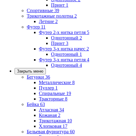
Принт
1
Спортивные
39
Трикотажные полотна
2
Летние
2
Футер
11
Футер 2-х нитка петля
5
Однотонный
2
Принт
3
Футер 3-х нитка начес
2
Однотонный
1
Футер 3-х нитка петля
4
Однотонный
4
Закрыть меню
Бегунки
36
Металлические
8
Пуллер
1
Спиральные
19
Тракторные
8
Бейка
63
Атласная
34
Кожаная
2
Трикотажная
10
Хлопковая
17
Бельевая фурнитура
60