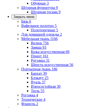
Обувные
3
Шторная фурнитура
9
Шторная тесьма
9
Закрыть меню
Бязь
6
Вафельное полотно
5
Полотенечные
5
Для домашней одежды
2
Мебельная ткань
1166
Велюр
756
Замша
93
Кожа искусственная
69
Принт
161
Рогожка
31
Шерсть искусственная
56
Портьерная ткань
186
Бархат
39
Блэкаут
25
Вуаль
37
Износостойкая
30
Тюль
55
Рогожка
4
Технические
4
Фланель
2