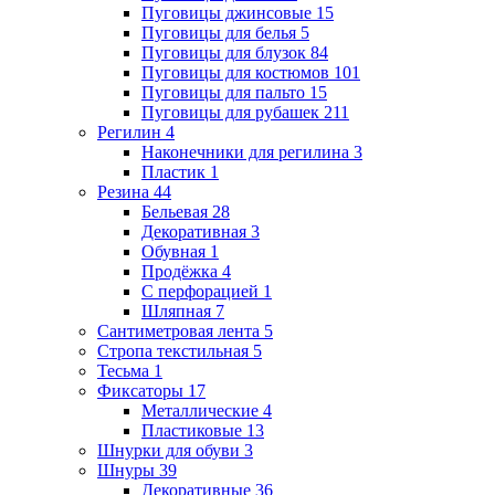
Пуговицы джинсовые
15
Пуговицы для белья
5
Пуговицы для блузок
84
Пуговицы для костюмов
101
Пуговицы для пальто
15
Пуговицы для рубашек
211
Регилин
4
Наконечники для регилина
3
Пластик
1
Резина
44
Бельевая
28
Декоративная
3
Обувная
1
Продёжка
4
С перфорацией
1
Шляпная
7
Сантиметровая лента
5
Стропа текстильная
5
Тесьма
1
Фиксаторы
17
Металлические
4
Пластиковые
13
Шнурки для обуви
3
Шнуры
39
Декоративные
36