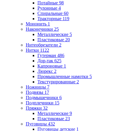
Потайные
98
Рулонные
4
Спиральные
60
Тракторные
119
Мононить
1
Наконечники
25
Металлические
5
Пластиковые
20
Нитеобрезатели
2
Нитки
1122
Гутерман
486
Дор-так
625
Капроновые
1
Люрекс
2
Промышленные намотки
5
Текстурированные
2
Ножницы
7
Подвязы
17
Подмышечники
6
Подплечники
15
Пряжки
32
Металлические
9
Пластиковые
23
Пуговицы
432
Пуговицы детские
1