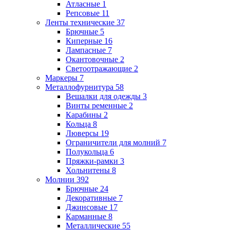
Атласные
1
Репсовые
11
Ленты технические
37
Брючные
5
Киперные
16
Лампасные
7
Окантовочные
2
Светоотражающие
2
Маркеры
7
Металлофурнитура
58
Вешалки для одежды
3
Винты ременные
2
Карабины
2
Кольца
8
Люверсы
19
Ограничители для молний
7
Полукольца
6
Пряжки-рамки
3
Хольнитены
8
Молнии
392
Брючные
24
Декоративные
7
Джинсовые
17
Карманные
8
Металлические
55