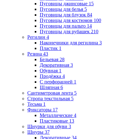
Пуговицы джинсовые
15
Пуговицы для белья
5
Пуговицы для блузок
84
Пуговицы для костюмов
100
Пуговицы для пальто
14
Пуговицы для рубашек
210
Регилин
4
Наконечники для регилина
3
Пластик
1
Резина
43
Бельевая
28
Декоративная
3
Обувная
1
Продёжка
4
С перфорацией
1
Шляпная
6
Сантиметровая лента
5
Стропа текстильная
5
Тесьма
1
Фиксаторы
17
Металлические
4
Пластиковые
13
Шнурки для обуви
3
Шнуры
37
Декоративные
34