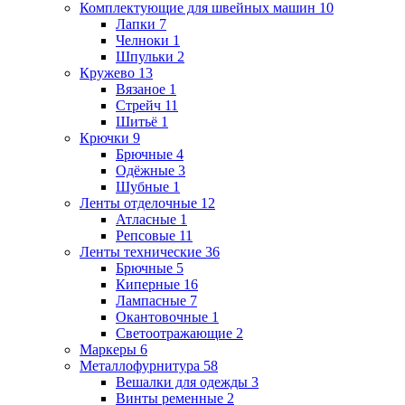
Комплектующие для швейных машин
10
Лапки
7
Челноки
1
Шпульки
2
Кружево
13
Вязаное
1
Стрейч
11
Шитьё
1
Крючки
9
Брючные
4
Одёжные
3
Шубные
1
Ленты отделочные
12
Атласные
1
Репсовые
11
Ленты технические
36
Брючные
5
Киперные
16
Лампасные
7
Окантовочные
1
Светоотражающие
2
Маркеры
6
Металлофурнитура
58
Вешалки для одежды
3
Винты ременные
2