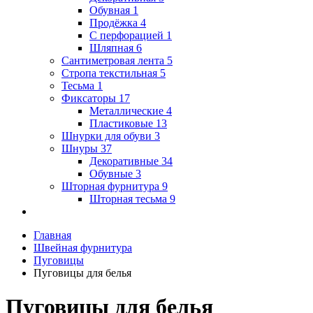
Обувная
1
Продёжка
4
С перфорацией
1
Шляпная
6
Сантиметровая лента
5
Стропа текстильная
5
Тесьма
1
Фиксаторы
17
Металлические
4
Пластиковые
13
Шнурки для обуви
3
Шнуры
37
Декоративные
34
Обувные
3
Шторная фурнитура
9
Шторная тесьма
9
Главная
Швейная фурнитура
Пуговицы
Пуговицы для белья
Пуговицы для белья