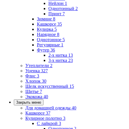
Нейлон
1
Однотонный
2
Принт
7
Зимние
8
Кашкорсе
35
Кулирка
5
Нарядное
8
Однотонное
5
Регулярные
1
Футер
36
2-х нитка
13
3-х нитка
23
Утеплители
2
Уценка
327
Флис
3
Хлопок
30
Шелк искусственный
15
Шитье
7
Экокожа
40
Закрыть меню
Для домашней одежды
40
Кашкорсе
37
Кулирное полотно
3
С лайкрой
3
Однотонное
2