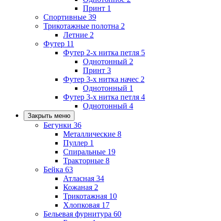
Принт
1
Спортивные
39
Трикотажные полотна
2
Летние
2
Футер
11
Футер 2-х нитка петля
5
Однотонный
2
Принт
3
Футер 3-х нитка начес
2
Однотонный
1
Футер 3-х нитка петля
4
Однотонный
4
Закрыть меню
Бегунки
36
Металлические
8
Пуллер
1
Спиральные
19
Тракторные
8
Бейка
63
Атласная
34
Кожаная
2
Трикотажная
10
Хлопковая
17
Бельевая фурнитура
60