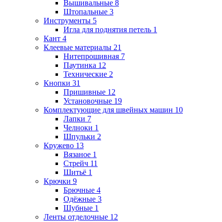
Вышивальные
8
Штопальные
3
Инструменты
5
Игла для поднятия петель
1
Кант
4
Клеевые материалы
21
Нитепрошивная
7
Паутинка
12
Технические
2
Кнопки
31
Пришивные
12
Установочные
19
Комплектующие для швейных машин
10
Лапки
7
Челноки
1
Шпульки
2
Кружево
13
Вязаное
1
Стрейч
11
Шитьё
1
Крючки
9
Брючные
4
Одёжные
3
Шубные
1
Ленты отделочные
12