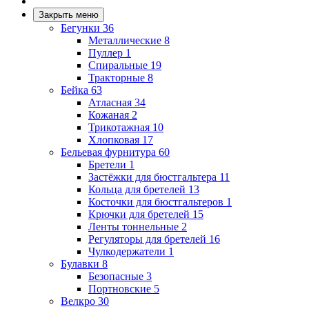
Закрыть меню
Бегунки
36
Металлические
8
Пуллер
1
Спиральные
19
Тракторные
8
Бейка
63
Атласная
34
Кожаная
2
Трикотажная
10
Хлопковая
17
Бельевая фурнитура
60
Бретели
1
Застёжки для бюстгальтера
11
Кольца для бретелей
13
Косточки для бюстгальтеров
1
Крючки для бретелей
15
Ленты тоннельные
2
Регуляторы для бретелей
16
Чулкодержатели
1
Булавки
8
Безопасные
3
Портновские
5
Велкро
30