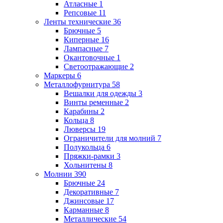
Атласные
1
Репсовые
11
Ленты технические
36
Брючные
5
Киперные
16
Лампасные
7
Окантовочные
1
Светоотражающие
2
Маркеры
6
Металлофурнитура
58
Вешалки для одежды
3
Винты ременные
2
Карабины
2
Кольца
8
Люверсы
19
Ограничители для молний
7
Полукольца
6
Пряжки-рамки
3
Хольнитены
8
Молнии
390
Брючные
24
Декоративные
7
Джинсовые
17
Карманные
8
Металлические
54