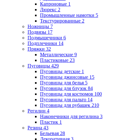
Капроновые
1
Люрекс
2
Промышленные намотки
5
Текстурированные
2
Ножницы
7
Подвязы
17
Подмышечники
6
Подплечники
14
Пряжки
32
Металлические
9
Пластиковые
23
Пуговицы
429
Пуговицы детские
1
Пуговицы джинсовые
15
Пуговицы для белья
5
Пуговицы для блузок
84
Пуговицы для костюмов
100
Пуговицы для пальто
14
Пуговицы для рубашек
210
Регилин
4
Наконечники для регилина
3
Пластик
1
Резина
43
Бельевая
28
Декоративная
3