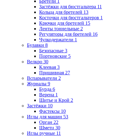
Бретели
1
Застёжки для бюстгальтера
11
Кольца для бретелей
13
Косточки для бюстгальтеров
1
Крючки для бретелей
15
Ленты тоннельные
2
Регуляторы для бретелей
16
Чулкодержатели
1
Булавки
8
Безопасные
3
Портновские
5
Велкро
30
Клеевая
3
Пришивная
27
Вспарыватели
2
Журналы
9
Бурда
6
Верена
1
Шитье и Крой
2
Застёжки
10
Фастексы
10
Иглы для машин
53
Орган
22
Шметц
30
Иглы ручные
11