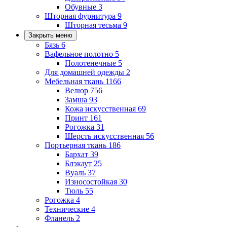
Обувные
3
Шторная фурнитура
9
Шторная тесьма
9
Закрыть меню
Бязь
6
Вафельное полотно
5
Полотенечные
5
Для домашней одежды
2
Мебельная ткань
1166
Велюр
756
Замша
93
Кожа искусственная
69
Принт
161
Рогожка
31
Шерсть искусственная
56
Портьерная ткань
186
Бархат
39
Блэкаут
25
Вуаль
37
Износостойкая
30
Тюль
55
Рогожка
4
Технические
4
Фланель
2