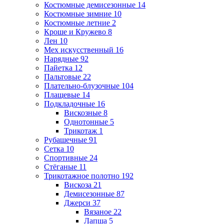
Костюмные демисезонные
14
Костюмные зимние
10
Костюмные летние
2
Кроше и Кружево
8
Лен
10
Мех искусственный
16
Нарядные
92
Пайетка
12
Пальтовые
22
Плательно-блузочные
104
Плащевые
14
Подкладочные
16
Вискозные
8
Однотонные
5
Трикотаж
1
Рубашечные
91
Сетка
10
Спортивные
24
Стёганые
11
Трикотажное полотно
192
Вискоза
21
Демисезонные
87
Джерси
37
Вязаное
22
Лапша
5