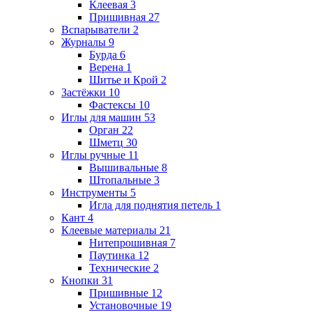
Клеевая
3
Пришивная
27
Вспарыватели
2
Журналы
9
Бурда
6
Верена
1
Шитье и Крой
2
Застёжки
10
Фастексы
10
Иглы для машин
53
Орган
22
Шметц
30
Иглы ручные
11
Вышивальные
8
Штопальные
3
Инструменты
5
Игла для поднятия петель
1
Кант
4
Клеевые материалы
21
Нитепрошивная
7
Паутинка
12
Технические
2
Кнопки
31
Пришивные
12
Установочные
19