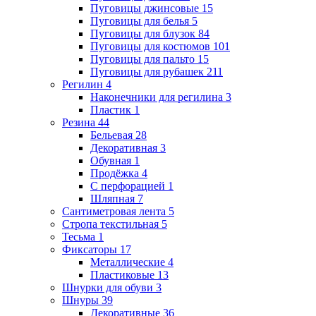
Пуговицы джинсовые
15
Пуговицы для белья
5
Пуговицы для блузок
84
Пуговицы для костюмов
101
Пуговицы для пальто
15
Пуговицы для рубашек
211
Регилин
4
Наконечники для регилина
3
Пластик
1
Резина
44
Бельевая
28
Декоративная
3
Обувная
1
Продёжка
4
С перфорацией
1
Шляпная
7
Сантиметровая лента
5
Стропа текстильная
5
Тесьма
1
Фиксаторы
17
Металлические
4
Пластиковые
13
Шнурки для обуви
3
Шнуры
39
Декоративные
36