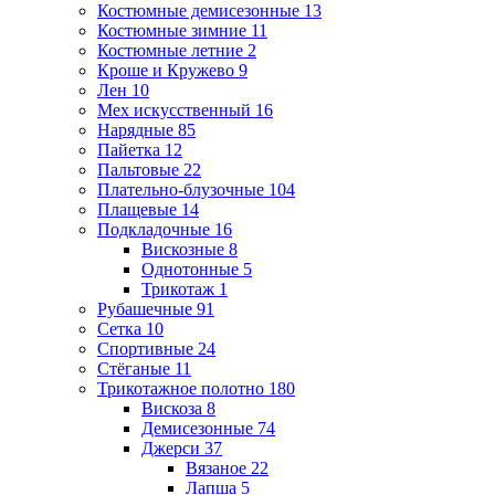
Костюмные демисезонные
13
Костюмные зимние
11
Костюмные летние
2
Кроше и Кружево
9
Лен
10
Мех искусственный
16
Нарядные
85
Пайетка
12
Пальтовые
22
Плательно-блузочные
104
Плащевые
14
Подкладочные
16
Вискозные
8
Однотонные
5
Трикотаж
1
Рубашечные
91
Сетка
10
Спортивные
24
Стёганые
11
Трикотажное полотно
180
Вискоза
8
Демисезонные
74
Джерси
37
Вязаное
22
Лапша
5