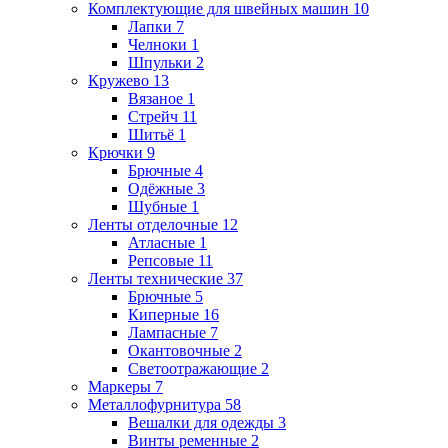
Комплектующие для швейных машин
10
Лапки
7
Челноки
1
Шпульки
2
Кружево
13
Вязаное
1
Стрейч
11
Шитьё
1
Крючки
9
Брючные
4
Одёжные
3
Шубные
1
Ленты отделочные
12
Атласные
1
Репсовые
11
Ленты технические
37
Брючные
5
Киперные
16
Лампасные
7
Окантовочные
2
Светоотражающие
2
Маркеры
7
Металлофурнитура
58
Вешалки для одежды
3
Винты ременные
2