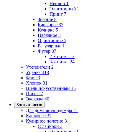
Нейлон
1
Однотонный
2
Принт
7
Зимние
8
Кашкорсе
35
Кулирка
5
Нарядное
8
Однотонное
5
Регулярные
1
Футер
37
2-х нитка
13
3-х нитка
24
Утеплители
2
Уценка
318
Флис
3
Хлопок
31
Шелк искусственный
15
Шитье
7
Экокожа
40
Закрыть меню
Для домашней одежды
41
Кашкорсе
37
Кулирное полотно
3
С лайкрой
3
Однотонное
2