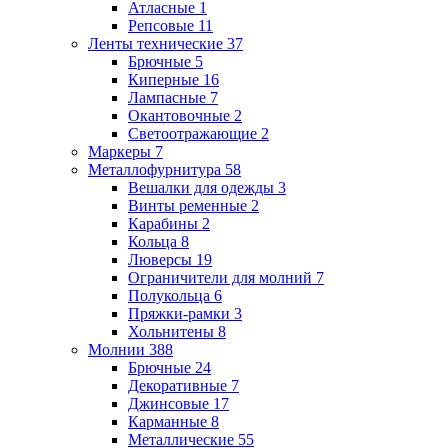
Атласные
1
Репсовые
11
Ленты технические
37
Брючные
5
Киперные
16
Лампасные
7
Окантовочные
2
Светоотражающие
2
Маркеры
7
Металлофурнитура
58
Вешалки для одежды
3
Винты ременные
2
Карабины
2
Кольца
8
Люверсы
19
Ограничители для молний
7
Полукольца
6
Пряжки-рамки
3
Хольнитены
8
Молнии
388
Брючные
24
Декоративные
7
Джинсовые
17
Карманные
8
Металлические
55