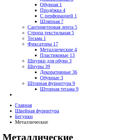
Обувная
1
Продёжка
4
С перфорацией
1
Шляпная
7
Сантиметровая лента
5
Стропа текстильная
5
Тесьма
1
Фиксаторы
17
Металлические
4
Пластиковые
13
Шнурки для обуви
3
Шнуры
39
Декоративные
36
Обувные
3
Шторная фурнитура
9
Шторная тесьма
9
Главная
Швейная фурнитура
Бегунки
Металлические
Металлические