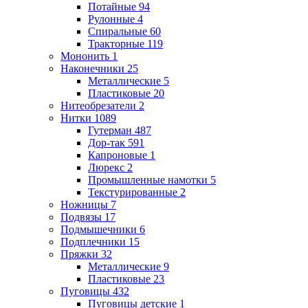
Потайные
94
Рулонные
4
Спиральные
60
Тракторные
119
Мононить
1
Наконечники
25
Металлические
5
Пластиковые
20
Нитеобрезатели
2
Нитки
1089
Гутерман
487
Дор-так
591
Капроновые
1
Люрекс
2
Промышленные намотки
5
Текстурированные
2
Ножницы
7
Подвязы
17
Подмышечники
6
Подплечники
15
Пряжки
32
Металлические
9
Пластиковые
23
Пуговицы
432
Пуговицы детские
1