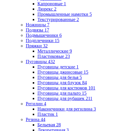
Капроновые
1
Люрекс
2
Промышленные намотки
5
Текстурированные
2
Ножницы
7
Подвязы
17
Подмышечники
6
Подплечники
15
Пряжки
32
Металлические
9
Пластиковые
23
Пуговицы
432
Пуговицы детские
1
Пуговицы джинсовые
15
Пуговицы для белья
5
Пуговицы для блузок
84
Пуговицы для костюмов
101
Пуговицы для пальто
15
Пуговицы для рубашек
211
Регилин
4
Наконечники для регилина
3
Пластик
1
Резина
44
Бельевая
28
Декоративная
3