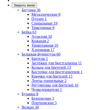
Закрыть меню
Бегунки
36
Металлические
8
Пуллер
1
Спиральные
19
Тракторные
8
Бейка
63
Атласная
34
Кожаная
2
Трикотажная
10
Хлопковая
17
Бельевая фурнитура
60
Бретели
1
Застёжки для бюстгальтера
11
Кольца для бретелей
13
Косточки для бюстгальтеров
1
Крючки для бретелей
15
Ленты тоннельные
2
Регуляторы для бретелей
16
Чулкодержатели
1
Булавки
8
Безопасные
3
Портновские
5
Велкро
30