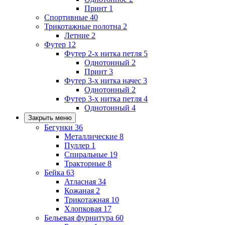
Принт
1
Спортивные
40
Трикотажные полотна
2
Летние
2
Футер
12
Футер 2-х нитка петля
5
Однотонный
2
Принт
3
Футер 3-х нитка начес
3
Однотонный
2
Футер 3-х нитка петля
4
Однотонный
4
Закрыть меню
Бегунки
36
Металлические
8
Пуллер
1
Спиральные
19
Тракторные
8
Бейка
63
Атласная
34
Кожаная
2
Трикотажная
10
Хлопковая
17
Бельевая фурнитура
60