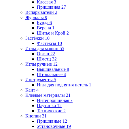
Клеевая
3
Пришивная
27
Вспарыватели
2
Журналы
9
Бурда
6
Верена
1
Шитье и Крой
2
Застёжки
10
Фастексы
10
Иглы для машин
55
Орган
22
Шметц
32
Иглы ручные
12
Вышивальные
8
Штопальные
4
Инструменты
5
Игла для поднятия петель
1
Кант
4
Клеевые материалы
21
Нитепрошивная
7
Паутинка
12
Технические
2
Кнопки
31
Пришивные
12
Установочные
19