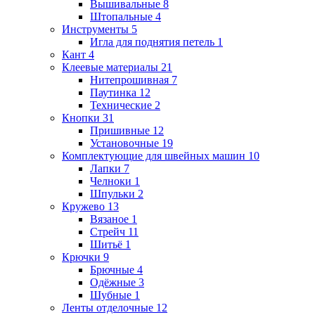
Вышивальные
8
Штопальные
4
Инструменты
5
Игла для поднятия петель
1
Кант
4
Клеевые материалы
21
Нитепрошивная
7
Паутинка
12
Технические
2
Кнопки
31
Пришивные
12
Установочные
19
Комплектующие для швейных машин
10
Лапки
7
Челноки
1
Шпульки
2
Кружево
13
Вязаное
1
Стрейч
11
Шитьё
1
Крючки
9
Брючные
4
Одёжные
3
Шубные
1
Ленты отделочные
12