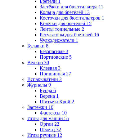
Бретели
1
Застёжки для бюстгальтера
11
Кольца для бретелей
13
Косточки для бюстгальтеров
1
Крючки для бретелей
15
Ленты тоннельные
2
Регуляторы для бретелей
16
Чулкодержатели
1
Булавки
8
Безопасные
3
Портновские
5
Велкро
30
Клеевая
3
Пришивная
27
Вспарыватели
2
Журналы
9
Бурда
6
Верена
1
Шитье и Крой
2
Застёжки
10
Фастексы
10
Иглы для машин
55
Орган
22
Шметц
32
Иглы ручные
12