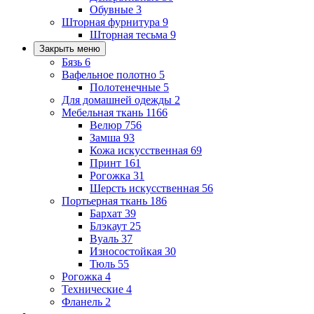
Обувные
3
Шторная фурнитура
9
Шторная тесьма
9
Закрыть меню
Бязь
6
Вафельное полотно
5
Полотенечные
5
Для домашней одежды
2
Мебельная ткань
1166
Велюр
756
Замша
93
Кожа искусственная
69
Принт
161
Рогожка
31
Шерсть искусственная
56
Портьерная ткань
186
Бархат
39
Блэкаут
25
Вуаль
37
Износостойкая
30
Тюль
55
Рогожка
4
Технические
4
Фланель
2