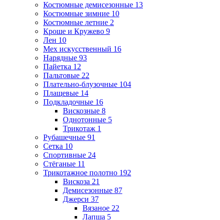
Костюмные демисезонные
13
Костюмные зимние
10
Костюмные летние
2
Кроше и Кружево
9
Лен
10
Мех искусственный
16
Нарядные
93
Пайетка
12
Пальтовые
22
Плательно-блузочные
104
Плащевые
14
Подкладочные
16
Вискозные
8
Однотонные
5
Трикотаж
1
Рубашечные
91
Сетка
10
Спортивные
24
Стёганые
11
Трикотажное полотно
192
Вискоза
21
Демисезонные
87
Джерси
37
Вязаное
22
Лапша
5