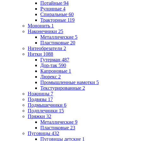
Потайные
94
Рулонные
4
Спиральные
60
Тракторные
119
Мононить
1
Наконечники
25
Металлические
5
Пластиковые
20
Нитеобрезатели
2
Нитки
1088
Гутерман
487
Дор-так
590
Капроновые
1
Люрекс
2
Промышленные намотки
5
Текстурированные
2
Ножницы
7
Подвязы
17
Подмышечники
6
Подплечники
15
Пряжки
32
Металлические
9
Пластиковые
23
Пуговицы
432
Пуговицы детские
1