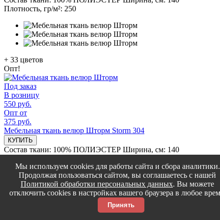
Плотность, гр/м²:
250
+
33
цветов
Опт!
Под заказ
В розницу
550 руб.
Опт от
375 руб.
Мебельная ткань велюр Шторм Storm 304
КУПИТЬ
Состав ткани:
100% ПОЛИЭСТЕР
Ширина, см:
140
Плотность, гр/м²:
250
Мы используем cookies для работы сайта и сбора аналитики.
Продолжая пользоваться сайтом, вы соглашаетесь с нашей
Политикой обработки персональных данных
. Вы можете
отключить cookies в настройках вашего браузера в любое врем
Принять
+
33
цветов
Опт!