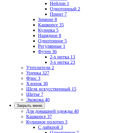
Нейлон
1
Однотонный
2
Принт
7
Зимние
8
Кашкорсе
35
Кулирка
5
Нарядное
8
Однотонное
5
Регулярные
1
Футер
36
2-х нитка
13
3-х нитка
23
Утеплители
2
Уценка
327
Флис
3
Хлопок
30
Шелк искусственный
15
Шитье
7
Экокожа
40
Закрыть меню
Для домашней одежды
40
Кашкорсе
37
Кулирное полотно
3
С лайкрой
3
Однотонное
2