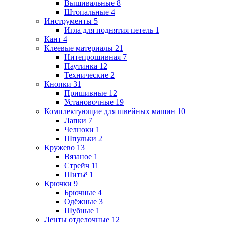
Вышивальные
8
Штопальные
4
Инструменты
5
Игла для поднятия петель
1
Кант
4
Клеевые материалы
21
Нитепрошивная
7
Паутинка
12
Технические
2
Кнопки
31
Пришивные
12
Установочные
19
Комплектующие для швейных машин
10
Лапки
7
Челноки
1
Шпульки
2
Кружево
13
Вязаное
1
Стрейч
11
Шитьё
1
Крючки
9
Брючные
4
Одёжные
3
Шубные
1
Ленты отделочные
12