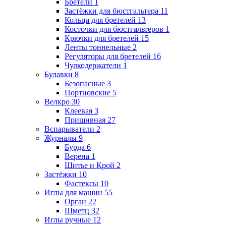
Бретели
1
Застёжки для бюстгальтера
11
Кольца для бретелей
13
Косточки для бюстгальтеров
1
Крючки для бретелей
15
Ленты тоннельные
2
Регуляторы для бретелей
16
Чулкодержатели
1
Булавки
8
Безопасные
3
Портновские
5
Велкро
30
Клеевая
3
Пришивная
27
Вспарыватели
2
Журналы
9
Бурда
6
Верена
1
Шитье и Крой
2
Застёжки
10
Фастексы
10
Иглы для машин
55
Орган
22
Шметц
32
Иглы ручные
12