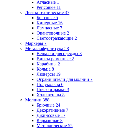
Атласные
1
Репсовые
11
Ленты технические
37
Брючные
5
Киперные
16
Лампасные
7
Окантовочные
2
Светоотражающие
2
Маркеры
7
Металлофурнитура
58
Вешалки для одежды
3
Винты ременные
2
Карабины
2
Кольца
8
Люверсы
19
Ограничители для молний
7
Полукольца
6
Пряжки-рамки
3
Хольнитены
8
Молнии
388
Брючные
24
Декоративные
7
Джинсовые
17
Карманные
8
Металлические
55