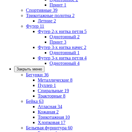
Принт
1
Спортивные
39
Трикотажные полотна
2
Летние
2
Футер
11
Футер 2-х нитка петля
5
Однотонный
2
Принт
3
Футер 3-х нитка начес
2
Однотонный
1
Футер 3-х нитка петля
4
Однотонный
4
Закрыть меню
Бегунки
36
Металлические
8
Пуллер
1
Спиральные
19
Тракторные
8
Бейка
63
Атласная
34
Кожаная
2
Трикотажная
10
Хлопковая
17
Бельевая фурнитура
60