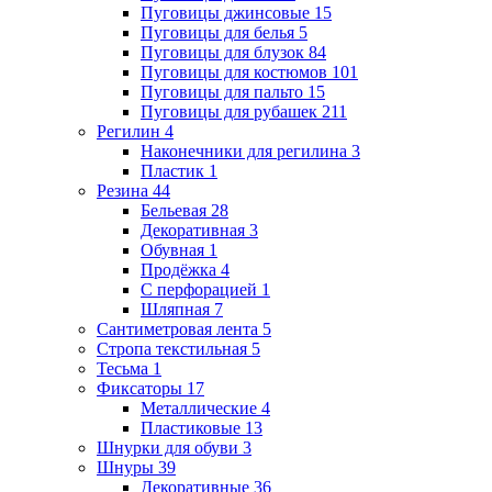
Пуговицы джинсовые
15
Пуговицы для белья
5
Пуговицы для блузок
84
Пуговицы для костюмов
101
Пуговицы для пальто
15
Пуговицы для рубашек
211
Регилин
4
Наконечники для регилина
3
Пластик
1
Резина
44
Бельевая
28
Декоративная
3
Обувная
1
Продёжка
4
С перфорацией
1
Шляпная
7
Сантиметровая лента
5
Стропа текстильная
5
Тесьма
1
Фиксаторы
17
Металлические
4
Пластиковые
13
Шнурки для обуви
3
Шнуры
39
Декоративные
36