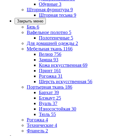
Обувные
3
Шторная фурнитура
9
Шторная тесьма
9
Закрыть меню
Бязь
6
Вафельное полотно
5
Полотенечные
5
Для домашней одежды
2
Мебельная ткань
1166
Велюр
756
Замша
93
Кожа искусственная
69
Принт
161
Рогожка
31
Шерсть искусственная
56
Портьерная ткань
186
Бархат
39
Блэкаут
25
Вуаль
37
Износостойкая
30
Тюль
55
Рогожка
4
Технические
4
Фланель
2