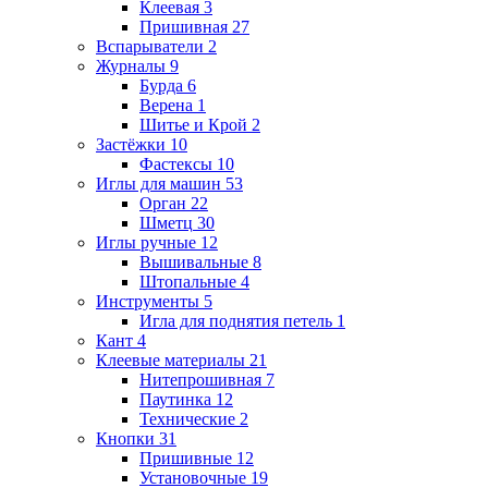
Клеевая
3
Пришивная
27
Вспарыватели
2
Журналы
9
Бурда
6
Верена
1
Шитье и Крой
2
Застёжки
10
Фастексы
10
Иглы для машин
53
Орган
22
Шметц
30
Иглы ручные
12
Вышивальные
8
Штопальные
4
Инструменты
5
Игла для поднятия петель
1
Кант
4
Клеевые материалы
21
Нитепрошивная
7
Паутинка
12
Технические
2
Кнопки
31
Пришивные
12
Установочные
19