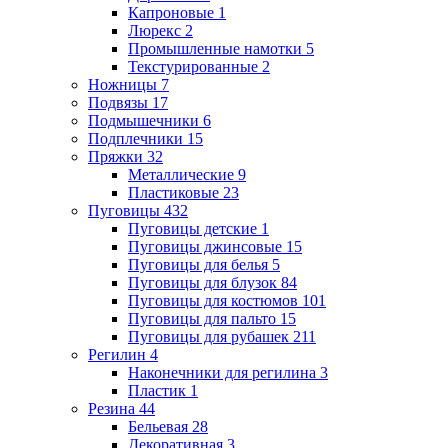
Капроновые
1
Люрекс
2
Промышленные намотки
5
Текстурированные
2
Ножницы
7
Подвязы
17
Подмышечники
6
Подплечники
15
Пряжки
32
Металлические
9
Пластиковые
23
Пуговицы
432
Пуговицы детские
1
Пуговицы джинсовые
15
Пуговицы для белья
5
Пуговицы для блузок
84
Пуговицы для костюмов
101
Пуговицы для пальто
15
Пуговицы для рубашек
211
Регилин
4
Наконечники для регилина
3
Пластик
1
Резина
44
Бельевая
28
Декоративная
3