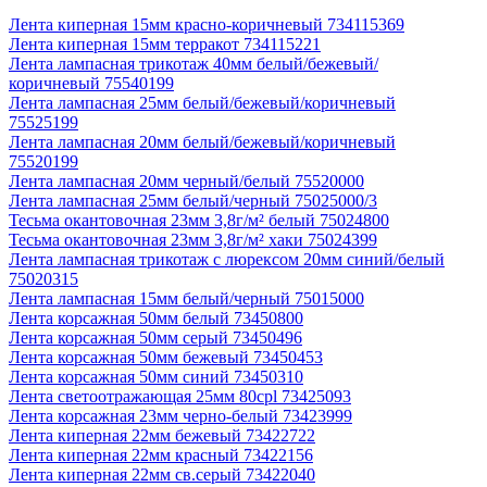
Лента киперная 15мм красно-коричневый 734115369
Лента киперная 15мм терракот 734115221
Лента лампасная трикотаж 40мм белый/бежевый/
коричневый 75540199
Лента лампасная 25мм белый/бежевый/коричневый
75525199
Лента лампасная 20мм белый/бежевый/коричневый
75520199
Лента лампасная 20мм черный/белый 75520000
Лента лампасная 25мм белый/черный 75025000/3
Тесьма окантовочная 23мм 3,8г/м² белый 75024800
Тесьма окантовочная 23мм 3,8г/м² хаки 75024399
Лента лампасная трикотаж с люрексом 20мм синий/белый
75020315
Лента лампасная 15мм белый/черный 75015000
Лента корсажная 50мм белый 73450800
Лента корсажная 50мм серый 73450496
Лента корсажная 50мм бежевый 73450453
Лента корсажная 50мм синий 73450310
Лента светоотражающая 25мм 80cpl 73425093
Лента корсажная 23мм черно-белый 73423999
Лента киперная 22мм бежевый 73422722
Лента киперная 22мм красный 73422156
Лента киперная 22мм св.серый 73422040