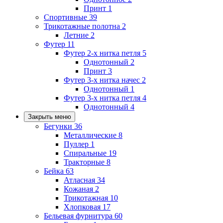
Принт
1
Спортивные
39
Трикотажные полотна
2
Летние
2
Футер
11
Футер 2-х нитка петля
5
Однотонный
2
Принт
3
Футер 3-х нитка начес
2
Однотонный
1
Футер 3-х нитка петля
4
Однотонный
4
Закрыть меню
Бегунки
36
Металлические
8
Пуллер
1
Спиральные
19
Тракторные
8
Бейка
63
Атласная
34
Кожаная
2
Трикотажная
10
Хлопковая
17
Бельевая фурнитура
60