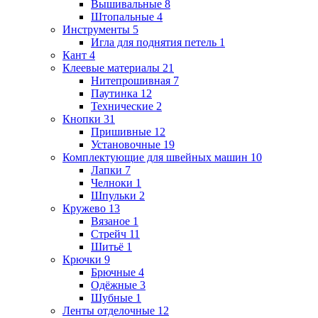
Вышивальные
8
Штопальные
4
Инструменты
5
Игла для поднятия петель
1
Кант
4
Клеевые материалы
21
Нитепрошивная
7
Паутинка
12
Технические
2
Кнопки
31
Пришивные
12
Установочные
19
Комплектующие для швейных машин
10
Лапки
7
Челноки
1
Шпульки
2
Кружево
13
Вязаное
1
Стрейч
11
Шитьё
1
Крючки
9
Брючные
4
Одёжные
3
Шубные
1
Ленты отделочные
12