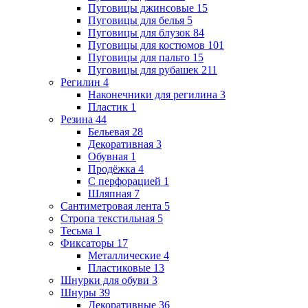
Пуговицы джинсовые
15
Пуговицы для белья
5
Пуговицы для блузок
84
Пуговицы для костюмов
101
Пуговицы для пальто
15
Пуговицы для рубашек
211
Регилин
4
Наконечники для регилина
3
Пластик
1
Резина
44
Бельевая
28
Декоративная
3
Обувная
1
Продёжка
4
С перфорацией
1
Шляпная
7
Сантиметровая лента
5
Стропа текстильная
5
Тесьма
1
Фиксаторы
17
Металлические
4
Пластиковые
13
Шнурки для обуви
3
Шнуры
39
Декоративные
36