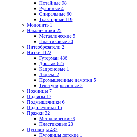
Потайные
98
Рулонные
4
Спиральные
60
Тракторные
119
Мононить
1
Наконечники
25
Металлические
5
Пластиковые
20
Нитеобрезатели
2
Нитки
1122
Гутерман
486
Дор-так
625
Капроновые
1
Люрекс
2
Промышленные намотки
5
Текстурированные
2
Ножницы
7
Подвязы
17
Подмышечники
6
Подплечники
15
Пряжки
32
Металлические
9
Пластиковые
23
Пуговицы
432
Пуговицы детские
1