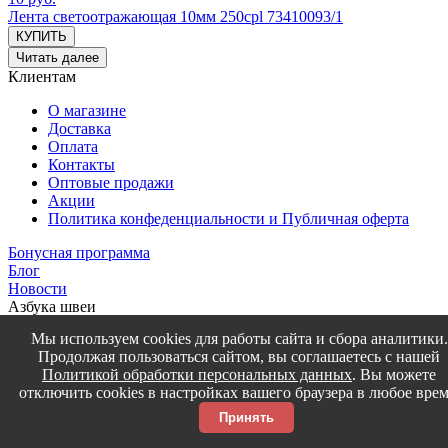
Лента светоотражающая 10мм 250cpl 73410093/1
КУПИТЬ
Читать далее
Клиентам
О магазине
Доставка
Оплата
Контакты
Оптовые продажи
Акции
Политика конфеденциальности и Публичная оферта
Бонусная программа
Блог
Новости
Азбука швеи
Мы используем cookies для работы сайта и сбора аналитики.
Расчет ткани на изделие
Продолжая пользоваться сайтом, вы соглашаетесь с нашей
Уход за тканью
Политикой обработки персональных данных
. Вы можете
Социальные сети
отключить cookies в настройках вашего браузера в любое врем
Принять