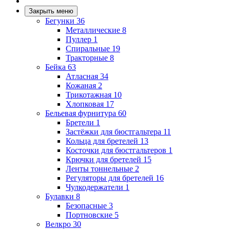
Закрыть меню
Бегунки
36
Металлические
8
Пуллер
1
Спиральные
19
Тракторные
8
Бейка
63
Атласная
34
Кожаная
2
Трикотажная
10
Хлопковая
17
Бельевая фурнитура
60
Бретели
1
Застёжки для бюстгальтера
11
Кольца для бретелей
13
Косточки для бюстгальтеров
1
Крючки для бретелей
15
Ленты тоннельные
2
Регуляторы для бретелей
16
Чулкодержатели
1
Булавки
8
Безопасные
3
Портновские
5
Велкро
30