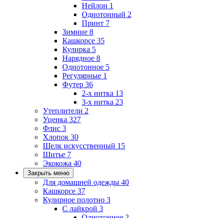
Нейлон
1
Однотонный
2
Принт
7
Зимние
8
Кашкорсе
35
Кулирка
5
Нарядное
8
Однотонное
5
Регулярные
1
Футер
36
2-х нитка
13
3-х нитка
23
Утеплители
2
Уценка
327
Флис
3
Хлопок
30
Шелк искусственный
15
Шитье
7
Экокожа
40
Закрыть меню
Для домашней одежды
40
Кашкорсе
37
Кулирное полотно
3
С лайкрой
3
Однотонное
2