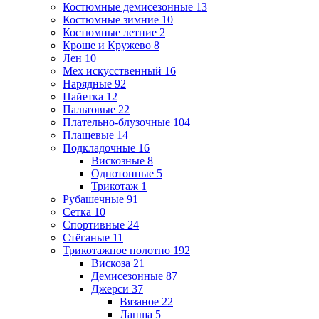
Костюмные демисезонные
13
Костюмные зимние
10
Костюмные летние
2
Кроше и Кружево
8
Лен
10
Мех искусственный
16
Нарядные
92
Пайетка
12
Пальтовые
22
Плательно-блузочные
104
Плащевые
14
Подкладочные
16
Вискозные
8
Однотонные
5
Трикотаж
1
Рубашечные
91
Сетка
10
Спортивные
24
Стёганые
11
Трикотажное полотно
192
Вискоза
21
Демисезонные
87
Джерси
37
Вязаное
22
Лапша
5