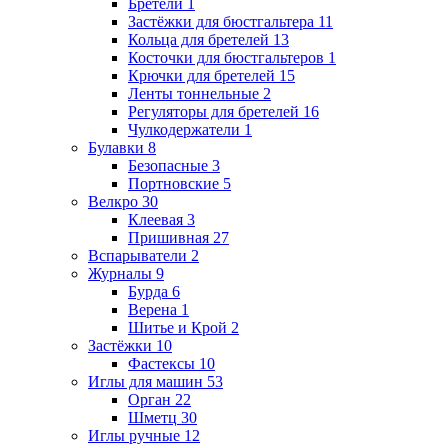
Бретели
1
Застёжки для бюстгальтера
11
Кольца для бретелей
13
Косточки для бюстгальтеров
1
Крючки для бретелей
15
Ленты тоннельные
2
Регуляторы для бретелей
16
Чулкодержатели
1
Булавки
8
Безопасные
3
Портновские
5
Велкро
30
Клеевая
3
Пришивная
27
Вспарыватели
2
Журналы
9
Бурда
6
Верена
1
Шитье и Крой
2
Застёжки
10
Фастексы
10
Иглы для машин
53
Орган
22
Шметц
30
Иглы ручные
12