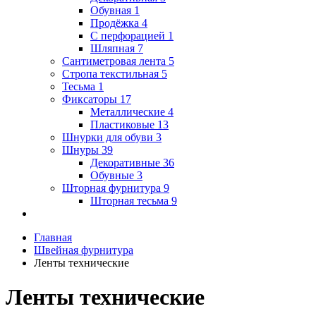
Обувная
1
Продёжка
4
С перфорацией
1
Шляпная
7
Сантиметровая лента
5
Стропа текстильная
5
Тесьма
1
Фиксаторы
17
Металлические
4
Пластиковые
13
Шнурки для обуви
3
Шнуры
39
Декоративные
36
Обувные
3
Шторная фурнитура
9
Шторная тесьма
9
Главная
Швейная фурнитура
Ленты технические
Ленты технические