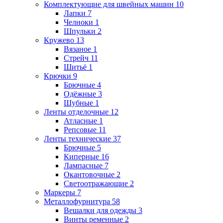
Комплектующие для швейных машин
10
Лапки
7
Челноки
1
Шпульки
2
Кружево
13
Вязаное
1
Стрейч
11
Шитьё
1
Крючки
9
Брючные
4
Одёжные
3
Шубные
1
Ленты отделочные
12
Атласные
1
Репсовые
11
Ленты технические
37
Брючные
5
Киперные
16
Лампасные
7
Окантовочные
2
Светоотражающие
2
Маркеры
7
Металлофурнитура
58
Вешалки для одежды
3
Винты ременные
2