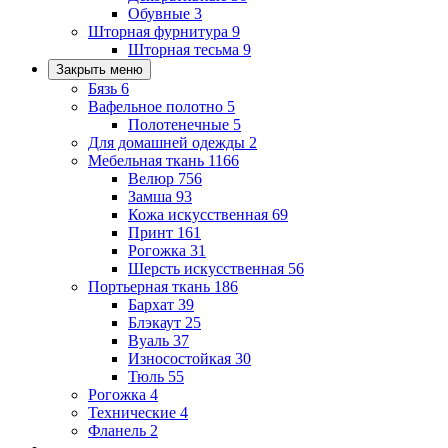
Обувные
3
Шторная фурнитура
9
Шторная тесьма
9
Закрыть меню
Бязь
6
Вафельное полотно
5
Полотенечные
5
Для домашней одежды
2
Мебельная ткань
1166
Велюр
756
Замша
93
Кожа искусственная
69
Принт
161
Рогожка
31
Шерсть искусственная
56
Портьерная ткань
186
Бархат
39
Блэкаут
25
Вуаль
37
Износостойкая
30
Тюль
55
Рогожка
4
Технические
4
Фланель
2