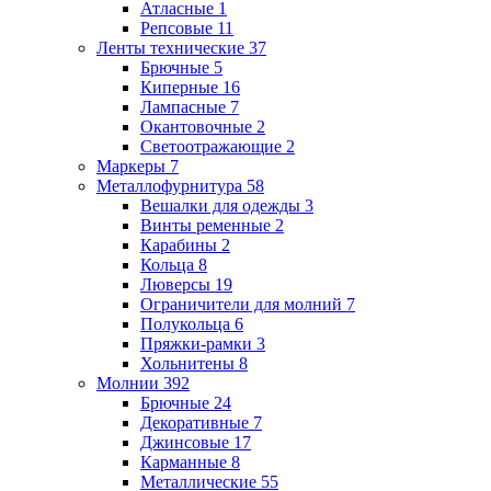
Атласные
1
Репсовые
11
Ленты технические
37
Брючные
5
Киперные
16
Лампасные
7
Окантовочные
2
Светоотражающие
2
Маркеры
7
Металлофурнитура
58
Вешалки для одежды
3
Винты ременные
2
Карабины
2
Кольца
8
Люверсы
19
Ограничители для молний
7
Полукольца
6
Пряжки-рамки
3
Хольнитены
8
Молнии
392
Брючные
24
Декоративные
7
Джинсовые
17
Карманные
8
Металлические
55