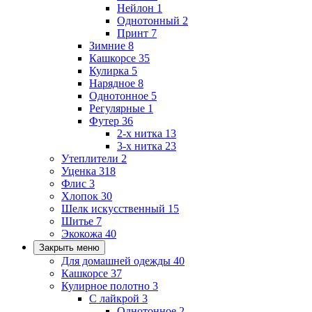
Нейлон
1
Однотонный
2
Принт
7
Зимние
8
Кашкорсе
35
Кулирка
5
Нарядное
8
Однотонное
5
Регулярные
1
Футер
36
2-х нитка
13
3-х нитка
23
Утеплители
2
Уценка
318
Флис
3
Хлопок
30
Шелк искусственный
15
Шитье
7
Экокожа
40
Закрыть меню
Для домашней одежды
40
Кашкорсе
37
Кулирное полотно
3
С лайкрой
3
Однотонное
2