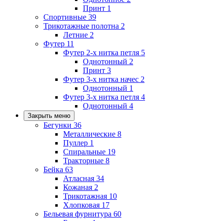
Принт
1
Спортивные
39
Трикотажные полотна
2
Летние
2
Футер
11
Футер 2-х нитка петля
5
Однотонный
2
Принт
3
Футер 3-х нитка начес
2
Однотонный
1
Футер 3-х нитка петля
4
Однотонный
4
Закрыть меню
Бегунки
36
Металлические
8
Пуллер
1
Спиральные
19
Тракторные
8
Бейка
63
Атласная
34
Кожаная
2
Трикотажная
10
Хлопковая
17
Бельевая фурнитура
60