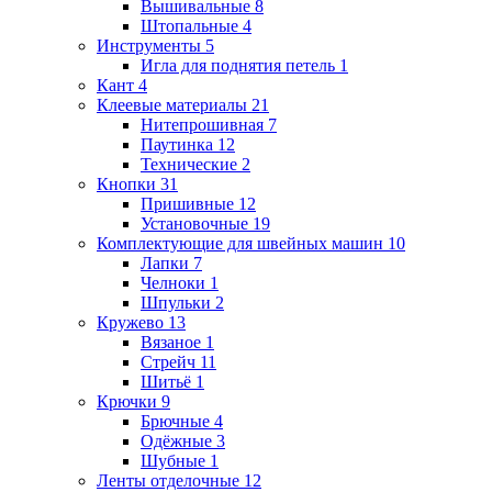
Вышивальные
8
Штопальные
4
Инструменты
5
Игла для поднятия петель
1
Кант
4
Клеевые материалы
21
Нитепрошивная
7
Паутинка
12
Технические
2
Кнопки
31
Пришивные
12
Установочные
19
Комплектующие для швейных машин
10
Лапки
7
Челноки
1
Шпульки
2
Кружево
13
Вязаное
1
Стрейч
11
Шитьё
1
Крючки
9
Брючные
4
Одёжные
3
Шубные
1
Ленты отделочные
12