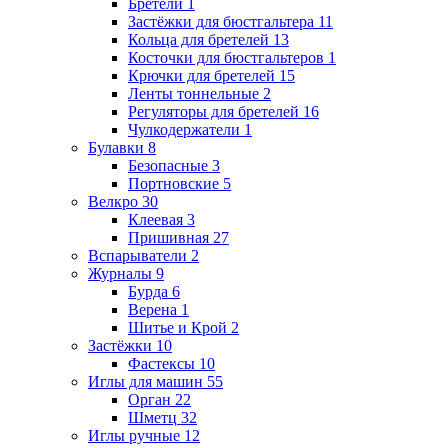
Бретели
1
Застёжки для бюстгальтера
11
Кольца для бретелей
13
Косточки для бюстгальтеров
1
Крючки для бретелей
15
Ленты тоннельные
2
Регуляторы для бретелей
16
Чулкодержатели
1
Булавки
8
Безопасные
3
Портновские
5
Велкро
30
Клеевая
3
Пришивная
27
Вспарыватели
2
Журналы
9
Бурда
6
Верена
1
Шитье и Крой
2
Застёжки
10
Фастексы
10
Иглы для машин
55
Орган
22
Шметц
32
Иглы ручные
12