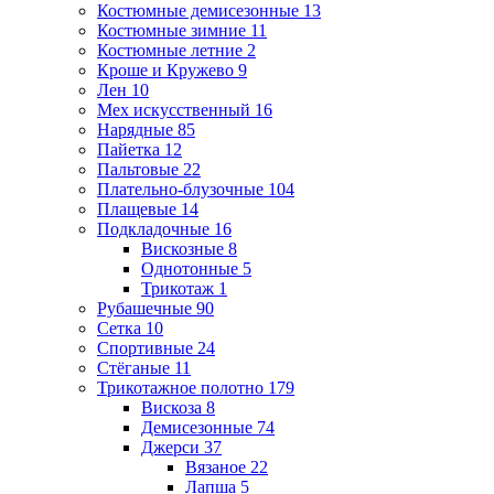
Костюмные демисезонные
13
Костюмные зимние
11
Костюмные летние
2
Кроше и Кружево
9
Лен
10
Мех искусственный
16
Нарядные
85
Пайетка
12
Пальтовые
22
Плательно-блузочные
104
Плащевые
14
Подкладочные
16
Вискозные
8
Однотонные
5
Трикотаж
1
Рубашечные
90
Сетка
10
Спортивные
24
Стёганые
11
Трикотажное полотно
179
Вискоза
8
Демисезонные
74
Джерси
37
Вязаное
22
Лапша
5