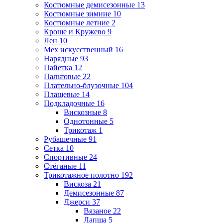
Костюмные демисезонные
13
Костюмные зимние
10
Костюмные летние
2
Кроше и Кружево
9
Лен
10
Мех искусственный
16
Нарядные
93
Пайетка
12
Пальтовые
22
Плательно-блузочные
104
Плащевые
14
Подкладочные
16
Вискозные
8
Однотонные
5
Трикотаж
1
Рубашечные
91
Сетка
10
Спортивные
24
Стёганые
11
Трикотажное полотно
192
Вискоза
21
Демисезонные
87
Джерси
37
Вязаное
22
Лапша
5