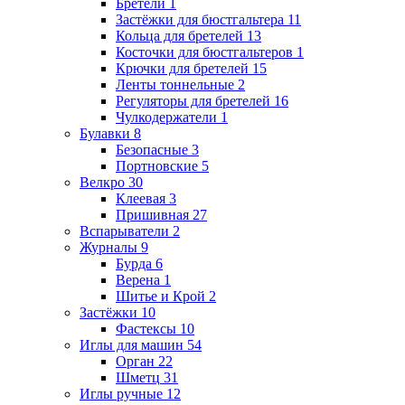
Бретели
1
Застёжки для бюстгальтера
11
Кольца для бретелей
13
Косточки для бюстгальтеров
1
Крючки для бретелей
15
Ленты тоннельные
2
Регуляторы для бретелей
16
Чулкодержатели
1
Булавки
8
Безопасные
3
Портновские
5
Велкро
30
Клеевая
3
Пришивная
27
Вспарыватели
2
Журналы
9
Бурда
6
Верена
1
Шитье и Крой
2
Застёжки
10
Фастексы
10
Иглы для машин
54
Орган
22
Шметц
31
Иглы ручные
12