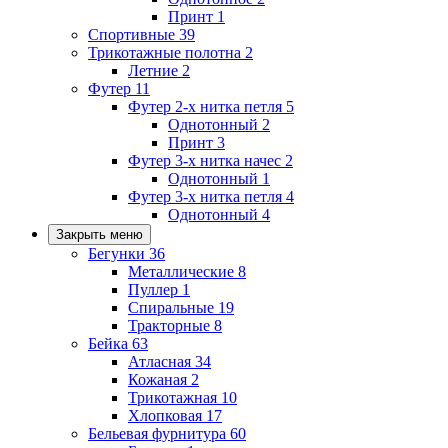
Принт
1
Спортивные
39
Трикотажные полотна
2
Летние
2
Футер
11
Футер 2-х нитка петля
5
Однотонный
2
Принт
3
Футер 3-х нитка начес
2
Однотонный
1
Футер 3-х нитка петля
4
Однотонный
4
Закрыть меню
Бегунки
36
Металлические
8
Пуллер
1
Спиральные
19
Тракторные
8
Бейка
63
Атласная
34
Кожаная
2
Трикотажная
10
Хлопковая
17
Бельевая фурнитура
60