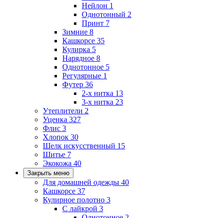
Нейлон
1
Однотонный
2
Принт
7
Зимние
8
Кашкорсе
35
Кулирка
5
Нарядное
8
Однотонное
5
Регулярные
1
Футер
36
2-х нитка
13
3-х нитка
23
Утеплители
2
Уценка
327
Флис
3
Хлопок
30
Шелк искусственный
15
Шитье
7
Экокожа
40
Закрыть меню
Для домашней одежды
40
Кашкорсе
37
Кулирное полотно
3
С лайкрой
3
Однотонное
2