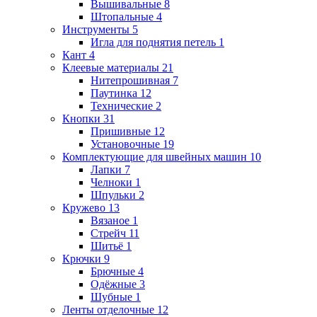
Вышивальные
8
Штопальные
4
Инструменты
5
Игла для поднятия петель
1
Кант
4
Клеевые материалы
21
Нитепрошивная
7
Паутинка
12
Технические
2
Кнопки
31
Пришивные
12
Установочные
19
Комплектующие для швейных машин
10
Лапки
7
Челноки
1
Шпульки
2
Кружево
13
Вязаное
1
Стрейч
11
Шитьё
1
Крючки
9
Брючные
4
Одёжные
3
Шубные
1
Ленты отделочные
12