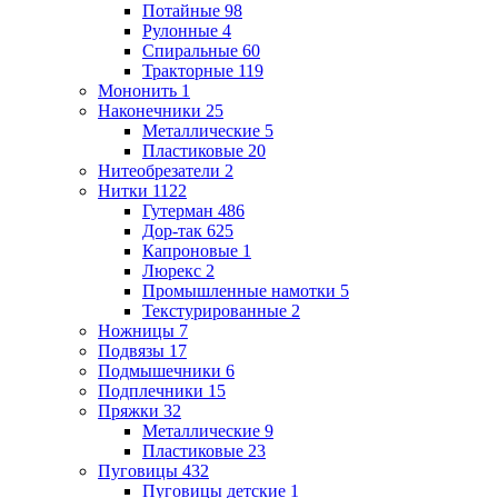
Потайные
98
Рулонные
4
Спиральные
60
Тракторные
119
Мононить
1
Наконечники
25
Металлические
5
Пластиковые
20
Нитеобрезатели
2
Нитки
1122
Гутерман
486
Дор-так
625
Капроновые
1
Люрекс
2
Промышленные намотки
5
Текстурированные
2
Ножницы
7
Подвязы
17
Подмышечники
6
Подплечники
15
Пряжки
32
Металлические
9
Пластиковые
23
Пуговицы
432
Пуговицы детские
1