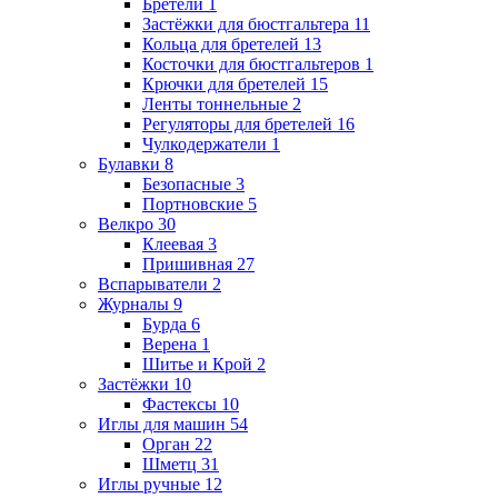
Бретели
1
Застёжки для бюстгальтера
11
Кольца для бретелей
13
Косточки для бюстгальтеров
1
Крючки для бретелей
15
Ленты тоннельные
2
Регуляторы для бретелей
16
Чулкодержатели
1
Булавки
8
Безопасные
3
Портновские
5
Велкро
30
Клеевая
3
Пришивная
27
Вспарыватели
2
Журналы
9
Бурда
6
Верена
1
Шитье и Крой
2
Застёжки
10
Фастексы
10
Иглы для машин
54
Орган
22
Шметц
31
Иглы ручные
12