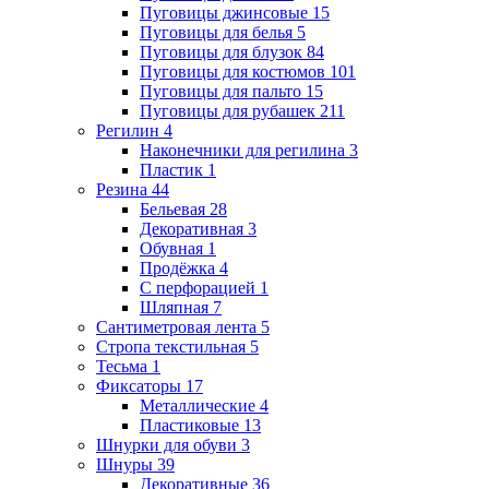
Пуговицы джинсовые
15
Пуговицы для белья
5
Пуговицы для блузок
84
Пуговицы для костюмов
101
Пуговицы для пальто
15
Пуговицы для рубашек
211
Регилин
4
Наконечники для регилина
3
Пластик
1
Резина
44
Бельевая
28
Декоративная
3
Обувная
1
Продёжка
4
С перфорацией
1
Шляпная
7
Сантиметровая лента
5
Стропа текстильная
5
Тесьма
1
Фиксаторы
17
Металлические
4
Пластиковые
13
Шнурки для обуви
3
Шнуры
39
Декоративные
36