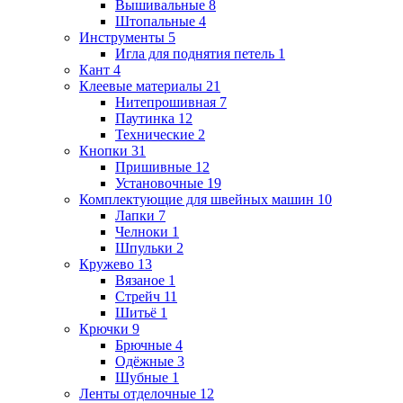
Вышивальные
8
Штопальные
4
Инструменты
5
Игла для поднятия петель
1
Кант
4
Клеевые материалы
21
Нитепрошивная
7
Паутинка
12
Технические
2
Кнопки
31
Пришивные
12
Установочные
19
Комплектующие для швейных машин
10
Лапки
7
Челноки
1
Шпульки
2
Кружево
13
Вязаное
1
Стрейч
11
Шитьё
1
Крючки
9
Брючные
4
Одёжные
3
Шубные
1
Ленты отделочные
12