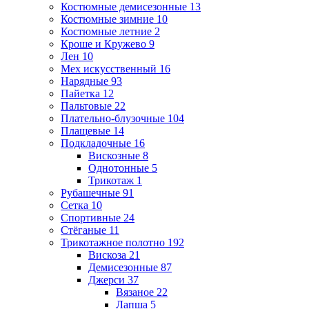
Костюмные демисезонные
13
Костюмные зимние
10
Костюмные летние
2
Кроше и Кружево
9
Лен
10
Мех искусственный
16
Нарядные
93
Пайетка
12
Пальтовые
22
Плательно-блузочные
104
Плащевые
14
Подкладочные
16
Вискозные
8
Однотонные
5
Трикотаж
1
Рубашечные
91
Сетка
10
Спортивные
24
Стёганые
11
Трикотажное полотно
192
Вискоза
21
Демисезонные
87
Джерси
37
Вязаное
22
Лапша
5