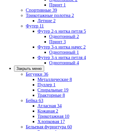
Принт
1
Спортивные
39
Трикотажные полотна
2
Летние
2
Футер
11
Футер 2-х нитка петля
5
Однотонный
2
Принт
3
Футер 3-х нитка начес
2
Однотонный
1
Футер 3-х нитка петля
4
Однотонный
4
Закрыть меню
Бегунки
36
Металлические
8
Пуллер
1
Спиральные
19
Тракторные
8
Бейка
63
Атласная
34
Кожаная
2
Трикотажная
10
Хлопковая
17
Бельевая фурнитура
60