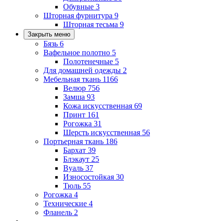
Обувные
3
Шторная фурнитура
9
Шторная тесьма
9
Закрыть меню
Бязь
6
Вафельное полотно
5
Полотенечные
5
Для домашней одежды
2
Мебельная ткань
1166
Велюр
756
Замша
93
Кожа искусственная
69
Принт
161
Рогожка
31
Шерсть искусственная
56
Портьерная ткань
186
Бархат
39
Блэкаут
25
Вуаль
37
Износостойкая
30
Тюль
55
Рогожка
4
Технические
4
Фланель
2