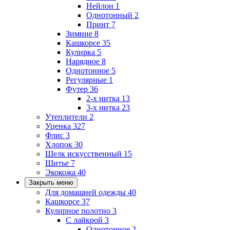
Нейлон
1
Однотонный
2
Принт
7
Зимние
8
Кашкорсе
35
Кулирка
5
Нарядное
8
Однотонное
5
Регулярные
1
Футер
36
2-х нитка
13
3-х нитка
23
Утеплители
2
Уценка
327
Флис
3
Хлопок
30
Шелк искусственный
15
Шитье
7
Экокожа
40
Закрыть меню
Для домашней одежды
40
Кашкорсе
37
Кулирное полотно
3
С лайкрой
3
Однотонное
2