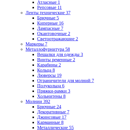
Атласные
1
Репсовые
11
Ленты технические
37
Брючные
5
Киперные
16
Лампасные
7
Окантовочные
2
Светоотражающие
2
Маркеры
7
Металлофурнитура
58
Вешалки для одежды
3
Винты ременные
2
Карабины
2
Кольца
8
Люверсы
19
Ограничители для молний
7
Полукольца
6
Пряжки-рамки
3
Хольнитены
8
Молнии
392
Брючные
24
Декоративные
7
Джинсовые
17
Карманные
8
Металлические
55