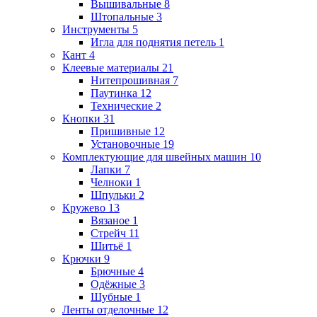
Вышивальные
8
Штопальные
3
Инструменты
5
Игла для поднятия петель
1
Кант
4
Клеевые материалы
21
Нитепрошивная
7
Паутинка
12
Технические
2
Кнопки
31
Пришивные
12
Установочные
19
Комплектующие для швейных машин
10
Лапки
7
Челноки
1
Шпульки
2
Кружево
13
Вязаное
1
Стрейч
11
Шитьё
1
Крючки
9
Брючные
4
Одёжные
3
Шубные
1
Ленты отделочные
12