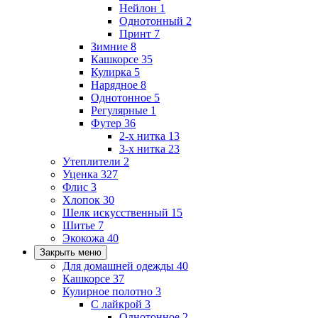
Нейлон
1
Однотонный
2
Принт
7
Зимние
8
Кашкорсе
35
Кулирка
5
Нарядное
8
Однотонное
5
Регулярные
1
Футер
36
2-х нитка
13
3-х нитка
23
Утеплители
2
Уценка
327
Флис
3
Хлопок
30
Шелк искусственный
15
Шитье
7
Экокожа
40
Закрыть меню
Для домашней одежды
40
Кашкорсе
37
Кулирное полотно
3
С лайкрой
3
Однотонное
2