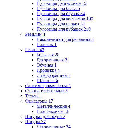
Пуговицы джинсовые
15
Пуговицы для белья
5
Пуговицы для блузок
84
Пуговицы для костюмов
100
Пуговицы для пальто
14
Пуговицы для рубашек
210
Регилин
4
Наконечники для регилина
3
Пластик
1
Резина
43
Бельевая
28
Декоративная
3
Обувная
1
Продёжка
4
С перфорацией
1
Шляпная
6
Сантиметровая лента
5
Стропа текстильная
5
Тесьма
1
Фиксаторы
17
Металлические
4
Пластиковые
13
Шнурки для обуви
3
Шнуры
37
Декоративные
34