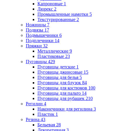
Капроновые
1
Люрекс
2
Промышленные намотки
5
Текстурированные
2
Ножницы
7
Подвязы
17
Подмышечники
6
Подплечники
14
Пряжки
32
Металлические
9
Пластиковые
23
Пуговицы
429
Пуговицы детские
1
Пуговицы джинсовые
15
Пуговицы для белья
5
Пуговицы для блузок
84
Пуговицы для костюмов
100
Пуговицы для пальто
14
Пуговицы для рубашек
210
Регилин
4
Наконечники для регилина
3
Пластик
1
Резина
43
Бельевая
28
Декоративная
3