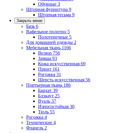
Обувные
3
Шторная фурнитура
9
Шторная тесьма
9
Закрыть меню
Бязь
6
Вафельное полотно
5
Полотенечные
5
Для домашней одежды
2
Мебельная ткань
1166
Велюр
756
Замша
93
Кожа искусственная
69
Принт
161
Рогожка
31
Шерсть искусственная
56
Портьерная ткань
186
Бархат
39
Блэкаут
25
Вуаль
37
Износостойкая
30
Тюль
55
Рогожка
4
Технические
4
Фланель
2