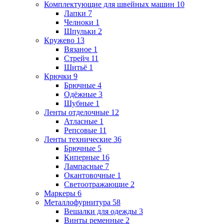
Комплектующие для швейных машин
10
Лапки
7
Челноки
1
Шпульки
2
Кружево
13
Вязаное
1
Стрейч
11
Шитьё
1
Крючки
9
Брючные
4
Одёжные
3
Шубные
1
Ленты отделочные
12
Атласные
1
Репсовые
11
Ленты технические
36
Брючные
5
Киперные
16
Лампасные
7
Окантовочные
1
Светоотражающие
2
Маркеры
6
Металлофурнитура
58
Вешалки для одежды
3
Винты ременные
2