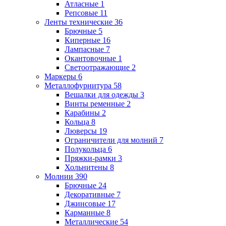
Атласные
1
Репсовые
11
Ленты технические
36
Брючные
5
Киперные
16
Лампасные
7
Окантовочные
1
Светоотражающие
2
Маркеры
6
Металлофурнитура
58
Вешалки для одежды
3
Винты ременные
2
Карабины
2
Кольца
8
Люверсы
19
Ограничители для молний
7
Полукольца
6
Пряжки-рамки
3
Хольнитены
8
Молнии
390
Брючные
24
Декоративные
7
Джинсовые
17
Карманные
8
Металлические
54