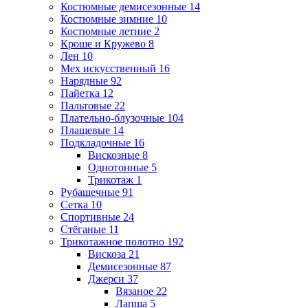
Костюмные демисезонные
14
Костюмные зимние
10
Костюмные летние
2
Кроше и Кружево
8
Лен
10
Мех искусственный
16
Нарядные
92
Пайетка
12
Пальтовые
22
Плательно-блузочные
104
Плащевые
14
Подкладочные
16
Вискозные
8
Однотонные
5
Трикотаж
1
Рубашечные
91
Сетка
10
Спортивные
24
Стёганые
11
Трикотажное полотно
192
Вискоза
21
Демисезонные
87
Джерси
37
Вязаное
22
Лапша
5