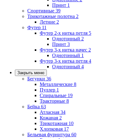
Принт
1
Спортивные
39
Трикотажные полотна
2
Летние
2
Футер
11
Футер 2-х нитка петля
5
Однотонный
2
Принт
3
Футер 3-х нитка начес
2
Однотонный
1
Футер 3-х нитка петля
4
Однотонный
4
Закрыть меню
Бегунки
36
Металлические
8
Пуллер
1
Спиральные
19
Тракторные
8
Бейка
63
Атласная
34
Кожаная
2
Трикотажная
10
Хлопковая
17
Бельевая фурнитура
60