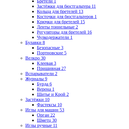
Бретели
1
Застёжки для бюстгальтера
11
Кольца для бретелей
13
Косточки для бюстгальтеров
1
Крючки для бретелей
15
Ленты тоннельные
2
Регуляторы для бретелей
16
Чулкодержатели
1
Булавки
8
Безопасные
3
Портновские
5
Велкро
30
Клеевая
3
Пришивная
27
Вспарыватели
2
Журналы
9
Бурда
6
Верена
1
Шитье и Крой
2
Застёжки
10
Фастексы
10
Иглы для машин
53
Орган
22
Шметц
30
Иглы ручные
11