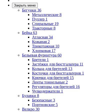
Закрыть меню
Бегунки
36
Металлические
8
Пуллер
1
Спиральные
19
Тракторные
8
Бейка
63
Атласная
34
Кожаная
2
Трикотажная
10
Хлопковая
17
Бельевая фурнитура
60
Бретели
1
Застёжки для бюстгальтера
11
Кольца для бретелей
13
Косточки для бюстгальтеров
1
Крючки для бретелей
15
Ленты тоннельные
2
Регуляторы для бретелей
16
Чулкодержатели
1
Булавки
8
Безопасные
3
Портновские
5
Велкро
30