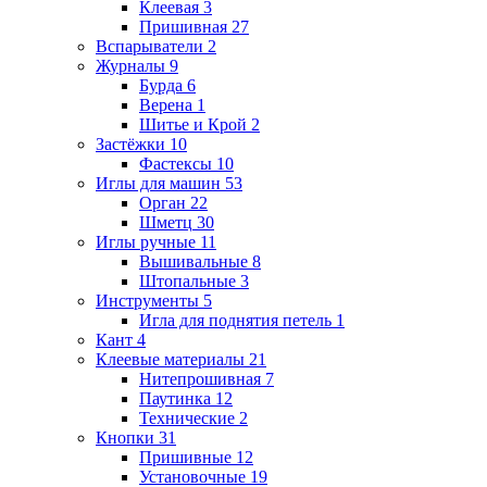
Клеевая
3
Пришивная
27
Вспарыватели
2
Журналы
9
Бурда
6
Верена
1
Шитье и Крой
2
Застёжки
10
Фастексы
10
Иглы для машин
53
Орган
22
Шметц
30
Иглы ручные
11
Вышивальные
8
Штопальные
3
Инструменты
5
Игла для поднятия петель
1
Кант
4
Клеевые материалы
21
Нитепрошивная
7
Паутинка
12
Технические
2
Кнопки
31
Пришивные
12
Установочные
19