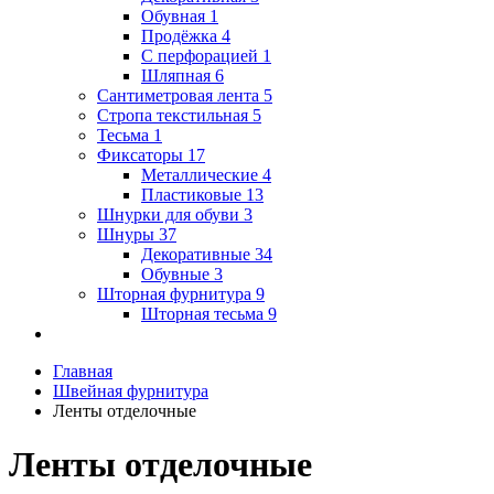
Обувная
1
Продёжка
4
С перфорацией
1
Шляпная
6
Сантиметровая лента
5
Стропа текстильная
5
Тесьма
1
Фиксаторы
17
Металлические
4
Пластиковые
13
Шнурки для обуви
3
Шнуры
37
Декоративные
34
Обувные
3
Шторная фурнитура
9
Шторная тесьма
9
Главная
Швейная фурнитура
Ленты отделочные
Ленты отделочные