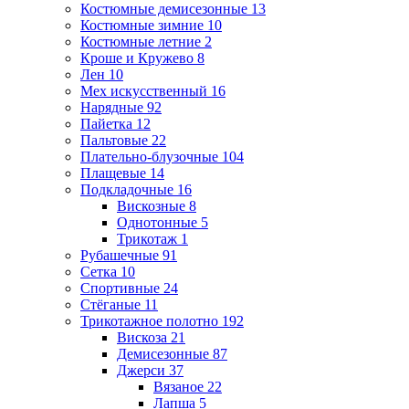
Костюмные демисезонные
13
Костюмные зимние
10
Костюмные летние
2
Кроше и Кружево
8
Лен
10
Мех искусственный
16
Нарядные
92
Пайетка
12
Пальтовые
22
Плательно-блузочные
104
Плащевые
14
Подкладочные
16
Вискозные
8
Однотонные
5
Трикотаж
1
Рубашечные
91
Сетка
10
Спортивные
24
Стёганые
11
Трикотажное полотно
192
Вискоза
21
Демисезонные
87
Джерси
37
Вязаное
22
Лапша
5