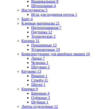
Вышивальные
8
Штопальные
4
Инструменты
5
Игла для поднятия петель
1
Кант
4
Клеевые материалы
21
Нитепрошивная
7
Паутинка
12
Технические
2
Кнопки
31
Пришивные
12
Установочные
19
Комплектующие для швейных машин
10
Лапки
7
Челноки
1
Шпульки
2
Кружево
13
Вязаное
1
Стрейч
11
Шитьё
1
Крючки
9
Брючные
4
Одёжные
3
Шубные
1
Ленты отделочные
12