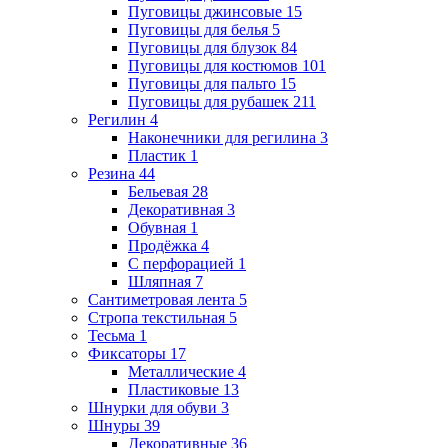
Пуговицы джинсовые
15
Пуговицы для белья
5
Пуговицы для блузок
84
Пуговицы для костюмов
101
Пуговицы для пальто
15
Пуговицы для рубашек
211
Регилин
4
Наконечники для регилина
3
Пластик
1
Резина
44
Бельевая
28
Декоративная
3
Обувная
1
Продёжка
4
С перфорацией
1
Шляпная
7
Сантиметровая лента
5
Стропа текстильная
5
Тесьма
1
Фиксаторы
17
Металлические
4
Пластиковые
13
Шнурки для обуви
3
Шнуры
39
Декоративные
36