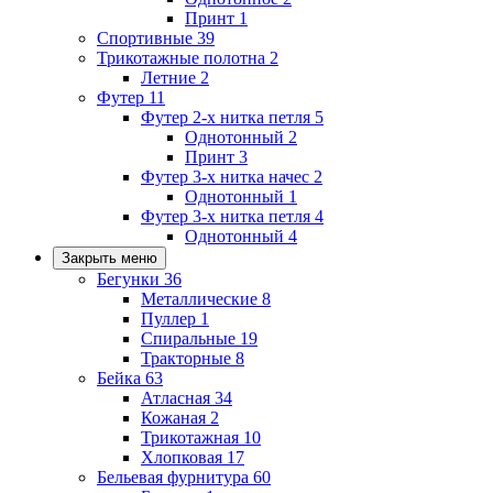
Принт
1
Спортивные
39
Трикотажные полотна
2
Летние
2
Футер
11
Футер 2-х нитка петля
5
Однотонный
2
Принт
3
Футер 3-х нитка начес
2
Однотонный
1
Футер 3-х нитка петля
4
Однотонный
4
Закрыть меню
Бегунки
36
Металлические
8
Пуллер
1
Спиральные
19
Тракторные
8
Бейка
63
Атласная
34
Кожаная
2
Трикотажная
10
Хлопковая
17
Бельевая фурнитура
60