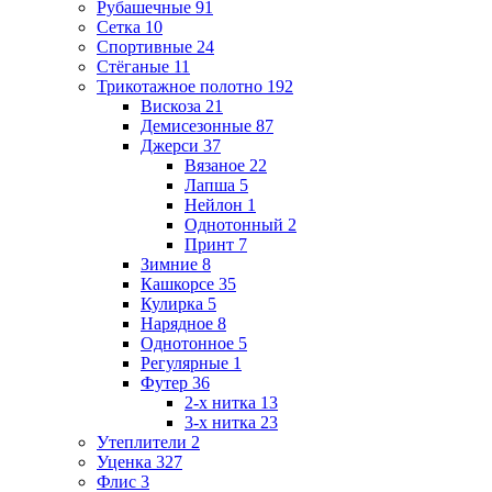
Рубашечные
91
Сетка
10
Спортивные
24
Стёганые
11
Трикотажное полотно
192
Вискоза
21
Демисезонные
87
Джерси
37
Вязаное
22
Лапша
5
Нейлон
1
Однотонный
2
Принт
7
Зимние
8
Кашкорсе
35
Кулирка
5
Нарядное
8
Однотонное
5
Регулярные
1
Футер
36
2-х нитка
13
3-х нитка
23
Утеплители
2
Уценка
327
Флис
3