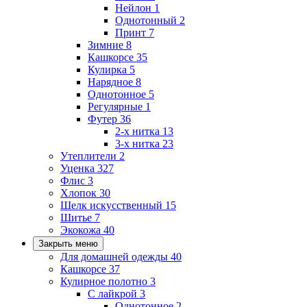
Нейлон
1
Однотонный
2
Принт
7
Зимние
8
Кашкорсе
35
Кулирка
5
Нарядное
8
Однотонное
5
Регулярные
1
Футер
36
2-х нитка
13
3-х нитка
23
Утеплители
2
Уценка
327
Флис
3
Хлопок
30
Шелк искусственный
15
Шитье
7
Экокожа
40
Закрыть меню
Для домашней одежды
40
Кашкорсе
37
Кулирное полотно
3
С лайкрой
3
Однотонное
2