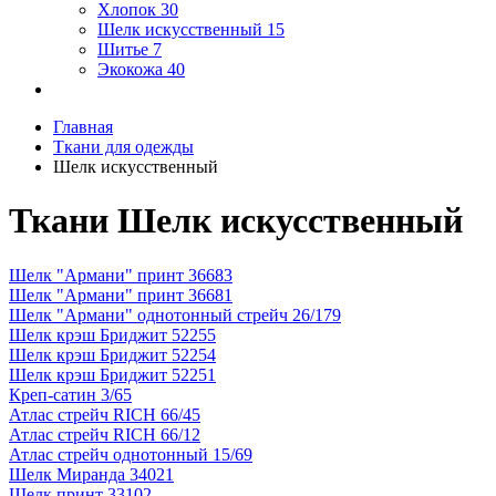
Хлопок
30
Шелк искусственный
15
Шитье
7
Экокожа
40
Главная
Ткани для одежды
Шелк искусственный
Ткани Шелк искусственный
Шелк "Армани" принт 36683
Шелк "Армани" принт 36681
Шелк "Армани" однотонный стрейч 26/179
Шелк крэш Бриджит 52255
Шелк крэш Бриджит 52254
Шелк крэш Бриджит 52251
Креп-сатин 3/65
Атлас стрейч RICH 66/45
Атлас стрейч RICH 66/12
Атлас стрейч однотонный 15/69
Шелк Миранда 34021
Шелк принт 33102