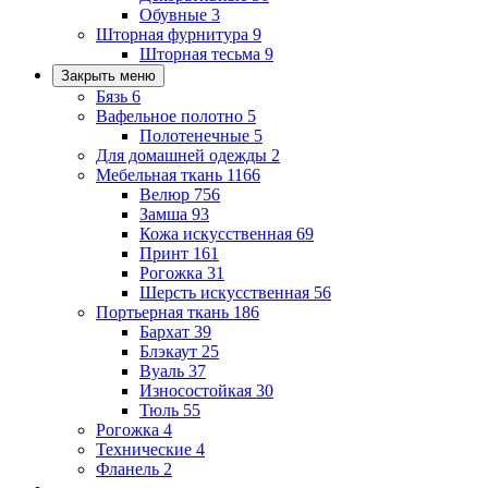
Обувные
3
Шторная фурнитура
9
Шторная тесьма
9
Закрыть меню
Бязь
6
Вафельное полотно
5
Полотенечные
5
Для домашней одежды
2
Мебельная ткань
1166
Велюр
756
Замша
93
Кожа искусственная
69
Принт
161
Рогожка
31
Шерсть искусственная
56
Портьерная ткань
186
Бархат
39
Блэкаут
25
Вуаль
37
Износостойкая
30
Тюль
55
Рогожка
4
Технические
4
Фланель
2