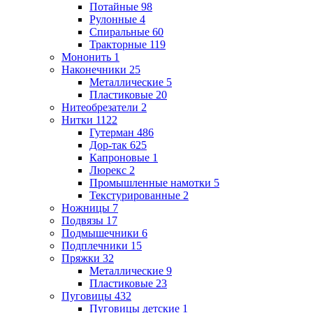
Потайные
98
Рулонные
4
Спиральные
60
Тракторные
119
Мононить
1
Наконечники
25
Металлические
5
Пластиковые
20
Нитеобрезатели
2
Нитки
1122
Гутерман
486
Дор-так
625
Капроновые
1
Люрекс
2
Промышленные намотки
5
Текстурированные
2
Ножницы
7
Подвязы
17
Подмышечники
6
Подплечники
15
Пряжки
32
Металлические
9
Пластиковые
23
Пуговицы
432
Пуговицы детские
1