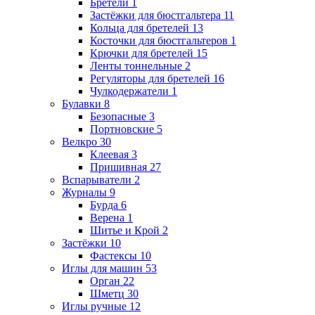
Бретели
1
Застёжки для бюстгальтера
11
Кольца для бретелей
13
Косточки для бюстгальтеров
1
Крючки для бретелей
15
Ленты тоннельные
2
Регуляторы для бретелей
16
Чулкодержатели
1
Булавки
8
Безопасные
3
Портновские
5
Велкро
30
Клеевая
3
Пришивная
27
Вспарыватели
2
Журналы
9
Бурда
6
Верена
1
Шитье и Крой
2
Застёжки
10
Фастексы
10
Иглы для машин
53
Орган
22
Шметц
30
Иглы ручные
12