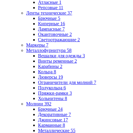
Атласные
1
Репсовые
11
Ленты технические
37
Брючные
5
Киперные
16
Лампасные
7
Окантовочные
2
Светоотражающие
2
Маркеры
7
Металлофурнитура
58
Вешалки для одежды
3
Винты ременные
2
Карабины
2
Кольца
8
Люверсы
19
Ограничители для молний
7
Полукольца
6
Пряжки-рамки
3
Хольнитены
8
Молнии
392
Брючные
24
Декоративные
7
Джинсовые
17
Карманные
8
Металлические
55