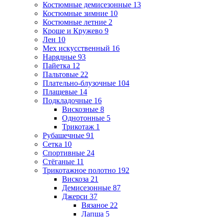
Костюмные демисезонные
13
Костюмные зимние
10
Костюмные летние
2
Кроше и Кружево
9
Лен
10
Мех искусственный
16
Нарядные
93
Пайетка
12
Пальтовые
22
Плательно-блузочные
104
Плащевые
14
Подкладочные
16
Вискозные
8
Однотонные
5
Трикотаж
1
Рубашечные
91
Сетка
10
Спортивные
24
Стёганые
11
Трикотажное полотно
192
Вискоза
21
Демисезонные
87
Джерси
37
Вязаное
22
Лапша
5