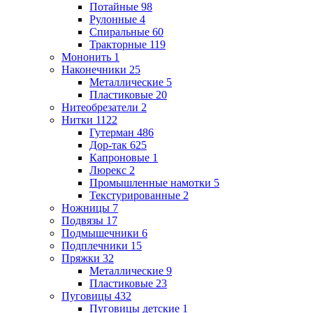
Потайные
98
Рулонные
4
Спиральные
60
Тракторные
119
Мононить
1
Наконечники
25
Металлические
5
Пластиковые
20
Нитеобрезатели
2
Нитки
1122
Гутерман
486
Дор-так
625
Капроновые
1
Люрекс
2
Промышленные намотки
5
Текстурированные
2
Ножницы
7
Подвязы
17
Подмышечники
6
Подплечники
15
Пряжки
32
Металлические
9
Пластиковые
23
Пуговицы
432
Пуговицы детские
1