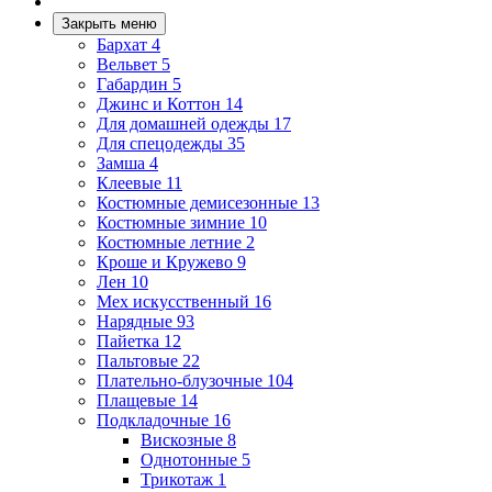
Закрыть меню
Бархат
4
Вельвет
5
Габардин
5
Джинс и Коттон
14
Для домашней одежды
17
Для спецодежды
35
Замша
4
Клеевые
11
Костюмные демисезонные
13
Костюмные зимние
10
Костюмные летние
2
Кроше и Кружево
9
Лен
10
Мех искусственный
16
Нарядные
93
Пайетка
12
Пальтовые
22
Плательно-блузочные
104
Плащевые
14
Подкладочные
16
Вискозные
8
Однотонные
5
Трикотаж
1