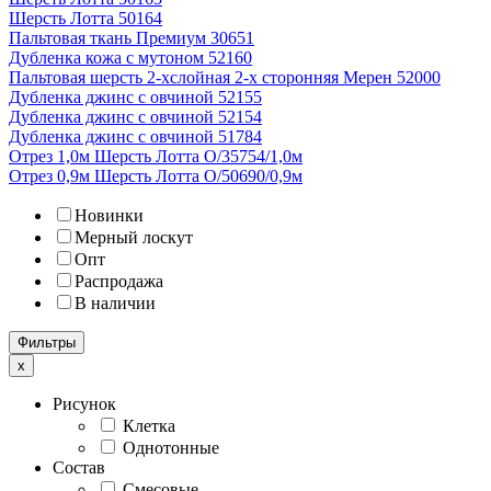
Шерсть Лотта 50164
Пальтовая ткань Премиум 30651
Дубленка кожа с мутоном 52160
Пальтовая шерсть 2-хслойная 2-х сторонняя Мерен 52000
Дубленка джинс с овчиной 52155
Дубленка джинс с овчиной 52154
Дубленка джинс с овчиной 51784
Отрез 1,0м Шерсть Лотта О/35754/1,0м
Отрез 0,9м Шерсть Лотта О/50690/0,9м
Новинки
Мерный лоскут
Опт
Распродажа
В наличии
Фильтры
x
Рисунок
Клетка
Однотонные
Состав
Смесовые