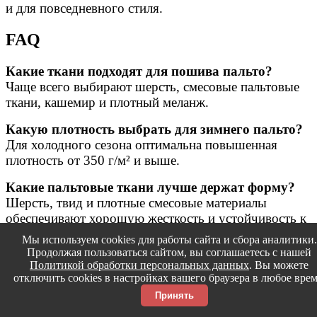
и для повседневного стиля.
FAQ
Какие ткани подходят для пошива пальто?
Чаще всего выбирают шерсть, смесовые пальтовые
ткани, кашемир и плотный меланж.
Какую плотность выбрать для зимнего пальто?
Для холодного сезона оптимальна повышенная
плотность от 350 г/м² и выше.
Какие пальтовые ткани лучше держат форму?
Шерсть, твид и плотные смесовые материалы
обеспечивают хорошую жесткость и устойчивость к
заломам.
Мы используем cookies для работы сайта и сбора аналитики.
Продолжая пользоваться сайтом, вы соглашаетесь с нашей
Подходит ли пальтовая ткань для подкладки?
Политикой обработки персональных данных
. Вы можете
Нет, подкладка шьётся из подкладочных материалов
отключить cookies в настройках вашего браузера в любое врем
— вискозы, полиэстера или смесей.
Принять