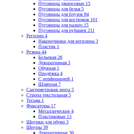
Пуговицы джинсовые
15
Пуговицы для белья
5
Пуговицы для блузок
84
Пуговицы для костюмов
101
Пуговицы для пальто
15
Пуговицы для рубашек
211
Регилин
4
Наконечники для регилина
3
Пластик
1
Резина
44
Бельевая
28
Декоративная
3
Обувная
1
Продёжка
4
С перфорацией
1
Шляпная
7
Сантиметровая лента
5
Стропа текстильная
5
Тесьма
1
Фиксаторы
17
Металлические
4
Пластиковые
13
Шнурки для обуви
3
Шнуры
39
Декоративные
36