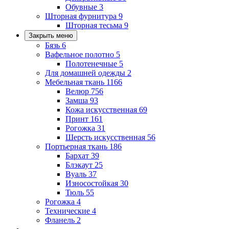
Обувные
3
Шторная фурнитура
9
Шторная тесьма
9
Закрыть меню
Бязь
6
Вафельное полотно
5
Полотенечные
5
Для домашней одежды
2
Мебельная ткань
1166
Велюр
756
Замша
93
Кожа искусственная
69
Принт
161
Рогожка
31
Шерсть искусственная
56
Портьерная ткань
186
Бархат
39
Блэкаут
25
Вуаль
37
Износостойкая
30
Тюль
55
Рогожка
4
Технические
4
Фланель
2