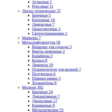
Атласные
1
Репсовые
11
Ленты технические
37
Брючные
5
Киперные
16
Лампасные
7
Окантовочные
2
Светоотражающие
2
Маркеры
7
Металлофурнитура
58
Вешалки для одежды
3
Винты ременные
2
Карабины
2
Кольца
8
Люверсы
19
Ограничители для молний
7
Полукольца
6
Пряжки-рамки
3
Хольнитены
8
Молнии
392
Брючные
24
Декоративные
7
Джинсовые
17
Карманные
8
Металлические
55