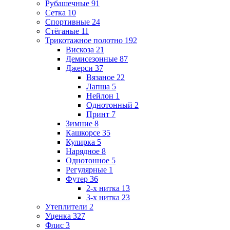
Рубашечные
91
Сетка
10
Спортивные
24
Стёганые
11
Трикотажное полотно
192
Вискоза
21
Демисезонные
87
Джерси
37
Вязаное
22
Лапша
5
Нейлон
1
Однотонный
2
Принт
7
Зимние
8
Кашкорсе
35
Кулирка
5
Нарядное
8
Однотонное
5
Регулярные
1
Футер
36
2-х нитка
13
3-х нитка
23
Утеплители
2
Уценка
327
Флис
3