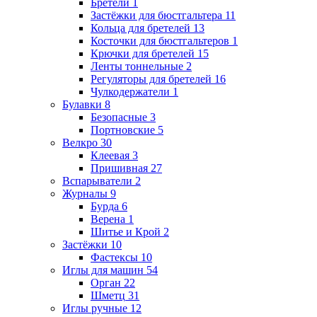
Бретели
1
Застёжки для бюстгальтера
11
Кольца для бретелей
13
Косточки для бюстгальтеров
1
Крючки для бретелей
15
Ленты тоннельные
2
Регуляторы для бретелей
16
Чулкодержатели
1
Булавки
8
Безопасные
3
Портновские
5
Велкро
30
Клеевая
3
Пришивная
27
Вспарыватели
2
Журналы
9
Бурда
6
Верена
1
Шитье и Крой
2
Застёжки
10
Фастексы
10
Иглы для машин
54
Орган
22
Шметц
31
Иглы ручные
12