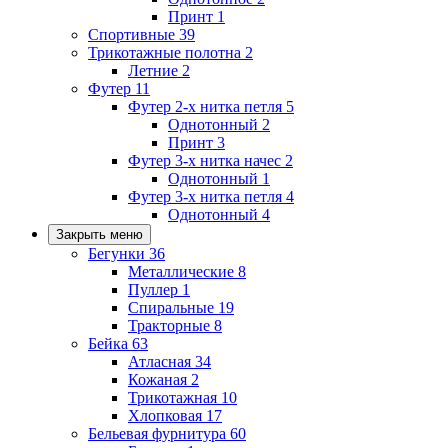
Принт
1
Спортивные
39
Трикотажные полотна
2
Летние
2
Футер
11
Футер 2-х нитка петля
5
Однотонный
2
Принт
3
Футер 3-х нитка начес
2
Однотонный
1
Футер 3-х нитка петля
4
Однотонный
4
Закрыть меню
Бегунки
36
Металлические
8
Пуллер
1
Спиральные
19
Тракторные
8
Бейка
63
Атласная
34
Кожаная
2
Трикотажная
10
Хлопковая
17
Бельевая фурнитура
60