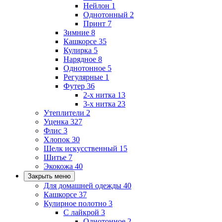
Нейлон
1
Однотонный
2
Принт
7
Зимние
8
Кашкорсе
35
Кулирка
5
Нарядное
8
Однотонное
5
Регулярные
1
Футер
36
2-х нитка
13
3-х нитка
23
Утеплители
2
Уценка
327
Флис
3
Хлопок
30
Шелк искусственный
15
Шитье
7
Экокожа
40
Закрыть меню
Для домашней одежды
40
Кашкорсе
37
Кулирное полотно
3
С лайкрой
3
Однотонное
2