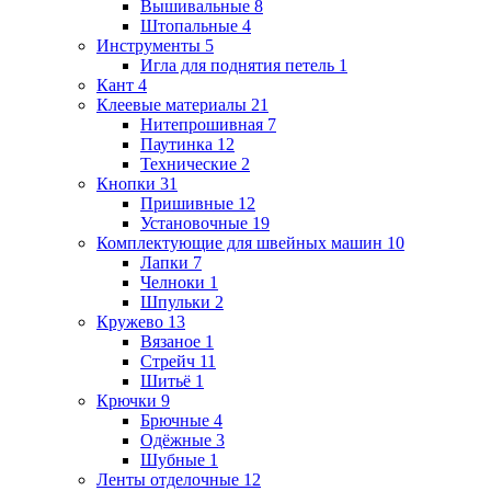
Вышивальные
8
Штопальные
4
Инструменты
5
Игла для поднятия петель
1
Кант
4
Клеевые материалы
21
Нитепрошивная
7
Паутинка
12
Технические
2
Кнопки
31
Пришивные
12
Установочные
19
Комплектующие для швейных машин
10
Лапки
7
Челноки
1
Шпульки
2
Кружево
13
Вязаное
1
Стрейч
11
Шитьё
1
Крючки
9
Брючные
4
Одёжные
3
Шубные
1
Ленты отделочные
12