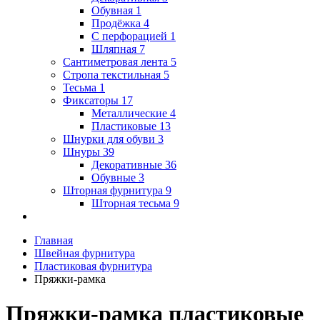
Обувная
1
Продёжка
4
С перфорацией
1
Шляпная
7
Сантиметровая лента
5
Стропа текстильная
5
Тесьма
1
Фиксаторы
17
Металлические
4
Пластиковые
13
Шнурки для обуви
3
Шнуры
39
Декоративные
36
Обувные
3
Шторная фурнитура
9
Шторная тесьма
9
Главная
Швейная фурнитура
Пластиковая фурнитура
Пряжки-рамка
Пряжки-рамка пластиковые