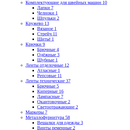
Комплектующие для швейных машин
10
Лапки
7
Челноки
1
Шпульки
2
Кружево
13
Вязаное
1
Стрейч
11
Шитьё
1
Крючки
9
Брючные
4
Одёжные
3
Шубные
1
Ленты отделочные
12
Атласные
1
Репсовые
11
Ленты технические
37
Брючные
5
Киперные
16
Лампасные
7
Окантовочные
2
Светоотражающие
2
Маркеры
7
Металлофурнитура
58
Вешалки для одежды
3
Винты ременные
2