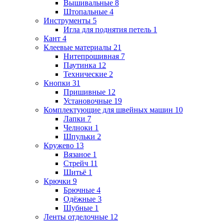
Вышивальные
8
Штопальные
4
Инструменты
5
Игла для поднятия петель
1
Кант
4
Клеевые материалы
21
Нитепрошивная
7
Паутинка
12
Технические
2
Кнопки
31
Пришивные
12
Установочные
19
Комплектующие для швейных машин
10
Лапки
7
Челноки
1
Шпульки
2
Кружево
13
Вязаное
1
Стрейч
11
Шитьё
1
Крючки
9
Брючные
4
Одёжные
3
Шубные
1
Ленты отделочные
12