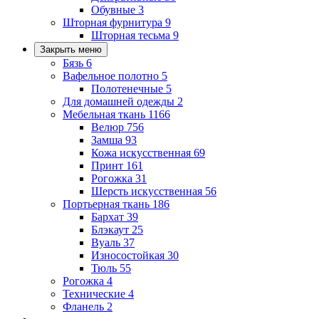
Обувные
3
Шторная фурнитура
9
Шторная тесьма
9
Закрыть меню
Бязь
6
Вафельное полотно
5
Полотенечные
5
Для домашней одежды
2
Мебельная ткань
1166
Велюр
756
Замша
93
Кожа искусственная
69
Принт
161
Рогожка
31
Шерсть искусственная
56
Портьерная ткань
186
Бархат
39
Блэкаут
25
Вуаль
37
Износостойкая
30
Тюль
55
Рогожка
4
Технические
4
Фланель
2