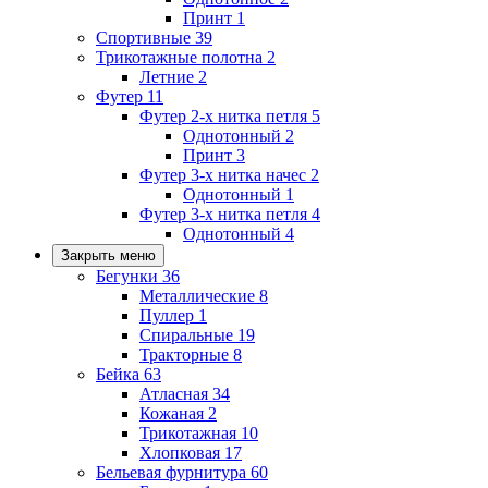
Принт
1
Спортивные
39
Трикотажные полотна
2
Летние
2
Футер
11
Футер 2-х нитка петля
5
Однотонный
2
Принт
3
Футер 3-х нитка начес
2
Однотонный
1
Футер 3-х нитка петля
4
Однотонный
4
Закрыть меню
Бегунки
36
Металлические
8
Пуллер
1
Спиральные
19
Тракторные
8
Бейка
63
Атласная
34
Кожаная
2
Трикотажная
10
Хлопковая
17
Бельевая фурнитура
60