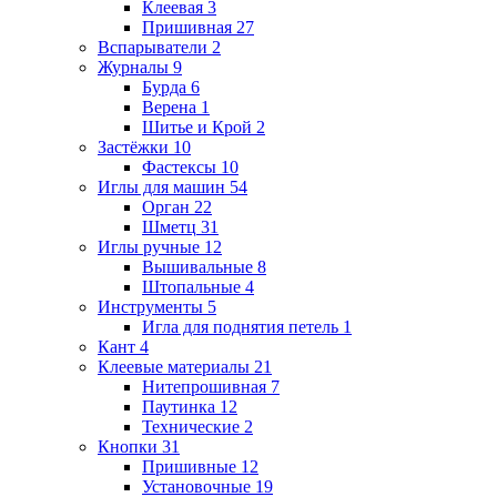
Клеевая
3
Пришивная
27
Вспарыватели
2
Журналы
9
Бурда
6
Верена
1
Шитье и Крой
2
Застёжки
10
Фастексы
10
Иглы для машин
54
Орган
22
Шметц
31
Иглы ручные
12
Вышивальные
8
Штопальные
4
Инструменты
5
Игла для поднятия петель
1
Кант
4
Клеевые материалы
21
Нитепрошивная
7
Паутинка
12
Технические
2
Кнопки
31
Пришивные
12
Установочные
19