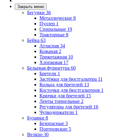
Закрыть меню
Бегунки
36
Металлические
8
Пуллер
1
Спиральные
19
Тракторные
8
Бейка
63
Атласная
34
Кожаная
2
Трикотажная
10
Хлопковая
17
Бельевая фурнитура
60
Бретели
1
Застёжки для бюстгальтера
11
Кольца для бретелей
13
Косточки для бюстгальтеров
1
Крючки для бретелей
15
Ленты тоннельные
2
Регуляторы для бретелей
16
Чулкодержатели
1
Булавки
8
Безопасные
3
Портновские
5
Велкро
30