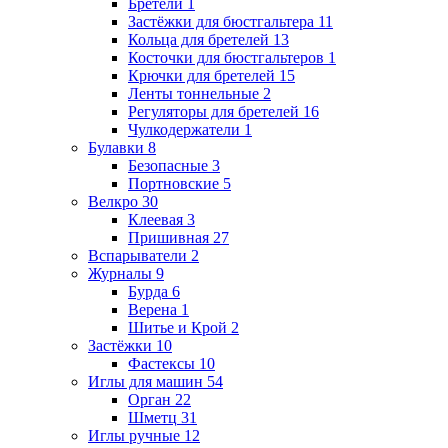
Бретели
1
Застёжки для бюстгальтера
11
Кольца для бретелей
13
Косточки для бюстгальтеров
1
Крючки для бретелей
15
Ленты тоннельные
2
Регуляторы для бретелей
16
Чулкодержатели
1
Булавки
8
Безопасные
3
Портновские
5
Велкро
30
Клеевая
3
Пришивная
27
Вспарыватели
2
Журналы
9
Бурда
6
Верена
1
Шитье и Крой
2
Застёжки
10
Фастексы
10
Иглы для машин
54
Орган
22
Шметц
31
Иглы ручные
12