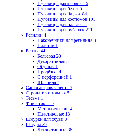
Пуговицы джинсовые
15
Пуговицы для белья
5
Пуговицы для блузок
84
Пуговицы для костюмов
101
Пуговицы для пальто
15
Пуговицы для рубашек
211
Регилин
4
Наконечники для регилина
3
Пластик
1
Резина
44
Бельевая
28
Декоративная
3
Обувная
1
Продёжка
4
С перфорацией
1
Шляпная
7
Сантиметровая лента
5
Стропа текстильная
5
Тесьма
1
Фиксаторы
17
Металлические
4
Пластиковые
13
Шнурки для обуви
3
Шнуры
39
Декоративные
36