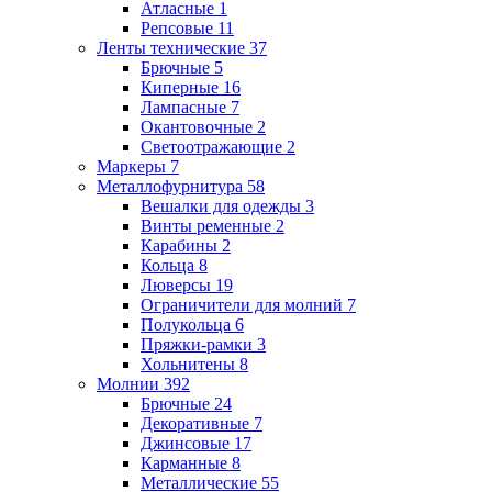
Атласные
1
Репсовые
11
Ленты технические
37
Брючные
5
Киперные
16
Лампасные
7
Окантовочные
2
Светоотражающие
2
Маркеры
7
Металлофурнитура
58
Вешалки для одежды
3
Винты ременные
2
Карабины
2
Кольца
8
Люверсы
19
Ограничители для молний
7
Полукольца
6
Пряжки-рамки
3
Хольнитены
8
Молнии
392
Брючные
24
Декоративные
7
Джинсовые
17
Карманные
8
Металлические
55