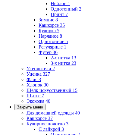
Нейлон
1
Однотонный
2
Принт
7
Зимние
8
Кашкорсе
35
Кулирка
5
Нарядное
8
Однотонное
5
Регулярные
1
Футер
36
2-х нитка
13
3-х нитка
23
Утеплители
2
Уценка
327
Флис
3
Хлопок
30
Шелк искусственный
15
Шитье
7
Экокожа
40
Закрыть меню
Для домашней одежды
40
Кашкорсе
37
Кулирное полотно
3
С лайкрой
3
Однотонное
2