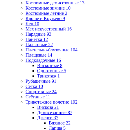
Костюмные демисезонные
13
Костюмные зимние
10
Костюмные летние
2
Кроше и Кружево
9
Лен
10
Мех искусственный
16
Нарядные
93
Пайетка
12
Пальтовые
22
Плательно-блузочные
104
Плащевые
14
Подкладочные
16
Вискозные
8
Однотонные
5
Трикотаж
1
Рубашечные
91
Сетка
10
Спортивные
24
Стёганые
11
Трикотажное полотно
192
Вискоза
21
Демисезонные
87
Джерси
37
Вязаное
22
Лапша
5