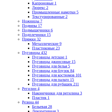
Капроновые
1
Люрекс
2
Промышленные намотки
5
Текстурированные
2
Ножницы
7
Подвязы
17
Подмышечники
6
Подплечники
15
Пряжки
32
Металлические
9
Пластиковые
23
Пуговицы
432
Пуговицы детские
1
Пуговицы джинсовые
15
Пуговицы для белья
5
Пуговицы для блузок
84
Пуговицы для костюмов
101
Пуговицы для пальто
15
Пуговицы для рубашек
211
Регилин
4
Наконечники для регилина
3
Пластик
1
Резина
44
Бельевая
28
Декоративная
3