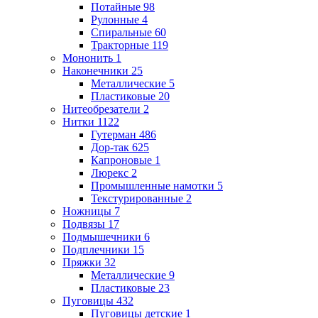
Потайные
98
Рулонные
4
Спиральные
60
Тракторные
119
Мононить
1
Наконечники
25
Металлические
5
Пластиковые
20
Нитеобрезатели
2
Нитки
1122
Гутерман
486
Дор-так
625
Капроновые
1
Люрекс
2
Промышленные намотки
5
Текстурированные
2
Ножницы
7
Подвязы
17
Подмышечники
6
Подплечники
15
Пряжки
32
Металлические
9
Пластиковые
23
Пуговицы
432
Пуговицы детские
1