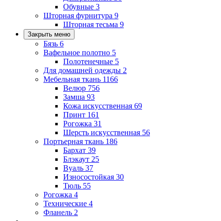
Обувные
3
Шторная фурнитура
9
Шторная тесьма
9
Закрыть меню
Бязь
6
Вафельное полотно
5
Полотенечные
5
Для домашней одежды
2
Мебельная ткань
1166
Велюр
756
Замша
93
Кожа искусственная
69
Принт
161
Рогожка
31
Шерсть искусственная
56
Портьерная ткань
186
Бархат
39
Блэкаут
25
Вуаль
37
Износостойкая
30
Тюль
55
Рогожка
4
Технические
4
Фланель
2