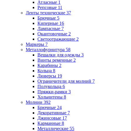
Атласные
1
Репсовые
11
Ленты технические
37
Брючные
5
Киперные
16
Лампасные
7
Окантовочные
2
Светоотражающие
2
Маркеры
7
Металлофурнитура
58
Вешалки для одежды
3
Винты ременные
2
Карабины
2
Кольца
8
Люверсы
19
Ограничители для молний
7
Полукольца
6
Пряжки-рамки
3
Хольнитены
8
Молнии
392
Брючные
24
Декоративные
7
Джинсовые
17
Карманные
8
Металлические
55