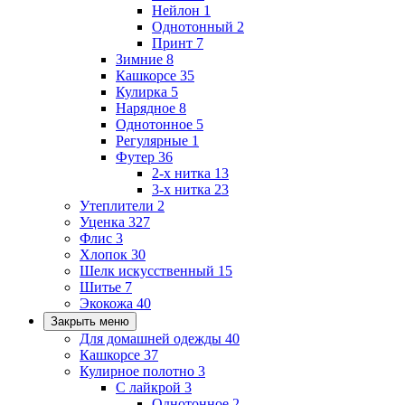
Нейлон
1
Однотонный
2
Принт
7
Зимние
8
Кашкорсе
35
Кулирка
5
Нарядное
8
Однотонное
5
Регулярные
1
Футер
36
2-х нитка
13
3-х нитка
23
Утеплители
2
Уценка
327
Флис
3
Хлопок
30
Шелк искусственный
15
Шитье
7
Экокожа
40
Закрыть меню
Для домашней одежды
40
Кашкорсе
37
Кулирное полотно
3
С лайкрой
3
Однотонное
2