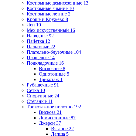
Костюмные демисезонные
13
Костюмные зимние
10
Костюмные летние
2
Кроше и Кружево
8
Лен
10
Мех искусственный
16
Нарядные
92
Пайетка
12
Пальтовые
22
Плательно-блузочные
104
Плащевые
14
Подкладочные
16
Вискозные
8
Однотонные
5
Трикотаж
1
Рубашечные
91
Сетка
10
Спортивные
24
Стёганые
11
Трикотажное полотно
192
Вискоза
21
Демисезонные
87
Джерси
37
Вязаное
22
Лапша
5