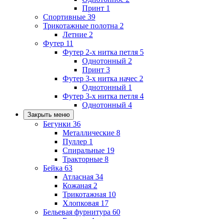
Принт
1
Спортивные
39
Трикотажные полотна
2
Летние
2
Футер
11
Футер 2-х нитка петля
5
Однотонный
2
Принт
3
Футер 3-х нитка начес
2
Однотонный
1
Футер 3-х нитка петля
4
Однотонный
4
Закрыть меню
Бегунки
36
Металлические
8
Пуллер
1
Спиральные
19
Тракторные
8
Бейка
63
Атласная
34
Кожаная
2
Трикотажная
10
Хлопковая
17
Бельевая фурнитура
60