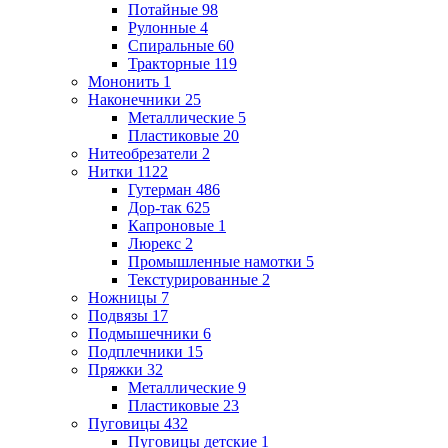
Потайные
98
Рулонные
4
Спиральные
60
Тракторные
119
Мононить
1
Наконечники
25
Металлические
5
Пластиковые
20
Нитеобрезатели
2
Нитки
1122
Гутерман
486
Дор-так
625
Капроновые
1
Люрекс
2
Промышленные намотки
5
Текстурированные
2
Ножницы
7
Подвязы
17
Подмышечники
6
Подплечники
15
Пряжки
32
Металлические
9
Пластиковые
23
Пуговицы
432
Пуговицы детские
1