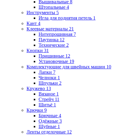
Вышивальные
8
Штопальные
4
Инструменты
5
Игла для поднятия петель
1
Кант
4
Клеевые материалы
21
Нитепрошивная
7
Паутинка
12
Технические
2
Кнопки
31
Пришивные
12
Установочные
19
Комплектующие для швейных машин
10
Лапки
7
Челноки
1
Шпульки
2
Кружево
13
Вязаное
1
Стрейч
11
Шитьё
1
Крючки
9
Брючные
4
Одёжные
3
Шубные
1
Ленты отделочные
12