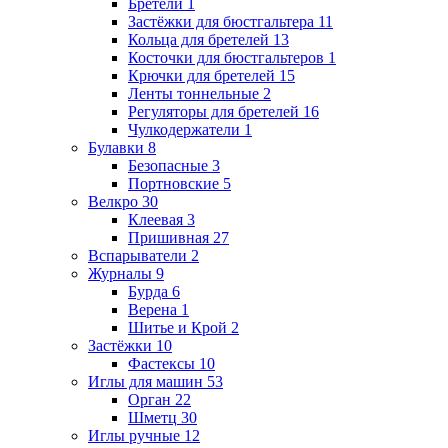
Бретели
1
Застёжки для бюстгальтера
11
Кольца для бретелей
13
Косточки для бюстгальтеров
1
Крючки для бретелей
15
Ленты тоннельные
2
Регуляторы для бретелей
16
Чулкодержатели
1
Булавки
8
Безопасные
3
Портновские
5
Велкро
30
Клеевая
3
Пришивная
27
Вспарыватели
2
Журналы
9
Бурда
6
Верена
1
Шитье и Крой
2
Застёжки
10
Фастексы
10
Иглы для машин
53
Орган
22
Шметц
30
Иглы ручные
12