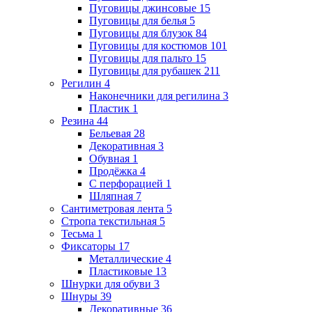
Пуговицы джинсовые
15
Пуговицы для белья
5
Пуговицы для блузок
84
Пуговицы для костюмов
101
Пуговицы для пальто
15
Пуговицы для рубашек
211
Регилин
4
Наконечники для регилина
3
Пластик
1
Резина
44
Бельевая
28
Декоративная
3
Обувная
1
Продёжка
4
С перфорацией
1
Шляпная
7
Сантиметровая лента
5
Стропа текстильная
5
Тесьма
1
Фиксаторы
17
Металлические
4
Пластиковые
13
Шнурки для обуви
3
Шнуры
39
Декоративные
36