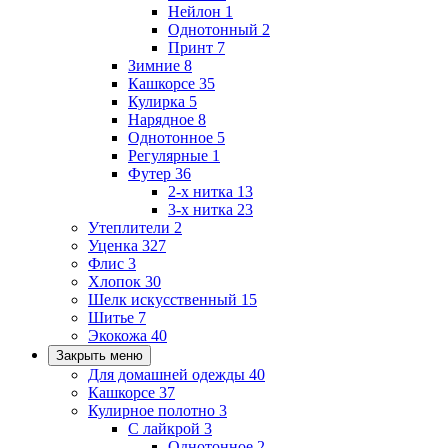
Нейлон
1
Однотонный
2
Принт
7
Зимние
8
Кашкорсе
35
Кулирка
5
Нарядное
8
Однотонное
5
Регулярные
1
Футер
36
2-х нитка
13
3-х нитка
23
Утеплители
2
Уценка
327
Флис
3
Хлопок
30
Шелк искусственный
15
Шитье
7
Экокожа
40
Закрыть меню
Для домашней одежды
40
Кашкорсе
37
Кулирное полотно
3
С лайкрой
3
Однотонное
2