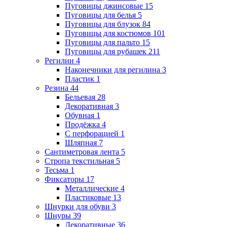
Пуговицы джинсовые
15
Пуговицы для белья
5
Пуговицы для блузок
84
Пуговицы для костюмов
101
Пуговицы для пальто
15
Пуговицы для рубашек
211
Регилин
4
Наконечники для регилина
3
Пластик
1
Резина
44
Бельевая
28
Декоративная
3
Обувная
1
Продёжка
4
С перфорацией
1
Шляпная
7
Сантиметровая лента
5
Стропа текстильная
5
Тесьма
1
Фиксаторы
17
Металлические
4
Пластиковые
13
Шнурки для обуви
3
Шнуры
39
Декоративные
36