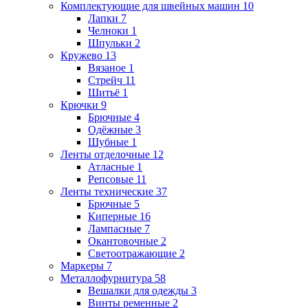
Комплектующие для швейных машин
10
Лапки
7
Челноки
1
Шпульки
2
Кружево
13
Вязаное
1
Стрейч
11
Шитьё
1
Крючки
9
Брючные
4
Одёжные
3
Шубные
1
Ленты отделочные
12
Атласные
1
Репсовые
11
Ленты технические
37
Брючные
5
Киперные
16
Лампасные
7
Окантовочные
2
Светоотражающие
2
Маркеры
7
Металлофурнитура
58
Вешалки для одежды
3
Винты ременные
2