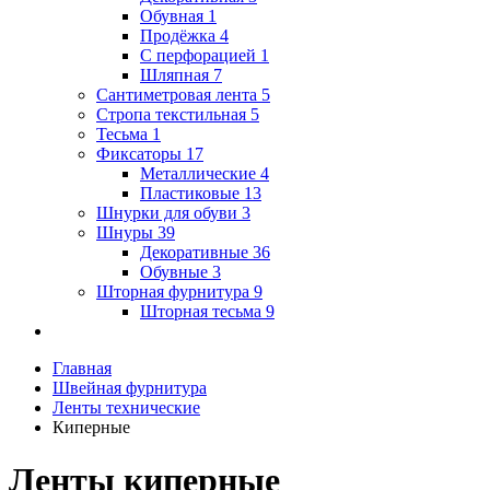
Обувная
1
Продёжка
4
С перфорацией
1
Шляпная
7
Сантиметровая лента
5
Стропа текстильная
5
Тесьма
1
Фиксаторы
17
Металлические
4
Пластиковые
13
Шнурки для обуви
3
Шнуры
39
Декоративные
36
Обувные
3
Шторная фурнитура
9
Шторная тесьма
9
Главная
Швейная фурнитура
Ленты технические
Киперные
Ленты киперные