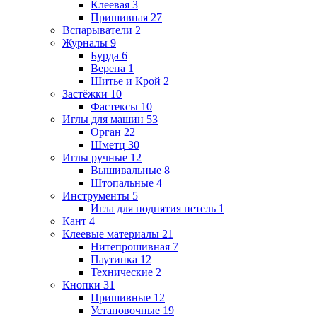
Клеевая
3
Пришивная
27
Вспарыватели
2
Журналы
9
Бурда
6
Верена
1
Шитье и Крой
2
Застёжки
10
Фастексы
10
Иглы для машин
53
Орган
22
Шметц
30
Иглы ручные
12
Вышивальные
8
Штопальные
4
Инструменты
5
Игла для поднятия петель
1
Кант
4
Клеевые материалы
21
Нитепрошивная
7
Паутинка
12
Технические
2
Кнопки
31
Пришивные
12
Установочные
19