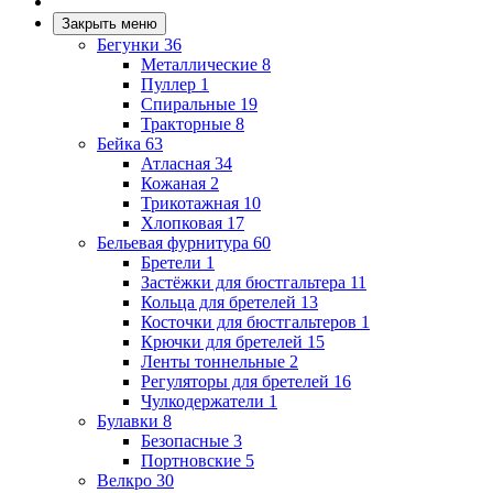
Закрыть меню
Бегунки
36
Металлические
8
Пуллер
1
Спиральные
19
Тракторные
8
Бейка
63
Атласная
34
Кожаная
2
Трикотажная
10
Хлопковая
17
Бельевая фурнитура
60
Бретели
1
Застёжки для бюстгальтера
11
Кольца для бретелей
13
Косточки для бюстгальтеров
1
Крючки для бретелей
15
Ленты тоннельные
2
Регуляторы для бретелей
16
Чулкодержатели
1
Булавки
8
Безопасные
3
Портновские
5
Велкро
30