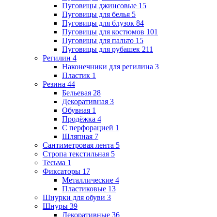
Пуговицы джинсовые
15
Пуговицы для белья
5
Пуговицы для блузок
84
Пуговицы для костюмов
101
Пуговицы для пальто
15
Пуговицы для рубашек
211
Регилин
4
Наконечники для регилина
3
Пластик
1
Резина
44
Бельевая
28
Декоративная
3
Обувная
1
Продёжка
4
С перфорацией
1
Шляпная
7
Сантиметровая лента
5
Стропа текстильная
5
Тесьма
1
Фиксаторы
17
Металлические
4
Пластиковые
13
Шнурки для обуви
3
Шнуры
39
Декоративные
36