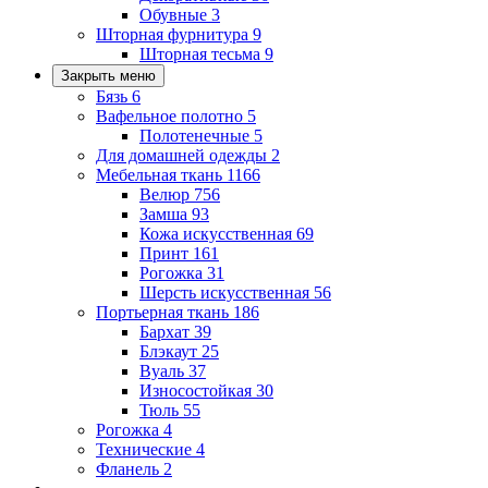
Обувные
3
Шторная фурнитура
9
Шторная тесьма
9
Закрыть меню
Бязь
6
Вафельное полотно
5
Полотенечные
5
Для домашней одежды
2
Мебельная ткань
1166
Велюр
756
Замша
93
Кожа искусственная
69
Принт
161
Рогожка
31
Шерсть искусственная
56
Портьерная ткань
186
Бархат
39
Блэкаут
25
Вуаль
37
Износостойкая
30
Тюль
55
Рогожка
4
Технические
4
Фланель
2