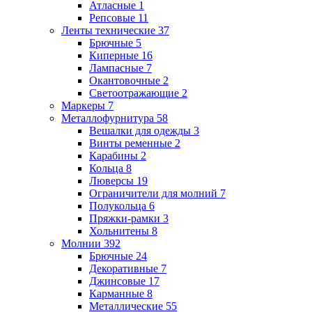
Атласные
1
Репсовые
11
Ленты технические
37
Брючные
5
Киперные
16
Лампасные
7
Окантовочные
2
Светоотражающие
2
Маркеры
7
Металлофурнитура
58
Вешалки для одежды
3
Винты ременные
2
Карабины
2
Кольца
8
Люверсы
19
Ограничители для молний
7
Полукольца
6
Пряжки-рамки
3
Хольнитены
8
Молнии
392
Брючные
24
Декоративные
7
Джинсовые
17
Карманные
8
Металлические
55