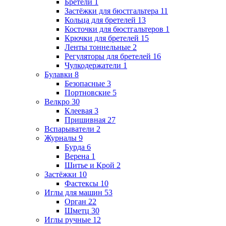
Бретели
1
Застёжки для бюстгальтера
11
Кольца для бретелей
13
Косточки для бюстгальтеров
1
Крючки для бретелей
15
Ленты тоннельные
2
Регуляторы для бретелей
16
Чулкодержатели
1
Булавки
8
Безопасные
3
Портновские
5
Велкро
30
Клеевая
3
Пришивная
27
Вспарыватели
2
Журналы
9
Бурда
6
Верена
1
Шитье и Крой
2
Застёжки
10
Фастексы
10
Иглы для машин
53
Орган
22
Шметц
30
Иглы ручные
12