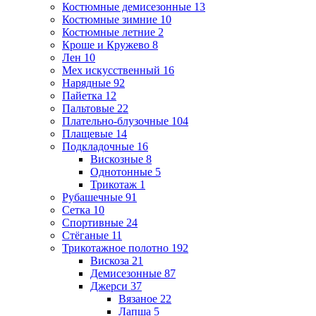
Костюмные демисезонные
13
Костюмные зимние
10
Костюмные летние
2
Кроше и Кружево
8
Лен
10
Мех искусственный
16
Нарядные
92
Пайетка
12
Пальтовые
22
Плательно-блузочные
104
Плащевые
14
Подкладочные
16
Вискозные
8
Однотонные
5
Трикотаж
1
Рубашечные
91
Сетка
10
Спортивные
24
Стёганые
11
Трикотажное полотно
192
Вискоза
21
Демисезонные
87
Джерси
37
Вязаное
22
Лапша
5