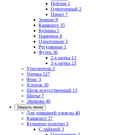
Нейлон
1
Однотонный
2
Принт
7
Зимние
8
Кашкорсе
35
Кулирка
5
Нарядное
8
Однотонное
5
Регулярные
1
Футер
36
2-х нитка
13
3-х нитка
23
Утеплители
2
Уценка
327
Флис
3
Хлопок
30
Шелк искусственный
15
Шитье
7
Экокожа
40
Закрыть меню
Для домашней одежды
40
Кашкорсе
37
Кулирное полотно
3
С лайкрой
3
Однотонное
2