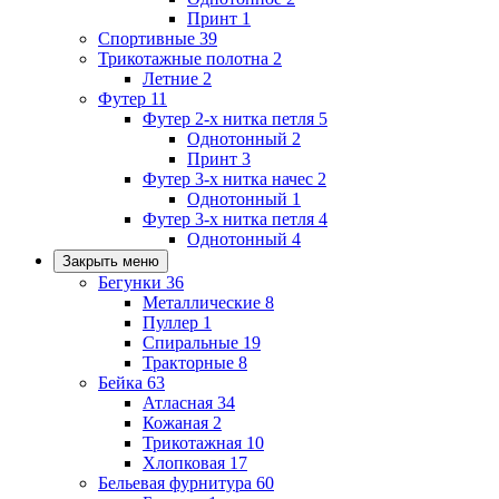
Принт
1
Спортивные
39
Трикотажные полотна
2
Летние
2
Футер
11
Футер 2-х нитка петля
5
Однотонный
2
Принт
3
Футер 3-х нитка начес
2
Однотонный
1
Футер 3-х нитка петля
4
Однотонный
4
Закрыть меню
Бегунки
36
Металлические
8
Пуллер
1
Спиральные
19
Тракторные
8
Бейка
63
Атласная
34
Кожаная
2
Трикотажная
10
Хлопковая
17
Бельевая фурнитура
60