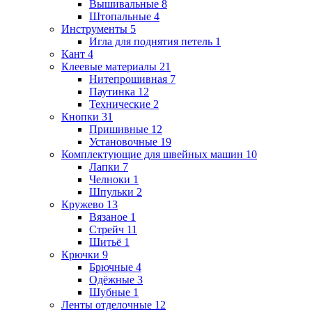
Вышивальные
8
Штопальные
4
Инструменты
5
Игла для поднятия петель
1
Кант
4
Клеевые материалы
21
Нитепрошивная
7
Паутинка
12
Технические
2
Кнопки
31
Пришивные
12
Установочные
19
Комплектующие для швейных машин
10
Лапки
7
Челноки
1
Шпульки
2
Кружево
13
Вязаное
1
Стрейч
11
Шитьё
1
Крючки
9
Брючные
4
Одёжные
3
Шубные
1
Ленты отделочные
12