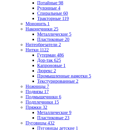
Потайные
98
Рулонные
4
Спиральные
60
Тракторные
119
Мононить
1
Наконечники
25
Металлические
5
Пластиковые
20
Нитеобрезатели
2
Нитки
1122
Гутерман
486
Дор-так
625
Капроновые
1
Люрекс
2
Промышленные намотки
5
Текстурированные
2
Ножницы
7
Подвязы
17
Подмышечники
6
Подплечники
15
Пряжки
32
Металлические
9
Пластиковые
23
Пуговицы
432
Пуговицы детские
1