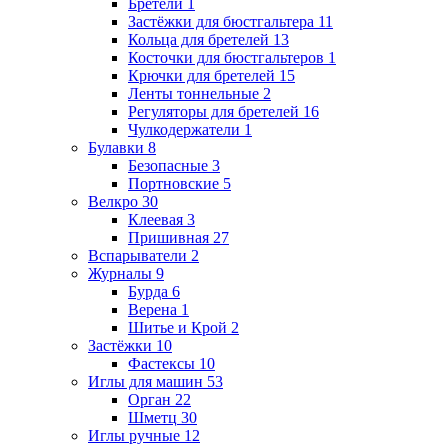
Бретели
1
Застёжки для бюстгальтера
11
Кольца для бретелей
13
Косточки для бюстгальтеров
1
Крючки для бретелей
15
Ленты тоннельные
2
Регуляторы для бретелей
16
Чулкодержатели
1
Булавки
8
Безопасные
3
Портновские
5
Велкро
30
Клеевая
3
Пришивная
27
Вспарыватели
2
Журналы
9
Бурда
6
Верена
1
Шитье и Крой
2
Застёжки
10
Фастексы
10
Иглы для машин
53
Орган
22
Шметц
30
Иглы ручные
12