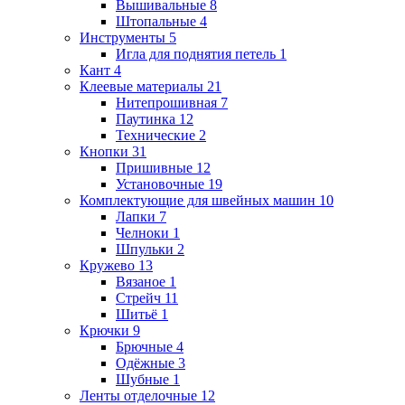
Вышивальные
8
Штопальные
4
Инструменты
5
Игла для поднятия петель
1
Кант
4
Клеевые материалы
21
Нитепрошивная
7
Паутинка
12
Технические
2
Кнопки
31
Пришивные
12
Установочные
19
Комплектующие для швейных машин
10
Лапки
7
Челноки
1
Шпульки
2
Кружево
13
Вязаное
1
Стрейч
11
Шитьё
1
Крючки
9
Брючные
4
Одёжные
3
Шубные
1
Ленты отделочные
12