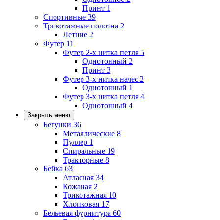
Принт
1
Спортивные
39
Трикотажные полотна
2
Летние
2
Футер
11
Футер 2-х нитка петля
5
Однотонный
2
Принт
3
Футер 3-х нитка начес
2
Однотонный
1
Футер 3-х нитка петля
4
Однотонный
4
Закрыть меню
Бегунки
36
Металлические
8
Пуллер
1
Спиральные
19
Тракторные
8
Бейка
63
Атласная
34
Кожаная
2
Трикотажная
10
Хлопковая
17
Бельевая фурнитура
60