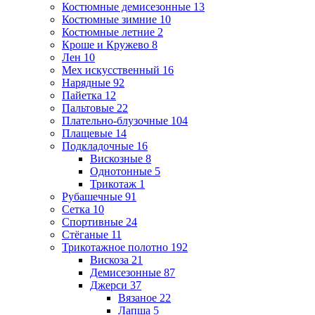
Костюмные демисезонные
13
Костюмные зимние
10
Костюмные летние
2
Кроше и Кружево
8
Лен
10
Мех искусственный
16
Нарядные
92
Пайетка
12
Пальтовые
22
Плательно-блузочные
104
Плащевые
14
Подкладочные
16
Вискозные
8
Однотонные
5
Трикотаж
1
Рубашечные
91
Сетка
10
Спортивные
24
Стёганые
11
Трикотажное полотно
192
Вискоза
21
Демисезонные
87
Джерси
37
Вязаное
22
Лапша
5