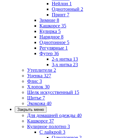
Нейлон
1
Однотонный
2
Принт
7
Зимние
8
Кашкорсе
35
Кулирка
5
Нарядное
8
Однотонное
5
Регулярные
1
Футер
36
2-х нитка
13
3-х нитка
23
Утеплители
2
Уценка
327
Флис
3
Хлопок
30
Шелк искусственный
15
Шитье
7
Экокожа
40
Закрыть меню
Для домашней одежды
40
Кашкорсе
37
Кулирное полотно
3
С лайкрой
3
Однотонное
2