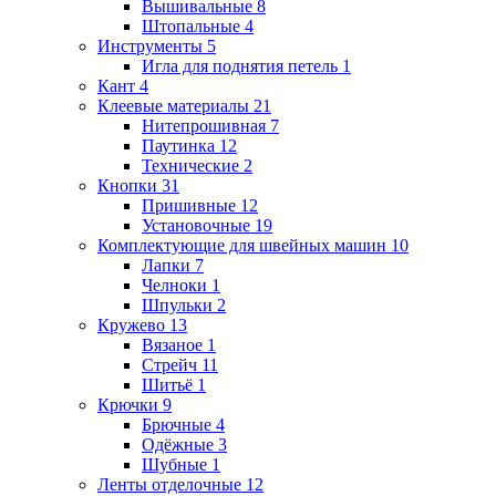
Вышивальные
8
Штопальные
4
Инструменты
5
Игла для поднятия петель
1
Кант
4
Клеевые материалы
21
Нитепрошивная
7
Паутинка
12
Технические
2
Кнопки
31
Пришивные
12
Установочные
19
Комплектующие для швейных машин
10
Лапки
7
Челноки
1
Шпульки
2
Кружево
13
Вязаное
1
Стрейч
11
Шитьё
1
Крючки
9
Брючные
4
Одёжные
3
Шубные
1
Ленты отделочные
12