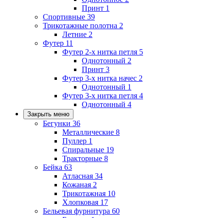
Принт
1
Спортивные
39
Трикотажные полотна
2
Летние
2
Футер
11
Футер 2-х нитка петля
5
Однотонный
2
Принт
3
Футер 3-х нитка начес
2
Однотонный
1
Футер 3-х нитка петля
4
Однотонный
4
Закрыть меню
Бегунки
36
Металлические
8
Пуллер
1
Спиральные
19
Тракторные
8
Бейка
63
Атласная
34
Кожаная
2
Трикотажная
10
Хлопковая
17
Бельевая фурнитура
60