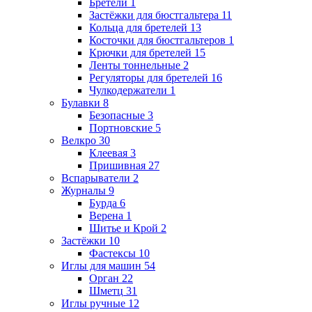
Бретели
1
Застёжки для бюстгальтера
11
Кольца для бретелей
13
Косточки для бюстгальтеров
1
Крючки для бретелей
15
Ленты тоннельные
2
Регуляторы для бретелей
16
Чулкодержатели
1
Булавки
8
Безопасные
3
Портновские
5
Велкро
30
Клеевая
3
Пришивная
27
Вспарыватели
2
Журналы
9
Бурда
6
Верена
1
Шитье и Крой
2
Застёжки
10
Фастексы
10
Иглы для машин
54
Орган
22
Шметц
31
Иглы ручные
12