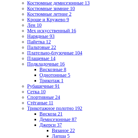
Костюмные демисезонные
13
Костюмные зимние
10
Костюмные летние
2
Кроше и Кружево
9
Лен
10
Мех искусственный
16
Нарядные
93
Пайетка
12
Пальтовые
22
Плательно-блузочные
104
Плащевые
14
Подкладочные
16
Вискозные
8
Однотонные
5
Трикотаж
1
Рубашечные
91
Сетка
10
Спортивные
24
Стёганые
11
Трикотажное полотно
192
Вискоза
21
Демисезонные
87
Джерси
37
Вязаное
22
Лапша
5