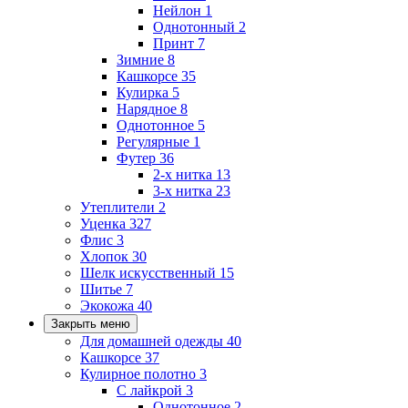
Нейлон
1
Однотонный
2
Принт
7
Зимние
8
Кашкорсе
35
Кулирка
5
Нарядное
8
Однотонное
5
Регулярные
1
Футер
36
2-х нитка
13
3-х нитка
23
Утеплители
2
Уценка
327
Флис
3
Хлопок
30
Шелк искусственный
15
Шитье
7
Экокожа
40
Закрыть меню
Для домашней одежды
40
Кашкорсе
37
Кулирное полотно
3
С лайкрой
3
Однотонное
2