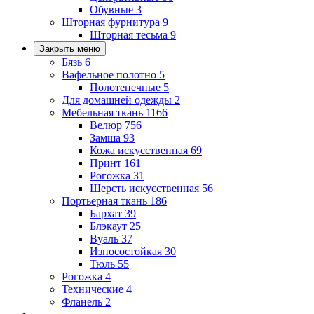
Обувные
3
Шторная фурнитура
9
Шторная тесьма
9
Закрыть меню
Бязь
6
Вафельное полотно
5
Полотенечные
5
Для домашней одежды
2
Мебельная ткань
1166
Велюр
756
Замша
93
Кожа искусственная
69
Принт
161
Рогожка
31
Шерсть искусственная
56
Портьерная ткань
186
Бархат
39
Блэкаут
25
Вуаль
37
Износостойкая
30
Тюль
55
Рогожка
4
Технические
4
Фланель
2