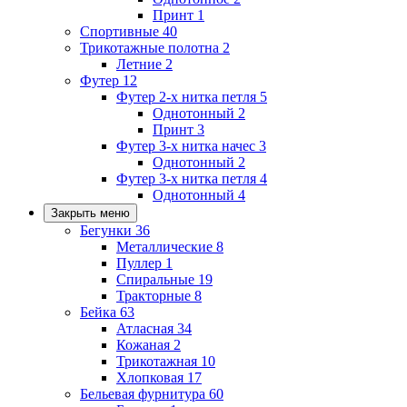
Принт
1
Спортивные
40
Трикотажные полотна
2
Летние
2
Футер
12
Футер 2-х нитка петля
5
Однотонный
2
Принт
3
Футер 3-х нитка начес
3
Однотонный
2
Футер 3-х нитка петля
4
Однотонный
4
Закрыть меню
Бегунки
36
Металлические
8
Пуллер
1
Спиральные
19
Тракторные
8
Бейка
63
Атласная
34
Кожаная
2
Трикотажная
10
Хлопковая
17
Бельевая фурнитура
60