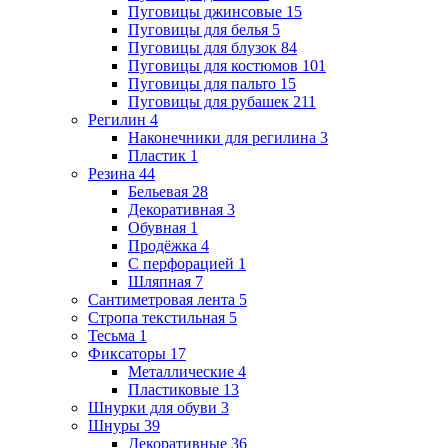
Пуговицы джинсовые
15
Пуговицы для белья
5
Пуговицы для блузок
84
Пуговицы для костюмов
101
Пуговицы для пальто
15
Пуговицы для рубашек
211
Регилин
4
Наконечники для регилина
3
Пластик
1
Резина
44
Бельевая
28
Декоративная
3
Обувная
1
Продёжка
4
С перфорацией
1
Шляпная
7
Сантиметровая лента
5
Стропа текстильная
5
Тесьма
1
Фиксаторы
17
Металлические
4
Пластиковые
13
Шнурки для обуви
3
Шнуры
39
Декоративные
36