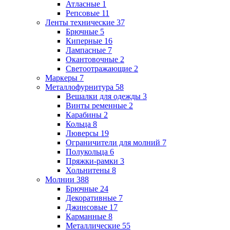
Атласные
1
Репсовые
11
Ленты технические
37
Брючные
5
Киперные
16
Лампасные
7
Окантовочные
2
Светоотражающие
2
Маркеры
7
Металлофурнитура
58
Вешалки для одежды
3
Винты ременные
2
Карабины
2
Кольца
8
Люверсы
19
Ограничители для молний
7
Полукольца
6
Пряжки-рамки
3
Хольнитены
8
Молнии
388
Брючные
24
Декоративные
7
Джинсовые
17
Карманные
8
Металлические
55