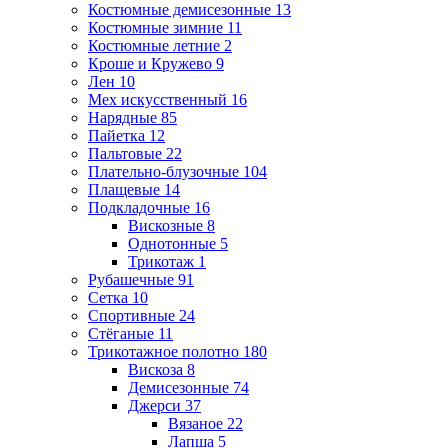
Костюмные демисезонные
13
Костюмные зимние
11
Костюмные летние
2
Кроше и Кружево
9
Лен
10
Мех искусственный
16
Нарядные
85
Пайетка
12
Пальтовые
22
Плательно-блузочные
104
Плащевые
14
Подкладочные
16
Вискозные
8
Однотонные
5
Трикотаж
1
Рубашечные
91
Сетка
10
Спортивные
24
Стёганые
11
Трикотажное полотно
180
Вискоза
8
Демисезонные
74
Джерси
37
Вязаное
22
Лапша
5