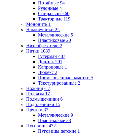
Потайные
94
Рулонные
4
Спиральные
60
Тракторные
119
Мононить
1
Наконечники
25
Металлические
5
Пластиковые
20
Нитеобрезатели
2
Нитки
1089
Гутерман
487
Дор-так
591
Капроновые
1
Люрекс
2
Промышленные намотки
5
Текстурированные
2
Ножницы
7
Подвязы
17
Подмышечники
6
Подплечники
15
Пряжки
32
Металлические
9
Пластиковые
23
Пуговицы
432
Пуговицы детские
1