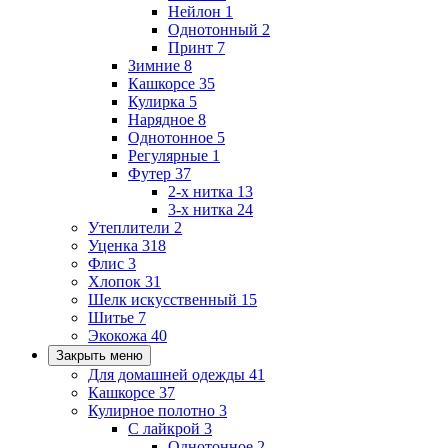
Нейлон
1
Однотонный
2
Принт
7
Зимние
8
Кашкорсе
35
Кулирка
5
Нарядное
8
Однотонное
5
Регулярные
1
Футер
37
2-х нитка
13
3-х нитка
24
Утеплители
2
Уценка
318
Флис
3
Хлопок
31
Шелк искусственный
15
Шитье
7
Экокожа
40
Закрыть меню
Для домашней одежды
41
Кашкорсе
37
Кулирное полотно
3
С лайкрой
3
Однотонное
2