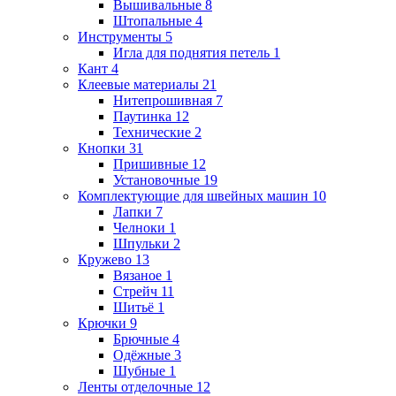
Вышивальные
8
Штопальные
4
Инструменты
5
Игла для поднятия петель
1
Кант
4
Клеевые материалы
21
Нитепрошивная
7
Паутинка
12
Технические
2
Кнопки
31
Пришивные
12
Установочные
19
Комплектующие для швейных машин
10
Лапки
7
Челноки
1
Шпульки
2
Кружево
13
Вязаное
1
Стрейч
11
Шитьё
1
Крючки
9
Брючные
4
Одёжные
3
Шубные
1
Ленты отделочные
12