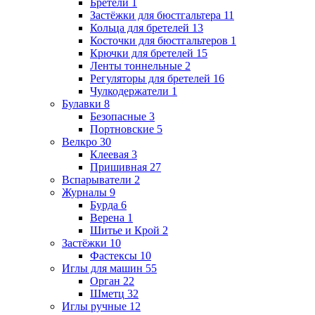
Бретели
1
Застёжки для бюстгальтера
11
Кольца для бретелей
13
Косточки для бюстгальтеров
1
Крючки для бретелей
15
Ленты тоннельные
2
Регуляторы для бретелей
16
Чулкодержатели
1
Булавки
8
Безопасные
3
Портновские
5
Велкро
30
Клеевая
3
Пришивная
27
Вспарыватели
2
Журналы
9
Бурда
6
Верена
1
Шитье и Крой
2
Застёжки
10
Фастексы
10
Иглы для машин
55
Орган
22
Шметц
32
Иглы ручные
12