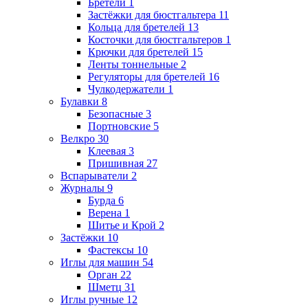
Бретели
1
Застёжки для бюстгальтера
11
Кольца для бретелей
13
Косточки для бюстгальтеров
1
Крючки для бретелей
15
Ленты тоннельные
2
Регуляторы для бретелей
16
Чулкодержатели
1
Булавки
8
Безопасные
3
Портновские
5
Велкро
30
Клеевая
3
Пришивная
27
Вспарыватели
2
Журналы
9
Бурда
6
Верена
1
Шитье и Крой
2
Застёжки
10
Фастексы
10
Иглы для машин
54
Орган
22
Шметц
31
Иглы ручные
12