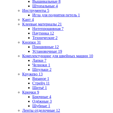
Вышивальные
8
Штопальные
4
Инструменты
5
Игла для поднятия петель
1
Кант
4
Клеевые материалы
21
Нитепрошивная
7
Паутинка
12
Технические
2
Кнопки
31
Пришивные
12
Установочные
19
Комплектующие для швейных машин
10
Лапки
7
Челноки
1
Шпульки
2
Кружево
13
Вязаное
1
Стрейч
11
Шитьё
1
Крючки
9
Брючные
4
Одёжные
3
Шубные
1
Ленты отделочные
12