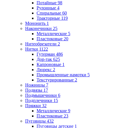
Потайные
98
Рулонные
4
Спиральные
60
Тракторные
119
Мононить
1
Наконечники
25
Металлические
5
Пластиковые
20
Нитеобрезатели
2
Нитки
1122
Гутерман
486
Дор-так
625
Капроновые
1
Люрекс
2
Промышленные намотки
5
Текстурированные
2
Ножницы
7
Подвязы
17
Подмышечники
6
Подплечники
15
Пряжки
32
Металлические
9
Пластиковые
23
Пуговицы
432
Пуговицы детские
1