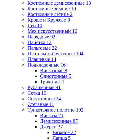
Костюмные демисезонные
13
Костюмные зимние
10
Костюмные летние
2
Кроше и Кружево
8
Лен
10
Мех искусственный
16
Нарядные
92
Пайетка
12
Пальтовые
22
Плательно-блузочные
104
Плащевые
14
Подкладочные
16
Вискозные
8
Однотонные
5
Трикотаж
1
Рубашечные
91
Сетка
10
Спортивные
24
Стёганые
11
Трикотажное полотно
192
Вискоза
21
Демисезонные
87
Джерси
37
Вязаное
22
Лапша
5