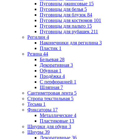
Пуговицы джинсовые
15
Пуговицы для белья
5
Пуговицы для блузок
84
Пуговицы для костюмов
101
Пуговицы для пальто
15
Пуговицы для рубашек
211
Регилин
4
Наконечники для регилина
3
Пластик
1
Резина
44
Бельевая
28
Декоративная
3
Обувная
1
Продёжка
4
С перфорацией
1
Шляпная
7
Сантиметровая лента
5
Стропа текстильная
5
Тесьма
1
Фиксаторы
17
Металлические
4
Пластиковые
13
Шнурки для обуви
3
Шнуры
39
Декоративные
36