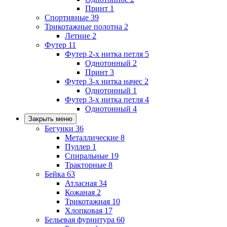
Принт
1
Спортивные
39
Трикотажные полотна
2
Летние
2
Футер
11
Футер 2-х нитка петля
5
Однотонный
2
Принт
3
Футер 3-х нитка начес
2
Однотонный
1
Футер 3-х нитка петля
4
Однотонный
4
Закрыть меню
Бегунки
36
Металлические
8
Пуллер
1
Спиральные
19
Тракторные
8
Бейка
63
Атласная
34
Кожаная
2
Трикотажная
10
Хлопковая
17
Бельевая фурнитура
60