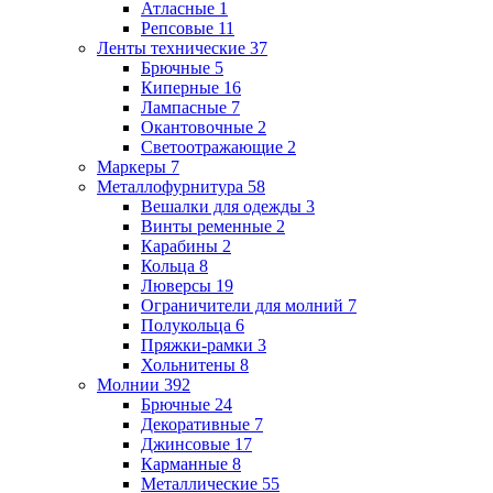
Атласные
1
Репсовые
11
Ленты технические
37
Брючные
5
Киперные
16
Лампасные
7
Окантовочные
2
Светоотражающие
2
Маркеры
7
Металлофурнитура
58
Вешалки для одежды
3
Винты ременные
2
Карабины
2
Кольца
8
Люверсы
19
Ограничители для молний
7
Полукольца
6
Пряжки-рамки
3
Хольнитены
8
Молнии
392
Брючные
24
Декоративные
7
Джинсовые
17
Карманные
8
Металлические
55