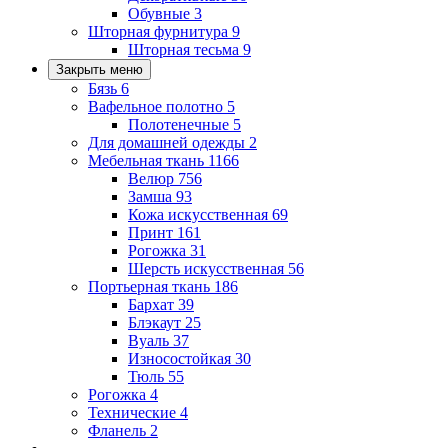
Обувные
3
Шторная фурнитура
9
Шторная тесьма
9
Закрыть меню
Бязь
6
Вафельное полотно
5
Полотенечные
5
Для домашней одежды
2
Мебельная ткань
1166
Велюр
756
Замша
93
Кожа искусственная
69
Принт
161
Рогожка
31
Шерсть искусственная
56
Портьерная ткань
186
Бархат
39
Блэкаут
25
Вуаль
37
Износостойкая
30
Тюль
55
Рогожка
4
Технические
4
Фланель
2