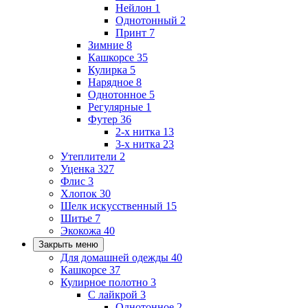
Нейлон
1
Однотонный
2
Принт
7
Зимние
8
Кашкорсе
35
Кулирка
5
Нарядное
8
Однотонное
5
Регулярные
1
Футер
36
2-х нитка
13
3-х нитка
23
Утеплители
2
Уценка
327
Флис
3
Хлопок
30
Шелк искусственный
15
Шитье
7
Экокожа
40
Закрыть меню
Для домашней одежды
40
Кашкорсе
37
Кулирное полотно
3
С лайкрой
3
Однотонное
2