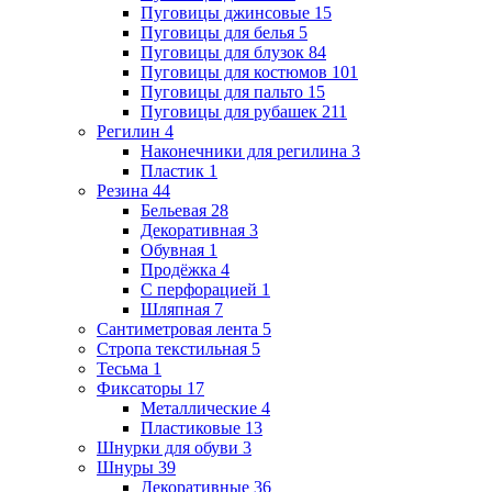
Пуговицы джинсовые
15
Пуговицы для белья
5
Пуговицы для блузок
84
Пуговицы для костюмов
101
Пуговицы для пальто
15
Пуговицы для рубашек
211
Регилин
4
Наконечники для регилина
3
Пластик
1
Резина
44
Бельевая
28
Декоративная
3
Обувная
1
Продёжка
4
С перфорацией
1
Шляпная
7
Сантиметровая лента
5
Стропа текстильная
5
Тесьма
1
Фиксаторы
17
Металлические
4
Пластиковые
13
Шнурки для обуви
3
Шнуры
39
Декоративные
36