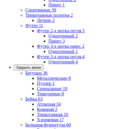
Принт
1
Спортивные
39
Трикотажные полотна
2
Летние
2
Футер
11
Футер 2-х нитка петля
5
Однотонный
2
Принт
3
Футер 3-х нитка начес
2
Однотонный
1
Футер 3-х нитка петля
4
Однотонный
4
Закрыть меню
Бегунки
36
Металлические
8
Пуллер
1
Спиральные
19
Тракторные
8
Бейка
63
Атласная
34
Кожаная
2
Трикотажная
10
Хлопковая
17
Бельевая фурнитура
60