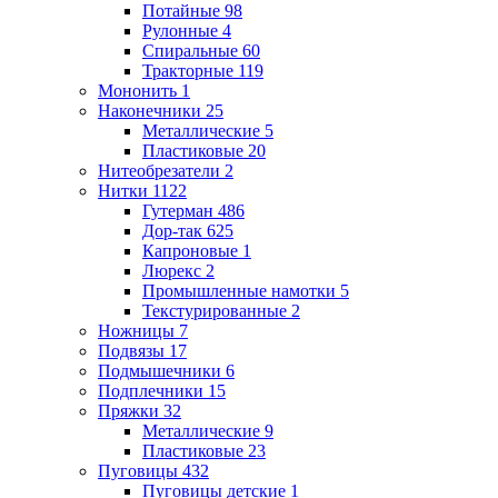
Потайные
98
Рулонные
4
Спиральные
60
Тракторные
119
Мононить
1
Наконечники
25
Металлические
5
Пластиковые
20
Нитеобрезатели
2
Нитки
1122
Гутерман
486
Дор-так
625
Капроновые
1
Люрекс
2
Промышленные намотки
5
Текстурированные
2
Ножницы
7
Подвязы
17
Подмышечники
6
Подплечники
15
Пряжки
32
Металлические
9
Пластиковые
23
Пуговицы
432
Пуговицы детские
1