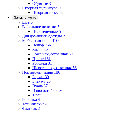
Обувные
3
Шторная фурнитура
9
Шторная тесьма
9
Закрыть меню
Бязь
6
Вафельное полотно
5
Полотенечные
5
Для домашней одежды
2
Мебельная ткань
1166
Велюр
756
Замша
93
Кожа искусственная
69
Принт
161
Рогожка
31
Шерсть искусственная
56
Портьерная ткань
186
Бархат
39
Блэкаут
25
Вуаль
37
Износостойкая
30
Тюль
55
Рогожка
4
Технические
4
Фланель
2