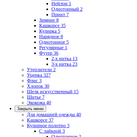
Нейлон
1
Однотонный
2
Принт
7
Зимние
8
Кашкорсе
35
Кулирка
5
Нарядное
8
Однотонное
5
Регулярные
1
Футер
36
2-х нитка
13
3-х нитка
23
Утеплители
2
Уценка
327
Флис
3
Хлопок
30
Шелк искусственный
15
Шитье
7
Экокожа
40
Закрыть меню
Для домашней одежды
40
Кашкорсе
37
Кулирное полотно
3
С лайкрой
3
Однотонное
2