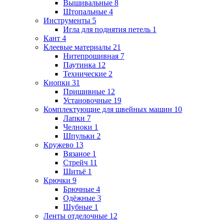
Вышивальные
8
Штопальные
4
Инструменты
5
Игла для поднятия петель
1
Кант
4
Клеевые материалы
21
Нитепрошивная
7
Паутинка
12
Технические
2
Кнопки
31
Пришивные
12
Установочные
19
Комплектующие для швейных машин
10
Лапки
7
Челноки
1
Шпульки
2
Кружево
13
Вязаное
1
Стрейч
11
Шитьё
1
Крючки
9
Брючные
4
Одёжные
3
Шубные
1
Ленты отделочные
12