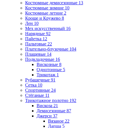
Костюмные демисезонные
13
Костюмные зимние
10
Костюмные летние
2
Кроше и Кружево
8
Лен
10
Мех искусственный
16
Нарядные
92
Пайетка
12
Пальтовые
22
Плательно-блузочные
104
Плащевые
14
Подкладочные
16
Вискозные
8
Однотонные
5
Трикотаж
1
Рубашечные
91
Сетка
10
Спортивные
24
Стёганые
11
Трикотажное полотно
192
Вискоза
21
Демисезонные
87
Джерси
37
Вязаное
22
Лапша
5