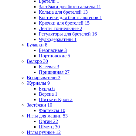
Бретели
1
Застёжки для бюстгальтера
11
Кольца для бретелей
13
Косточки для бюстгальтеров
1
Крючки для бретелей
15
Ленты тоннельные
2
Регуляторы для бретелей
16
Чулкодержатели
1
Булавки
8
Безопасные
3
Портновские
5
Велкро
30
Клеевая
3
Пришивная
27
Вспарыватели
2
Журналы
9
Бурда
6
Верена
1
Шитье и Крой
2
Застёжки
10
Фастексы
10
Иглы для машин
53
Орган
22
Шметц
30
Иглы ручные
12