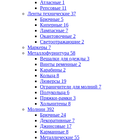
Атласные
1
Репсовые
11
Ленты технические
37
Брючные
5
Киперные
16
Лампасные
7
Окантовочные
2
Светоотражающие
2
Маркеры
7
Металлофурнитура
58
Вешалки для одежды
3
Винты ременные
2
Карабины
2
Кольца
8
Люверсы
19
Ограничители для молний
7
Полукольца
6
Пряжки-рамки
3
Хольнитены
8
Молнии
392
Брючные
24
Декоративные
7
Джинсовые
17
Карманные
8
Металлические
55