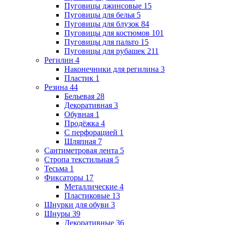
Пуговицы джинсовые
15
Пуговицы для белья
5
Пуговицы для блузок
84
Пуговицы для костюмов
101
Пуговицы для пальто
15
Пуговицы для рубашек
211
Регилин
4
Наконечники для регилина
3
Пластик
1
Резина
44
Бельевая
28
Декоративная
3
Обувная
1
Продёжка
4
С перфорацией
1
Шляпная
7
Сантиметровая лента
5
Стропа текстильная
5
Тесьма
1
Фиксаторы
17
Металлические
4
Пластиковые
13
Шнурки для обуви
3
Шнуры
39
Декоративные
36