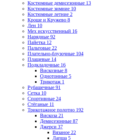
Костюмные демисезонные
13
Костюмные зимние
10
Костюмные летние
2
Кроше и Кружево
8
Лен
10
Мех искусственный
16
Нарядные
92
Пайетка
12
Пальтовые
22
Плательно-блузочные
104
Плащевые
14
Подкладочные
16
Вискозные
8
Однотонные
5
Трикотаж
1
Рубашечные
91
Сетка
10
Спортивные
24
Стёганые
11
Трикотажное полотно
192
Вискоза
21
Демисезонные
87
Джерси
37
Вязаное
22
Лапша
5