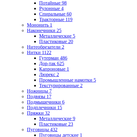
Потайные
98
Рулонные
4
Спиральные
60
Тракторные
119
Мононить
1
Наконечники
25
Металлические
5
Пластиковые
20
Нитеобрезатели
2
Нитки
1122
Гутерман
486
Дор-так
625
Капроновые
1
Люрекс
2
Промышленные намотки
5
Текстурированные
2
Ножницы
7
Подвязы
17
Подмышечники
6
Подплечники
15
Пряжки
32
Металлические
9
Пластиковые
23
Пуговицы
432
Пуговицы детские
1