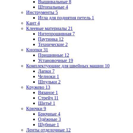
Вышивальные
8
Штопальные
4
Инструменты
5
Игла для поднятия петель
1
Кант
4
Клеевые материалы
21
Нитепрошивная
7
Паутинка
12
Технические
2
Кнопки
31
Пришивные
12
Установочные
19
Комплектующие для швейных машин
10
Лапки
7
Челноки
1
Шпульки
2
Кружево
13
Вязаное
1
Стрейч
11
Шитьё
1
Крючки
9
Брючные
4
Одёжные
3
Шубные
1
Ленты отделочные
12