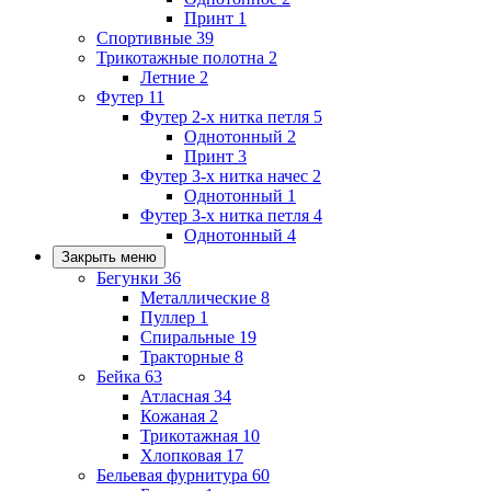
Принт
1
Спортивные
39
Трикотажные полотна
2
Летние
2
Футер
11
Футер 2-х нитка петля
5
Однотонный
2
Принт
3
Футер 3-х нитка начес
2
Однотонный
1
Футер 3-х нитка петля
4
Однотонный
4
Закрыть меню
Бегунки
36
Металлические
8
Пуллер
1
Спиральные
19
Тракторные
8
Бейка
63
Атласная
34
Кожаная
2
Трикотажная
10
Хлопковая
17
Бельевая фурнитура
60