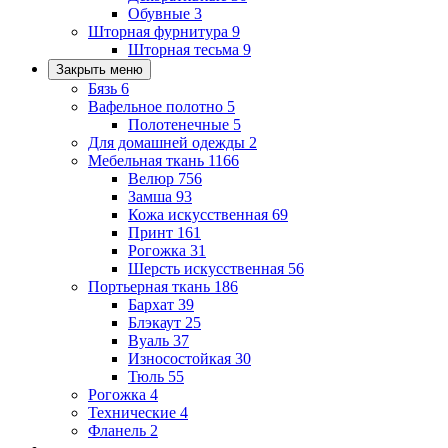
Обувные
3
Шторная фурнитура
9
Шторная тесьма
9
Закрыть меню
Бязь
6
Вафельное полотно
5
Полотенечные
5
Для домашней одежды
2
Мебельная ткань
1166
Велюр
756
Замша
93
Кожа искусственная
69
Принт
161
Рогожка
31
Шерсть искусственная
56
Портьерная ткань
186
Бархат
39
Блэкаут
25
Вуаль
37
Износостойкая
30
Тюль
55
Рогожка
4
Технические
4
Фланель
2