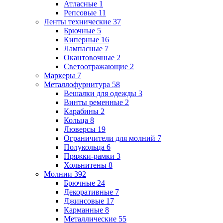
Атласные
1
Репсовые
11
Ленты технические
37
Брючные
5
Киперные
16
Лампасные
7
Окантовочные
2
Светоотражающие
2
Маркеры
7
Металлофурнитура
58
Вешалки для одежды
3
Винты ременные
2
Карабины
2
Кольца
8
Люверсы
19
Ограничители для молний
7
Полукольца
6
Пряжки-рамки
3
Хольнитены
8
Молнии
392
Брючные
24
Декоративные
7
Джинсовые
17
Карманные
8
Металлические
55