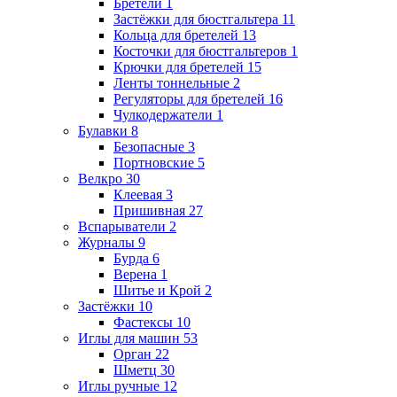
Бретели
1
Застёжки для бюстгальтера
11
Кольца для бретелей
13
Косточки для бюстгальтеров
1
Крючки для бретелей
15
Ленты тоннельные
2
Регуляторы для бретелей
16
Чулкодержатели
1
Булавки
8
Безопасные
3
Портновские
5
Велкро
30
Клеевая
3
Пришивная
27
Вспарыватели
2
Журналы
9
Бурда
6
Верена
1
Шитье и Крой
2
Застёжки
10
Фастексы
10
Иглы для машин
53
Орган
22
Шметц
30
Иглы ручные
12