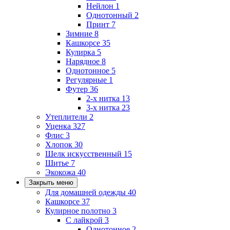
Нейлон
1
Однотонный
2
Принт
7
Зимние
8
Кашкорсе
35
Кулирка
5
Нарядное
8
Однотонное
5
Регулярные
1
Футер
36
2-х нитка
13
3-х нитка
23
Утеплители
2
Уценка
327
Флис
3
Хлопок
30
Шелк искусственный
15
Шитье
7
Экокожа
40
Закрыть меню
Для домашней одежды
40
Кашкорсе
37
Кулирное полотно
3
С лайкрой
3
Однотонное
2