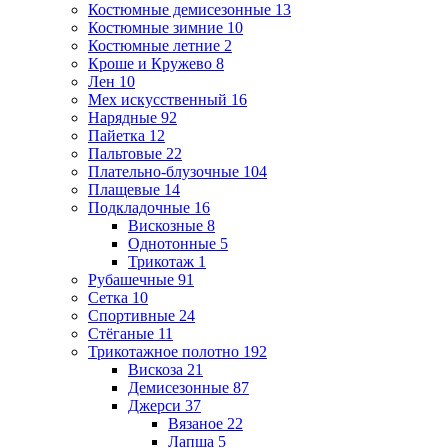
Костюмные демисезонные
13
Костюмные зимние
10
Костюмные летние
2
Кроше и Кружево
8
Лен
10
Мех искусственный
16
Нарядные
92
Пайетка
12
Пальтовые
22
Плательно-блузочные
104
Плащевые
14
Подкладочные
16
Вискозные
8
Однотонные
5
Трикотаж
1
Рубашечные
91
Сетка
10
Спортивные
24
Стёганые
11
Трикотажное полотно
192
Вискоза
21
Демисезонные
87
Джерси
37
Вязаное
22
Лапша
5