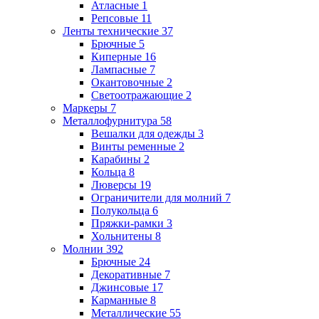
Атласные
1
Репсовые
11
Ленты технические
37
Брючные
5
Киперные
16
Лампасные
7
Окантовочные
2
Светоотражающие
2
Маркеры
7
Металлофурнитура
58
Вешалки для одежды
3
Винты ременные
2
Карабины
2
Кольца
8
Люверсы
19
Ограничители для молний
7
Полукольца
6
Пряжки-рамки
3
Хольнитены
8
Молнии
392
Брючные
24
Декоративные
7
Джинсовые
17
Карманные
8
Металлические
55