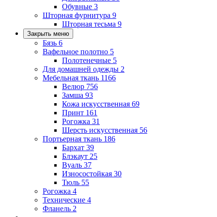
Обувные
3
Шторная фурнитура
9
Шторная тесьма
9
Закрыть меню
Бязь
6
Вафельное полотно
5
Полотенечные
5
Для домашней одежды
2
Мебельная ткань
1166
Велюр
756
Замша
93
Кожа искусственная
69
Принт
161
Рогожка
31
Шерсть искусственная
56
Портьерная ткань
186
Бархат
39
Блэкаут
25
Вуаль
37
Износостойкая
30
Тюль
55
Рогожка
4
Технические
4
Фланель
2