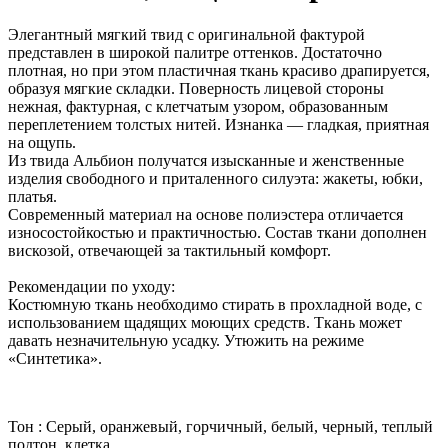
Элегантный мягкий твид с оригинальной фактурой
представлен в широкой палитре оттенков. Достаточно
плотная, но при этом пластичная ткань красиво драпируется,
образуя мягкие складки. Поверность лицевой стороны
нежная, фактурная, с клетчатым узором, образованным
переплетением толстых нитей. Изнанка — гладкая, приятная
на ощупь.
Из твида Альбион получатся изысканные и женственные
изделия свободного и приталенного силуэта: жакеты, юбки,
платья.
Современный материал на основе полиэстера отличается
износостойкостью и практичностью. Состав ткани дополнен
вискозой, отвечающей за тактильный комфорт.
Рекомендации по уходу:
Костюмную ткань необходимо стирать в прохладной воде, с
использованием щадящих моющих средств. Ткань может
давать незначительную усадку. Утюжить на режиме
«Синтетика».
Тон : Серый, оранжевый, горчичный, белый, черный, теплый
подтон, клетка