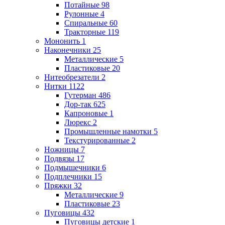
Потайные
98
Рулонные
4
Спиральные
60
Тракторные
119
Мононить
1
Наконечники
25
Металлические
5
Пластиковые
20
Нитеобрезатели
2
Нитки
1122
Гутерман
486
Дор-так
625
Капроновые
1
Люрекс
2
Промышленные намотки
5
Текстурированные
2
Ножницы
7
Подвязы
17
Подмышечники
6
Подплечники
15
Пряжки
32
Металлические
9
Пластиковые
23
Пуговицы
432
Пуговицы детские
1