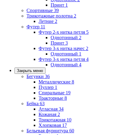
Принт
1
Спортивные
39
Трикотажные полотна
2
Летние
2
Футер
11
Футер 2-х нитка петля
5
Однотонный
2
Принт
3
Футер 3-х нитка начес
2
Однотонный
1
Футер 3-х нитка петля
4
Однотонный
4
Закрыть меню
Бегунки
36
Металлические
8
Пуллер
1
Спиральные
19
Тракторные
8
Бейка
63
Атласная
34
Кожаная
2
Трикотажная
10
Хлопковая
17
Бельевая фурнитура
60