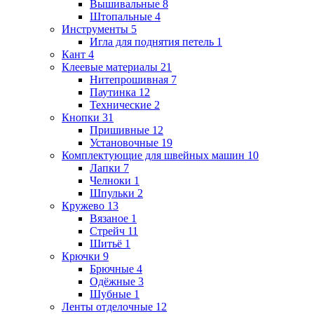
Вышивальные
8
Штопальные
4
Инструменты
5
Игла для поднятия петель
1
Кант
4
Клеевые материалы
21
Нитепрошивная
7
Паутинка
12
Технические
2
Кнопки
31
Пришивные
12
Установочные
19
Комплектующие для швейных машин
10
Лапки
7
Челноки
1
Шпульки
2
Кружево
13
Вязаное
1
Стрейч
11
Шитьё
1
Крючки
9
Брючные
4
Одёжные
3
Шубные
1
Ленты отделочные
12