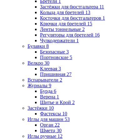
Бретели
1
Застёжки для бюстгальтера
11
Кольца для бретелей
13
Косточки для бюстгальтеров
1
Крючки для бретелей
15
Ленты тоннельные
2
Регуляторы для бретелей
16
Чулкодержатели
1
Булавки
8
Безопасные
3
Портновские
5
Велкро
30
Клеевая
3
Пришивная
27
Вспарыватели
2
Журналы
9
Бурда
6
Верена
1
Шитье и Крой
2
Застёжки
10
Фастексы
10
Иглы для машин
53
Орган
22
Шметц
30
Иглы ручные
12