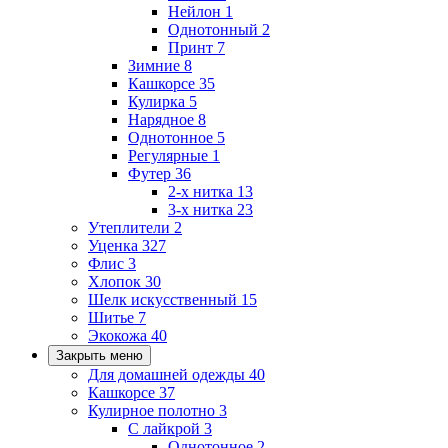
Нейлон
1
Однотонный
2
Принт
7
Зимние
8
Кашкорсе
35
Кулирка
5
Нарядное
8
Однотонное
5
Регулярные
1
Футер
36
2-х нитка
13
3-х нитка
23
Утеплители
2
Уценка
327
Флис
3
Хлопок
30
Шелк искусственный
15
Шитье
7
Экокожа
40
Закрыть меню
Для домашней одежды
40
Кашкорсе
37
Кулирное полотно
3
С лайкрой
3
Однотонное
2