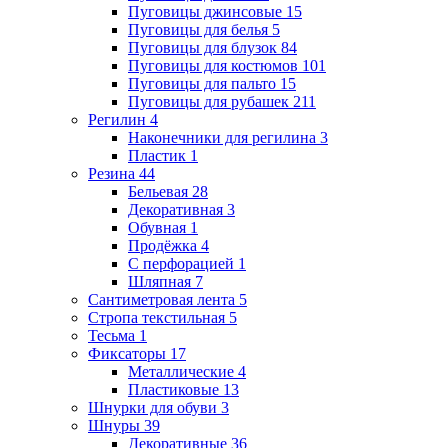
Пуговицы джинсовые
15
Пуговицы для белья
5
Пуговицы для блузок
84
Пуговицы для костюмов
101
Пуговицы для пальто
15
Пуговицы для рубашек
211
Регилин
4
Наконечники для регилина
3
Пластик
1
Резина
44
Бельевая
28
Декоративная
3
Обувная
1
Продёжка
4
С перфорацией
1
Шляпная
7
Сантиметровая лента
5
Стропа текстильная
5
Тесьма
1
Фиксаторы
17
Металлические
4
Пластиковые
13
Шнурки для обуви
3
Шнуры
39
Декоративные
36