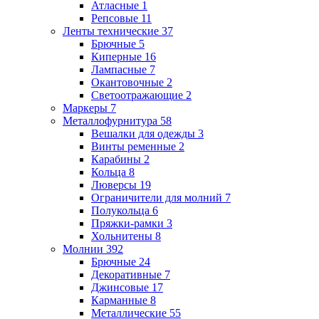
Атласные
1
Репсовые
11
Ленты технические
37
Брючные
5
Киперные
16
Лампасные
7
Окантовочные
2
Светоотражающие
2
Маркеры
7
Металлофурнитура
58
Вешалки для одежды
3
Винты ременные
2
Карабины
2
Кольца
8
Люверсы
19
Ограничители для молний
7
Полукольца
6
Пряжки-рамки
3
Хольнитены
8
Молнии
392
Брючные
24
Декоративные
7
Джинсовые
17
Карманные
8
Металлические
55