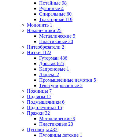
Потайные
98
Рулонные
4
Спиральные
60
Тракторные
119
Мононить
1
Наконечники
25
Металлические
5
Пластиковые
20
Нитеобрезатели
2
Нитки
1122
Гутерман
486
Дор-так
625
Капроновые
1
Люрекс
2
Промышленные намотки
5
Текстурированные
2
Ножницы
7
Подвязы
17
Подмышечники
6
Подплечники
15
Пряжки
32
Металлические
9
Пластиковые
23
Пуговицы
432
Пуговицы детские
1