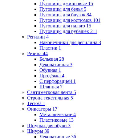
Пуговицы джинсовые
15
Пуговицы для белья
5
Пуговицы для блузок
84
Пуговицы для костюмов
101
Пуговицы для пальто
15
Пуговицы для рубашек
211
Регилин
4
Наконечники для регилина
3
Пластик
1
Резина
44
Бельевая
28
Декоративная
3
Обувная
1
Продёжка
4
С перфорацией
1
Шляпная
7
Сантиметровая лента
5
Стропа текстильная
5
Тесьма
1
Фиксаторы
17
Металлические
4
Пластиковые
13
Шнурки для обуви
3
Шнуры
39
Декоративные
36