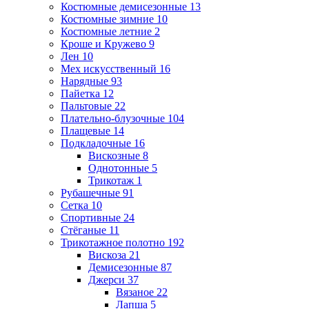
Костюмные демисезонные
13
Костюмные зимние
10
Костюмные летние
2
Кроше и Кружево
9
Лен
10
Мех искусственный
16
Нарядные
93
Пайетка
12
Пальтовые
22
Плательно-блузочные
104
Плащевые
14
Подкладочные
16
Вискозные
8
Однотонные
5
Трикотаж
1
Рубашечные
91
Сетка
10
Спортивные
24
Стёганые
11
Трикотажное полотно
192
Вискоза
21
Демисезонные
87
Джерси
37
Вязаное
22
Лапша
5