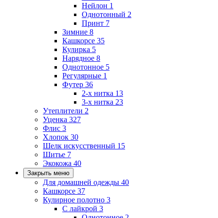
Нейлон
1
Однотонный
2
Принт
7
Зимние
8
Кашкорсе
35
Кулирка
5
Нарядное
8
Однотонное
5
Регулярные
1
Футер
36
2-х нитка
13
3-х нитка
23
Утеплители
2
Уценка
327
Флис
3
Хлопок
30
Шелк искусственный
15
Шитье
7
Экокожа
40
Закрыть меню
Для домашней одежды
40
Кашкорсе
37
Кулирное полотно
3
С лайкрой
3
Однотонное
2