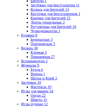
Бретели
1
Застёжки для бюстгальтера
11
Кольца для бретелей
13
Косточки для бюстгальтеров
1
Крючки для бретелей
15
Ленты тоннельные
2
Регуляторы для бретелей
16
Чулкодержатели
1
Булавки
8
Безопасные
3
Портновские
5
Велкро
30
Клеевая
3
Пришивная
27
Вспарыватели
2
Журналы
9
Бурда
6
Верена
1
Шитье и Крой
2
Застёжки
10
Фастексы
10
Иглы для машин
54
Орган
22
Шметц
31
Иглы ручные
12