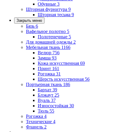
Обувные
3
Шторная фурнитура
9
Шторная тесьма
9
Закрыть меню
Бязь
6
Вафельное полотно
5
Полотенечные
5
Для домашней одежды
2
Мебельная ткань
1166
Велюр
756
Замша
93
Кожа искусственная
69
Принт
161
Рогожка
31
Шерсть искусственная
56
Портьерная ткань
186
Бархат
39
Блэкаут
25
Вуаль
37
Износостойкая
30
Тюль
55
Рогожка
4
Технические
4
Фланель
2