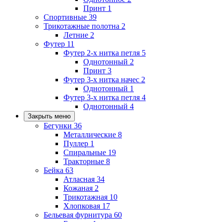
Принт
1
Спортивные
39
Трикотажные полотна
2
Летние
2
Футер
11
Футер 2-х нитка петля
5
Однотонный
2
Принт
3
Футер 3-х нитка начес
2
Однотонный
1
Футер 3-х нитка петля
4
Однотонный
4
Закрыть меню
Бегунки
36
Металлические
8
Пуллер
1
Спиральные
19
Тракторные
8
Бейка
63
Атласная
34
Кожаная
2
Трикотажная
10
Хлопковая
17
Бельевая фурнитура
60