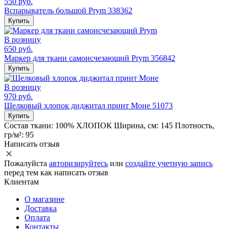
550 руб.
Вспарыватель большой Prym 338362
Купить
В розницу
650 руб.
Маркер для ткани самоисчезающий Prym 356842
Купить
В розницу
970 руб.
Шелковый хлопок диджитал принт Моне 51073
Купить
Состав ткани:
100% ХЛОПОК
Ширина, см:
145
Плотность,
гр/м²:
95
Написать отзыв
Пожалуйста
авторизируйтесь
или
создайте учетную запись
перед тем как написать отзыв
Клиентам
О магазине
Доставка
Оплата
Контакты