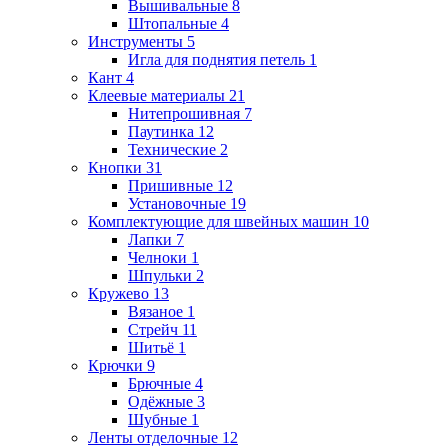
Вышивальные
8
Штопальные
4
Инструменты
5
Игла для поднятия петель
1
Кант
4
Клеевые материалы
21
Нитепрошивная
7
Паутинка
12
Технические
2
Кнопки
31
Пришивные
12
Установочные
19
Комплектующие для швейных машин
10
Лапки
7
Челноки
1
Шпульки
2
Кружево
13
Вязаное
1
Стрейч
11
Шитьё
1
Крючки
9
Брючные
4
Одёжные
3
Шубные
1
Ленты отделочные
12