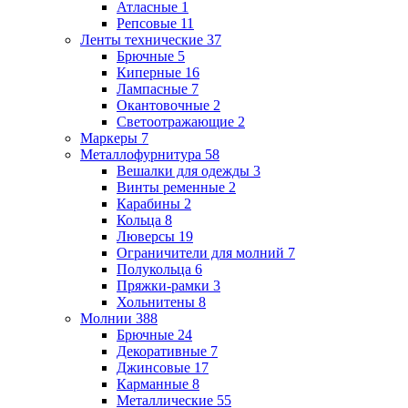
Атласные
1
Репсовые
11
Ленты технические
37
Брючные
5
Киперные
16
Лампасные
7
Окантовочные
2
Светоотражающие
2
Маркеры
7
Металлофурнитура
58
Вешалки для одежды
3
Винты ременные
2
Карабины
2
Кольца
8
Люверсы
19
Ограничители для молний
7
Полукольца
6
Пряжки-рамки
3
Хольнитены
8
Молнии
388
Брючные
24
Декоративные
7
Джинсовые
17
Карманные
8
Металлические
55