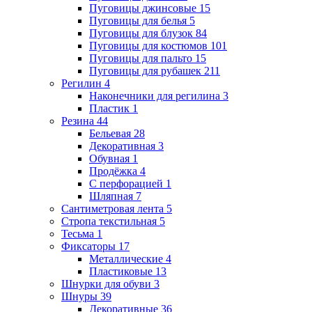
Пуговицы джинсовые
15
Пуговицы для белья
5
Пуговицы для блузок
84
Пуговицы для костюмов
101
Пуговицы для пальто
15
Пуговицы для рубашек
211
Регилин
4
Наконечники для регилина
3
Пластик
1
Резина
44
Бельевая
28
Декоративная
3
Обувная
1
Продёжка
4
С перфорацией
1
Шляпная
7
Сантиметровая лента
5
Стропа текстильная
5
Тесьма
1
Фиксаторы
17
Металлические
4
Пластиковые
13
Шнурки для обуви
3
Шнуры
39
Декоративные
36