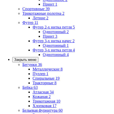
Принт
1
Спортивные
39
Трикотажные полотна
2
Летние
2
Футер
11
Футер 2-х нитка петля
5
Однотонный
2
Принт
3
Футер 3-х нитка начес
2
Однотонный
1
Футер 3-х нитка петля
4
Однотонный
4
Закрыть меню
Бегунки
36
Металлические
8
Пуллер
1
Спиральные
19
Тракторные
8
Бейка
63
Атласная
34
Кожаная
2
Трикотажная
10
Хлопковая
17
Бельевая фурнитура
60