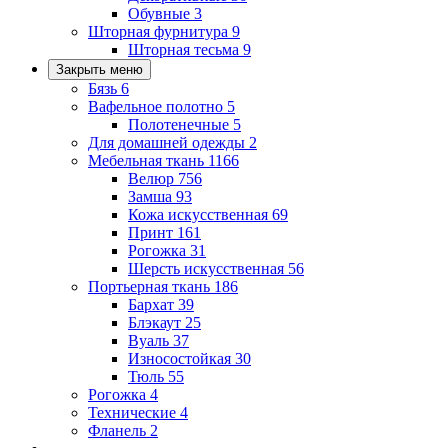
Обувные
3
Шторная фурнитура
9
Шторная тесьма
9
Закрыть меню
Бязь
6
Вафельное полотно
5
Полотенечные
5
Для домашней одежды
2
Мебельная ткань
1166
Велюр
756
Замша
93
Кожа искусственная
69
Принт
161
Рогожка
31
Шерсть искусственная
56
Портьерная ткань
186
Бархат
39
Блэкаут
25
Вуаль
37
Износостойкая
30
Тюль
55
Рогожка
4
Технические
4
Фланель
2