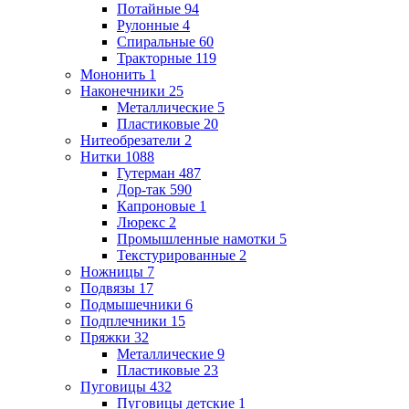
Потайные
94
Рулонные
4
Спиральные
60
Тракторные
119
Мононить
1
Наконечники
25
Металлические
5
Пластиковые
20
Нитеобрезатели
2
Нитки
1088
Гутерман
487
Дор-так
590
Капроновые
1
Люрекс
2
Промышленные намотки
5
Текстурированные
2
Ножницы
7
Подвязы
17
Подмышечники
6
Подплечники
15
Пряжки
32
Металлические
9
Пластиковые
23
Пуговицы
432
Пуговицы детские
1