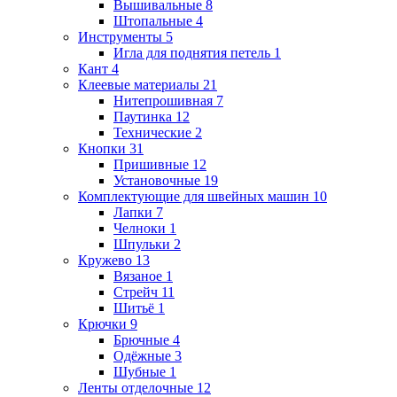
Вышивальные
8
Штопальные
4
Инструменты
5
Игла для поднятия петель
1
Кант
4
Клеевые материалы
21
Нитепрошивная
7
Паутинка
12
Технические
2
Кнопки
31
Пришивные
12
Установочные
19
Комплектующие для швейных машин
10
Лапки
7
Челноки
1
Шпульки
2
Кружево
13
Вязаное
1
Стрейч
11
Шитьё
1
Крючки
9
Брючные
4
Одёжные
3
Шубные
1
Ленты отделочные
12