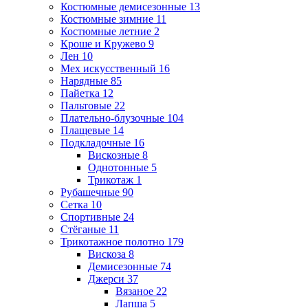
Костюмные демисезонные
13
Костюмные зимние
11
Костюмные летние
2
Кроше и Кружево
9
Лен
10
Мех искусственный
16
Нарядные
85
Пайетка
12
Пальтовые
22
Плательно-блузочные
104
Плащевые
14
Подкладочные
16
Вискозные
8
Однотонные
5
Трикотаж
1
Рубашечные
90
Сетка
10
Спортивные
24
Стёганые
11
Трикотажное полотно
179
Вискоза
8
Демисезонные
74
Джерси
37
Вязаное
22
Лапша
5