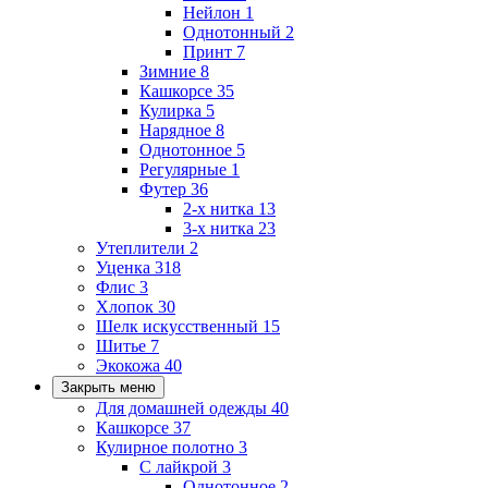
Нейлон
1
Однотонный
2
Принт
7
Зимние
8
Кашкорсе
35
Кулирка
5
Нарядное
8
Однотонное
5
Регулярные
1
Футер
36
2-х нитка
13
3-х нитка
23
Утеплители
2
Уценка
318
Флис
3
Хлопок
30
Шелк искусственный
15
Шитье
7
Экокожа
40
Закрыть меню
Для домашней одежды
40
Кашкорсе
37
Кулирное полотно
3
С лайкрой
3
Однотонное
2