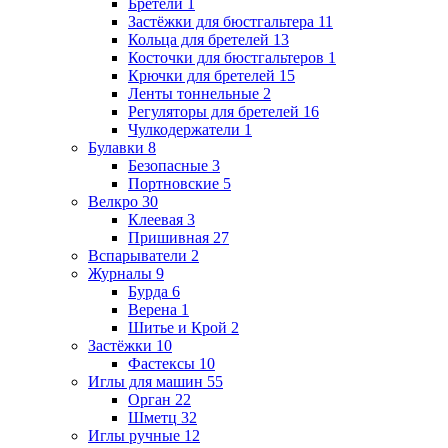
Бретели
1
Застёжки для бюстгальтера
11
Кольца для бретелей
13
Косточки для бюстгальтеров
1
Крючки для бретелей
15
Ленты тоннельные
2
Регуляторы для бретелей
16
Чулкодержатели
1
Булавки
8
Безопасные
3
Портновские
5
Велкро
30
Клеевая
3
Пришивная
27
Вспарыватели
2
Журналы
9
Бурда
6
Верена
1
Шитье и Крой
2
Застёжки
10
Фастексы
10
Иглы для машин
55
Орган
22
Шметц
32
Иглы ручные
12