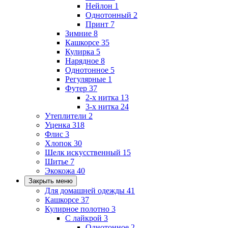
Нейлон
1
Однотонный
2
Принт
7
Зимние
8
Кашкорсе
35
Кулирка
5
Нарядное
8
Однотонное
5
Регулярные
1
Футер
37
2-х нитка
13
3-х нитка
24
Утеплители
2
Уценка
318
Флис
3
Хлопок
30
Шелк искусственный
15
Шитье
7
Экокожа
40
Закрыть меню
Для домашней одежды
41
Кашкорсе
37
Кулирное полотно
3
С лайкрой
3
Однотонное
2