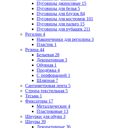
Пуговицы джинсовые
15
Пуговицы для белья
5
Пуговицы для блузок
84
Пуговицы для костюмов
101
Пуговицы для пальто
15
Пуговицы для рубашек
211
Регилин
4
Наконечники для регилина
3
Пластик
1
Резина
44
Бельевая
28
Декоративная
3
Обувная
1
Продёжка
4
С перфорацией
1
Шляпная
7
Сантиметровая лента
5
Стропа текстильная
5
Тесьма
1
Фиксаторы
17
Металлические
4
Пластиковые
13
Шнурки для обуви
3
Шнуры
39
Декоративные
36