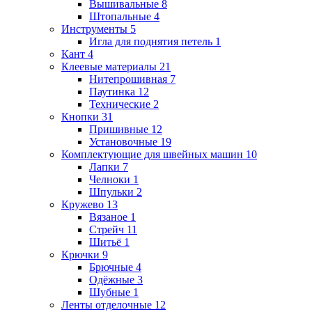
Вышивальные
8
Штопальные
4
Инструменты
5
Игла для поднятия петель
1
Кант
4
Клеевые материалы
21
Нитепрошивная
7
Паутинка
12
Технические
2
Кнопки
31
Пришивные
12
Установочные
19
Комплектующие для швейных машин
10
Лапки
7
Челноки
1
Шпульки
2
Кружево
13
Вязаное
1
Стрейч
11
Шитьё
1
Крючки
9
Брючные
4
Одёжные
3
Шубные
1
Ленты отделочные
12