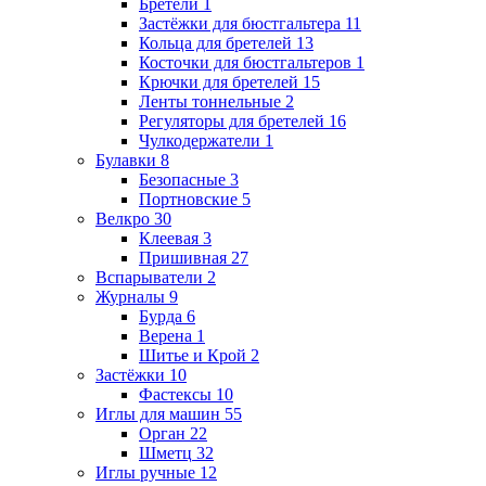
Бретели
1
Застёжки для бюстгальтера
11
Кольца для бретелей
13
Косточки для бюстгальтеров
1
Крючки для бретелей
15
Ленты тоннельные
2
Регуляторы для бретелей
16
Чулкодержатели
1
Булавки
8
Безопасные
3
Портновские
5
Велкро
30
Клеевая
3
Пришивная
27
Вспарыватели
2
Журналы
9
Бурда
6
Верена
1
Шитье и Крой
2
Застёжки
10
Фастексы
10
Иглы для машин
55
Орган
22
Шметц
32
Иглы ручные
12