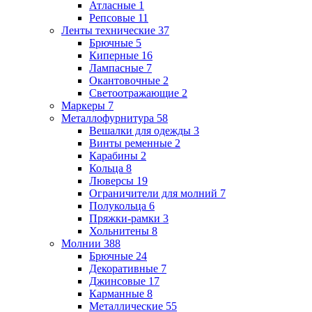
Атласные
1
Репсовые
11
Ленты технические
37
Брючные
5
Киперные
16
Лампасные
7
Окантовочные
2
Светоотражающие
2
Маркеры
7
Металлофурнитура
58
Вешалки для одежды
3
Винты ременные
2
Карабины
2
Кольца
8
Люверсы
19
Ограничители для молний
7
Полукольца
6
Пряжки-рамки
3
Хольнитены
8
Молнии
388
Брючные
24
Декоративные
7
Джинсовые
17
Карманные
8
Металлические
55