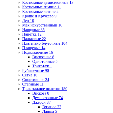
Костюмные демисезонные
13
Костюмные зимние
11
Костюмные летние
2
Кроше и Кружево
9
Лен
10
Мех искусственный
16
Нарядные
85
Пайетка
12
Пальтовые
22
Плательно-блузочные
104
Плащевые
14
Подкладочные
16
Вискозные
8
Однотонные
5
Трикотаж
1
Рубашечные
90
Сетка
10
Спортивные
24
Стёганые
11
Трикотажное полотно
180
Вискоза
8
Демисезонные
74
Джерси
37
Вязаное
22
Лапша
5