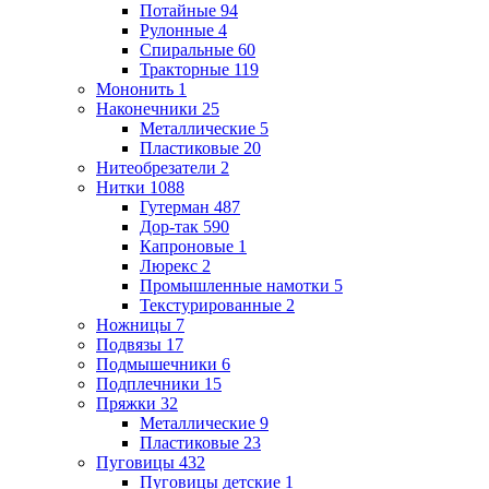
Потайные
94
Рулонные
4
Спиральные
60
Тракторные
119
Мононить
1
Наконечники
25
Металлические
5
Пластиковые
20
Нитеобрезатели
2
Нитки
1088
Гутерман
487
Дор-так
590
Капроновые
1
Люрекс
2
Промышленные намотки
5
Текстурированные
2
Ножницы
7
Подвязы
17
Подмышечники
6
Подплечники
15
Пряжки
32
Металлические
9
Пластиковые
23
Пуговицы
432
Пуговицы детские
1