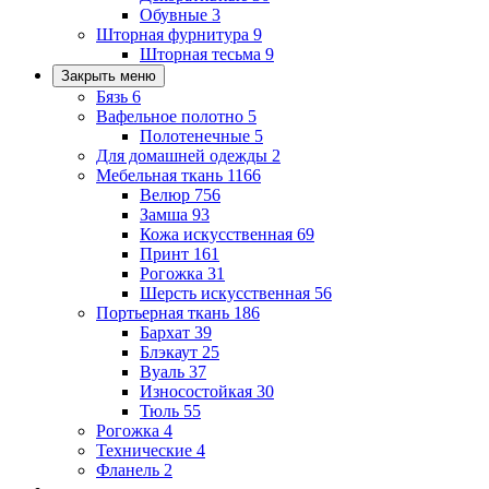
Обувные
3
Шторная фурнитура
9
Шторная тесьма
9
Закрыть меню
Бязь
6
Вафельное полотно
5
Полотенечные
5
Для домашней одежды
2
Мебельная ткань
1166
Велюр
756
Замша
93
Кожа искусственная
69
Принт
161
Рогожка
31
Шерсть искусственная
56
Портьерная ткань
186
Бархат
39
Блэкаут
25
Вуаль
37
Износостойкая
30
Тюль
55
Рогожка
4
Технические
4
Фланель
2