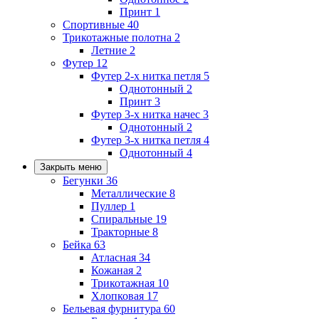
Принт
1
Спортивные
40
Трикотажные полотна
2
Летние
2
Футер
12
Футер 2-х нитка петля
5
Однотонный
2
Принт
3
Футер 3-х нитка начес
3
Однотонный
2
Футер 3-х нитка петля
4
Однотонный
4
Закрыть меню
Бегунки
36
Металлические
8
Пуллер
1
Спиральные
19
Тракторные
8
Бейка
63
Атласная
34
Кожаная
2
Трикотажная
10
Хлопковая
17
Бельевая фурнитура
60