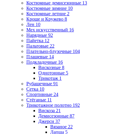
Костюмные демисезонные
13
Костюмные зимние
10
Костюмные летние
2
Кроше и Кружево
8
Лен
10
Мех искусственный
16
Нарядные
92
Пайетка
12
Пальтовые
22
Плательно-блузочные
104
Плащевые
14
Подкладочные
16
Вискозные
8
Однотонные
5
Трикотаж
1
Рубашечные
91
Сетка
10
Спортивные
24
Стёганые
11
Трикотажное полотно
192
Вискоза
21
Демисезонные
87
Джерси
37
Вязаное
22
Лапша
5