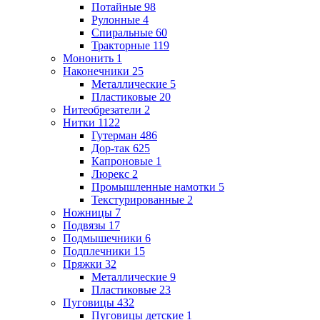
Потайные
98
Рулонные
4
Спиральные
60
Тракторные
119
Мононить
1
Наконечники
25
Металлические
5
Пластиковые
20
Нитеобрезатели
2
Нитки
1122
Гутерман
486
Дор-так
625
Капроновые
1
Люрекс
2
Промышленные намотки
5
Текстурированные
2
Ножницы
7
Подвязы
17
Подмышечники
6
Подплечники
15
Пряжки
32
Металлические
9
Пластиковые
23
Пуговицы
432
Пуговицы детские
1