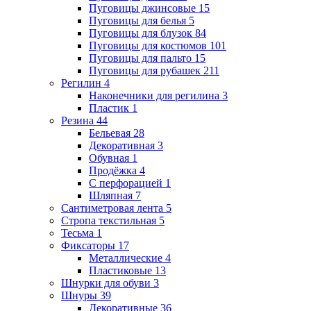
Пуговицы джинсовые
15
Пуговицы для белья
5
Пуговицы для блузок
84
Пуговицы для костюмов
101
Пуговицы для пальто
15
Пуговицы для рубашек
211
Регилин
4
Наконечники для регилина
3
Пластик
1
Резина
44
Бельевая
28
Декоративная
3
Обувная
1
Продёжка
4
С перфорацией
1
Шляпная
7
Сантиметровая лента
5
Стропа текстильная
5
Тесьма
1
Фиксаторы
17
Металлические
4
Пластиковые
13
Шнурки для обуви
3
Шнуры
39
Декоративные
36