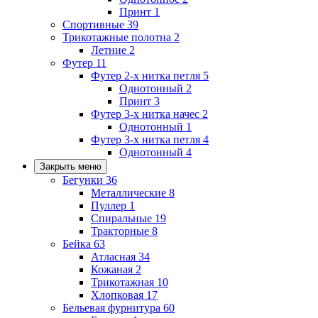
Принт
1
Спортивные
39
Трикотажные полотна
2
Летние
2
Футер
11
Футер 2-х нитка петля
5
Однотонный
2
Принт
3
Футер 3-х нитка начес
2
Однотонный
1
Футер 3-х нитка петля
4
Однотонный
4
Закрыть меню
Бегунки
36
Металлические
8
Пуллер
1
Спиральные
19
Тракторные
8
Бейка
63
Атласная
34
Кожаная
2
Трикотажная
10
Хлопковая
17
Бельевая фурнитура
60