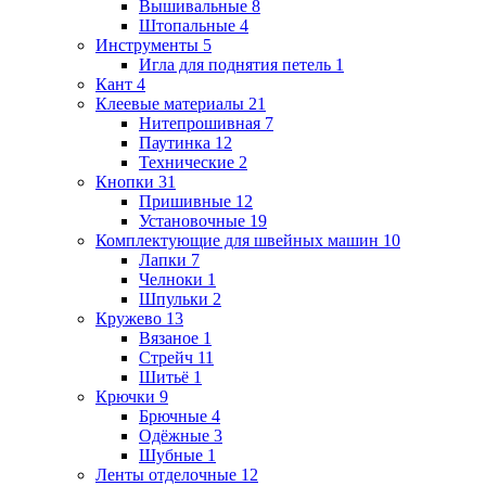
Вышивальные
8
Штопальные
4
Инструменты
5
Игла для поднятия петель
1
Кант
4
Клеевые материалы
21
Нитепрошивная
7
Паутинка
12
Технические
2
Кнопки
31
Пришивные
12
Установочные
19
Комплектующие для швейных машин
10
Лапки
7
Челноки
1
Шпульки
2
Кружево
13
Вязаное
1
Стрейч
11
Шитьё
1
Крючки
9
Брючные
4
Одёжные
3
Шубные
1
Ленты отделочные
12