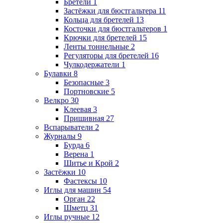
Бретели
1
Застёжки для бюстгальтера
11
Кольца для бретелей
13
Косточки для бюстгальтеров
1
Крючки для бретелей
15
Ленты тоннельные
2
Регуляторы для бретелей
16
Чулкодержатели
1
Булавки
8
Безопасные
3
Портновские
5
Велкро
30
Клеевая
3
Пришивная
27
Вспарыватели
2
Журналы
9
Бурда
6
Верена
1
Шитье и Крой
2
Застёжки
10
Фастексы
10
Иглы для машин
54
Орган
22
Шметц
31
Иглы ручные
12