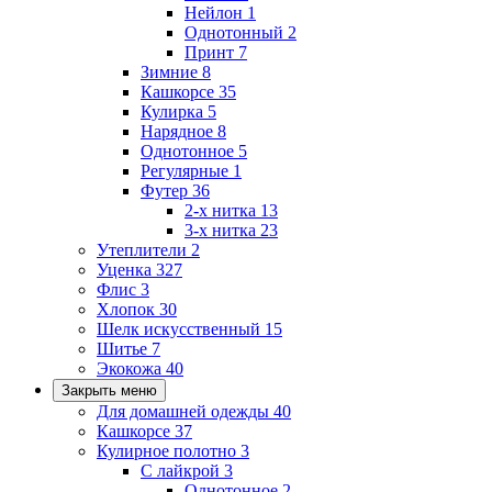
Нейлон
1
Однотонный
2
Принт
7
Зимние
8
Кашкорсе
35
Кулирка
5
Нарядное
8
Однотонное
5
Регулярные
1
Футер
36
2-х нитка
13
3-х нитка
23
Утеплители
2
Уценка
327
Флис
3
Хлопок
30
Шелк искусственный
15
Шитье
7
Экокожа
40
Закрыть меню
Для домашней одежды
40
Кашкорсе
37
Кулирное полотно
3
С лайкрой
3
Однотонное
2