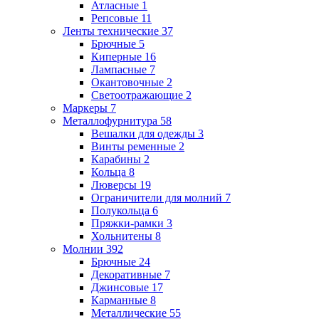
Атласные
1
Репсовые
11
Ленты технические
37
Брючные
5
Киперные
16
Лампасные
7
Окантовочные
2
Светоотражающие
2
Маркеры
7
Металлофурнитура
58
Вешалки для одежды
3
Винты ременные
2
Карабины
2
Кольца
8
Люверсы
19
Ограничители для молний
7
Полукольца
6
Пряжки-рамки
3
Хольнитены
8
Молнии
392
Брючные
24
Декоративные
7
Джинсовые
17
Карманные
8
Металлические
55