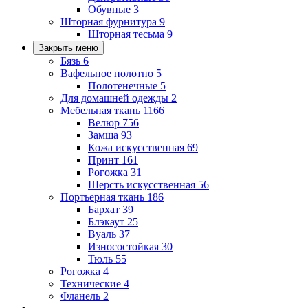
Обувные
3
Шторная фурнитура
9
Шторная тесьма
9
Закрыть меню
Бязь
6
Вафельное полотно
5
Полотенечные
5
Для домашней одежды
2
Мебельная ткань
1166
Велюр
756
Замша
93
Кожа искусственная
69
Принт
161
Рогожка
31
Шерсть искусственная
56
Портьерная ткань
186
Бархат
39
Блэкаут
25
Вуаль
37
Износостойкая
30
Тюль
55
Рогожка
4
Технические
4
Фланель
2