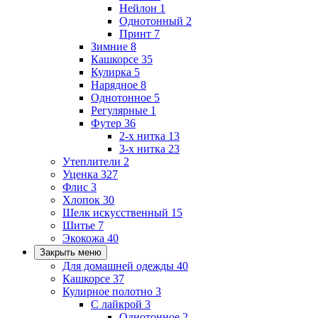
Нейлон
1
Однотонный
2
Принт
7
Зимние
8
Кашкорсе
35
Кулирка
5
Нарядное
8
Однотонное
5
Регулярные
1
Футер
36
2-х нитка
13
3-х нитка
23
Утеплители
2
Уценка
327
Флис
3
Хлопок
30
Шелк искусственный
15
Шитье
7
Экокожа
40
Закрыть меню
Для домашней одежды
40
Кашкорсе
37
Кулирное полотно
3
С лайкрой
3
Однотонное
2