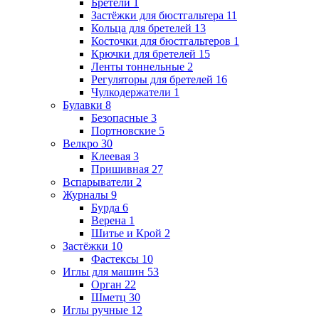
Бретели
1
Застёжки для бюстгальтера
11
Кольца для бретелей
13
Косточки для бюстгальтеров
1
Крючки для бретелей
15
Ленты тоннельные
2
Регуляторы для бретелей
16
Чулкодержатели
1
Булавки
8
Безопасные
3
Портновские
5
Велкро
30
Клеевая
3
Пришивная
27
Вспарыватели
2
Журналы
9
Бурда
6
Верена
1
Шитье и Крой
2
Застёжки
10
Фастексы
10
Иглы для машин
53
Орган
22
Шметц
30
Иглы ручные
12