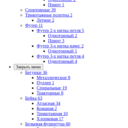
Принт
1
Спортивные
39
Трикотажные полотна
2
Летние
2
Футер
11
Футер 2-х нитка петля
5
Однотонный
2
Принт
3
Футер 3-х нитка начес
2
Однотонный
1
Футер 3-х нитка петля
4
Однотонный
4
Закрыть меню
Бегунки
36
Металлические
8
Пуллер
1
Спиральные
19
Тракторные
8
Бейка
63
Атласная
34
Кожаная
2
Трикотажная
10
Хлопковая
17
Бельевая фурнитура
60