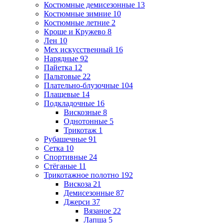
Костюмные демисезонные
13
Костюмные зимние
10
Костюмные летние
2
Кроше и Кружево
8
Лен
10
Мех искусственный
16
Нарядные
92
Пайетка
12
Пальтовые
22
Плательно-блузочные
104
Плащевые
14
Подкладочные
16
Вискозные
8
Однотонные
5
Трикотаж
1
Рубашечные
91
Сетка
10
Спортивные
24
Стёганые
11
Трикотажное полотно
192
Вискоза
21
Демисезонные
87
Джерси
37
Вязаное
22
Лапша
5