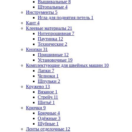
Вышивальные
8
Штопальные
4
Инструменты
5
Игла для поднятия петель
1
Кант
4
Клеевые материалы
21
Нитепрошивная
7
Паутинка
12
Технические
2
Кнопки
31
Пришивные
12
Установочные
19
Комплектующие для швейных машин
10
Лапки
7
Челноки
1
Шпульки
2
Кружево
13
Вязаное
1
Стрейч
11
Шитьё
1
Крючки
9
Брючные
4
Одёжные
3
Шубные
1
Ленты отделочные
12