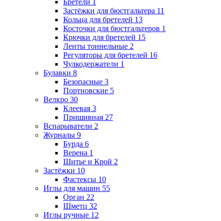
Бретели
1
Застёжки для бюстгальтера
11
Кольца для бретелей
13
Косточки для бюстгальтеров
1
Крючки для бретелей
15
Ленты тоннельные
2
Регуляторы для бретелей
16
Чулкодержатели
1
Булавки
8
Безопасные
3
Портновские
5
Велкро
30
Клеевая
3
Пришивная
27
Вспарыватели
2
Журналы
9
Бурда
6
Верена
1
Шитье и Крой
2
Застёжки
10
Фастексы
10
Иглы для машин
55
Орган
22
Шметц
32
Иглы ручные
12