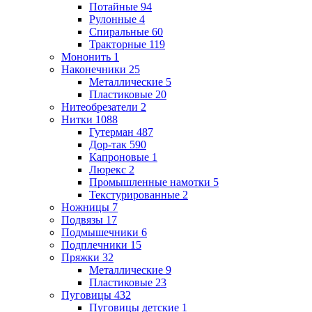
Потайные
94
Рулонные
4
Спиральные
60
Тракторные
119
Мононить
1
Наконечники
25
Металлические
5
Пластиковые
20
Нитеобрезатели
2
Нитки
1088
Гутерман
487
Дор-так
590
Капроновые
1
Люрекс
2
Промышленные намотки
5
Текстурированные
2
Ножницы
7
Подвязы
17
Подмышечники
6
Подплечники
15
Пряжки
32
Металлические
9
Пластиковые
23
Пуговицы
432
Пуговицы детские
1