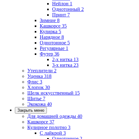
Нейлон
1
Однотонный
2
Принт
7
Зимние
8
Кашкорсе
35
Кулирка
5
Нарядное
8
Однотонное
5
Регулярные
1
Футер
36
2-х нитка
13
3-х нитка
23
Утеплители
2
Уценка
318
Флис
3
Хлопок
30
Шелк искусственный
15
Шитье
7
Экокожа
40
Закрыть меню
Для домашней одежды
40
Кашкорсе
37
Кулирное полотно
3
С лайкрой
3
Однотонное
2