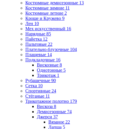
Костюмные демисезонные
13
Костюмные зимние
11
Костюмные летние
2
Кроше и Кружево
9
Лен
10
Мех искусственный
16
Нарядные
85
Пайетка
12
Пальтовые
22
Плательно-блузочные
104
Плащевые
14
Подкладочные
16
Вискозные
8
Однотонные
5
Трикотаж
1
Рубашечные
90
Сетка
10
Спортивные
24
Стёганые
11
Трикотажное полотно
179
Вискоза
8
Демисезонные
74
Джерси
37
Вязаное
22
Лапша
5