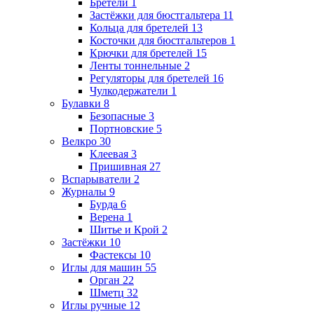
Бретели
1
Застёжки для бюстгальтера
11
Кольца для бретелей
13
Косточки для бюстгальтеров
1
Крючки для бретелей
15
Ленты тоннельные
2
Регуляторы для бретелей
16
Чулкодержатели
1
Булавки
8
Безопасные
3
Портновские
5
Велкро
30
Клеевая
3
Пришивная
27
Вспарыватели
2
Журналы
9
Бурда
6
Верена
1
Шитье и Крой
2
Застёжки
10
Фастексы
10
Иглы для машин
55
Орган
22
Шметц
32
Иглы ручные
12