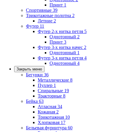
Принт
1
Спортивные
39
Трикотажные полотна
2
Летние
2
Футер
11
Футер 2-х нитка петля
5
Однотонный
2
Принт
3
Футер 3-х нитка начес
2
Однотонный
1
Футер 3-х нитка петля
4
Однотонный
4
Закрыть меню
Бегунки
36
Металлические
8
Пуллер
1
Спиральные
19
Тракторные
8
Бейка
63
Атласная
34
Кожаная
2
Трикотажная
10
Хлопковая
17
Бельевая фурнитура
60