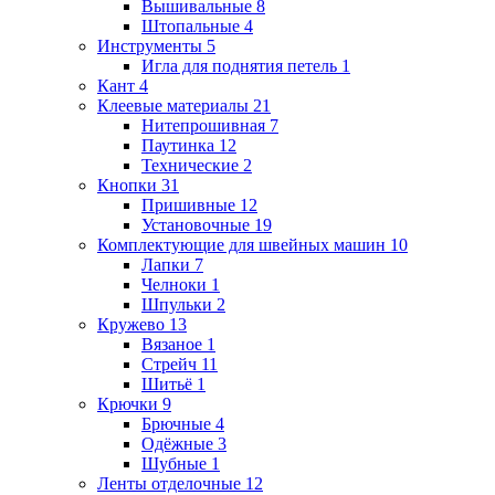
Вышивальные
8
Штопальные
4
Инструменты
5
Игла для поднятия петель
1
Кант
4
Клеевые материалы
21
Нитепрошивная
7
Паутинка
12
Технические
2
Кнопки
31
Пришивные
12
Установочные
19
Комплектующие для швейных машин
10
Лапки
7
Челноки
1
Шпульки
2
Кружево
13
Вязаное
1
Стрейч
11
Шитьё
1
Крючки
9
Брючные
4
Одёжные
3
Шубные
1
Ленты отделочные
12