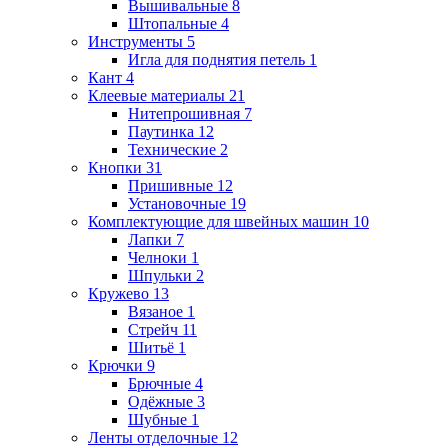
Вышивальные
8
Штопальные
4
Инструменты
5
Игла для поднятия петель
1
Кант
4
Клеевые материалы
21
Нитепрошивная
7
Паутинка
12
Технические
2
Кнопки
31
Пришивные
12
Установочные
19
Комплектующие для швейных машин
10
Лапки
7
Челноки
1
Шпульки
2
Кружево
13
Вязаное
1
Стрейч
11
Шитьё
1
Крючки
9
Брючные
4
Одёжные
3
Шубные
1
Ленты отделочные
12