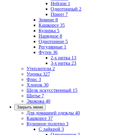
Нейлон
1
Однотонный
2
Принт
7
Зимние
8
Кашкорсе
35
Кулирка
5
Нарядное
8
Однотонное
5
Регулярные
1
Футер
36
2-х нитка
13
3-х нитка
23
Утеплители
2
Уценка
327
Флис
3
Хлопок
30
Шелк искусственный
15
Шитье
7
Экокожа
40
Закрыть меню
Для домашней одежды
40
Кашкорсе
37
Кулирное полотно
3
С лайкрой
3
Однотонное
2