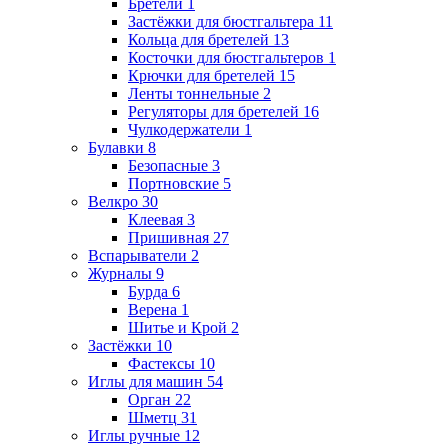
Бретели
1
Застёжки для бюстгальтера
11
Кольца для бретелей
13
Косточки для бюстгальтеров
1
Крючки для бретелей
15
Ленты тоннельные
2
Регуляторы для бретелей
16
Чулкодержатели
1
Булавки
8
Безопасные
3
Портновские
5
Велкро
30
Клеевая
3
Пришивная
27
Вспарыватели
2
Журналы
9
Бурда
6
Верена
1
Шитье и Крой
2
Застёжки
10
Фастексы
10
Иглы для машин
54
Орган
22
Шметц
31
Иглы ручные
12