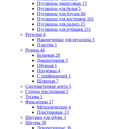
Пуговицы джинсовые
15
Пуговицы для белья
5
Пуговицы для блузок
84
Пуговицы для костюмов
101
Пуговицы для пальто
15
Пуговицы для рубашек
211
Регилин
4
Наконечники для регилина
3
Пластик
1
Резина
44
Бельевая
28
Декоративная
3
Обувная
1
Продёжка
4
С перфорацией
1
Шляпная
7
Сантиметровая лента
5
Стропа текстильная
5
Тесьма
1
Фиксаторы
17
Металлические
4
Пластиковые
13
Шнурки для обуви
3
Шнуры
39
Декоративные
36