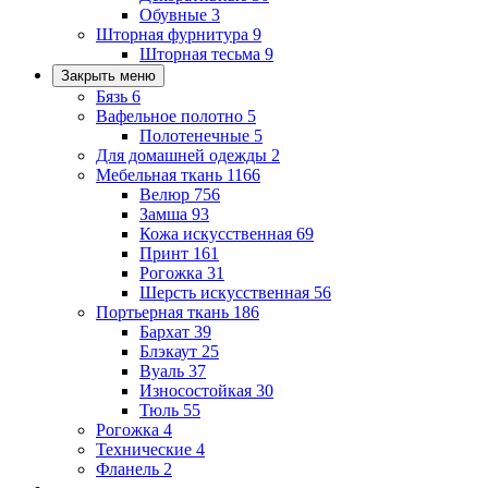
Обувные
3
Шторная фурнитура
9
Шторная тесьма
9
Закрыть меню
Бязь
6
Вафельное полотно
5
Полотенечные
5
Для домашней одежды
2
Мебельная ткань
1166
Велюр
756
Замша
93
Кожа искусственная
69
Принт
161
Рогожка
31
Шерсть искусственная
56
Портьерная ткань
186
Бархат
39
Блэкаут
25
Вуаль
37
Износостойкая
30
Тюль
55
Рогожка
4
Технические
4
Фланель
2