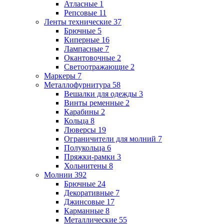
Атласные
1
Репсовые
11
Ленты технические
37
Брючные
5
Киперные
16
Лампасные
7
Окантовочные
2
Светоотражающие
2
Маркеры
7
Металлофурнитура
58
Вешалки для одежды
3
Винты ременные
2
Карабины
2
Кольца
8
Люверсы
19
Ограничители для молний
7
Полукольца
6
Пряжки-рамки
3
Хольнитены
8
Молнии
392
Брючные
24
Декоративные
7
Джинсовые
17
Карманные
8
Металлические
55