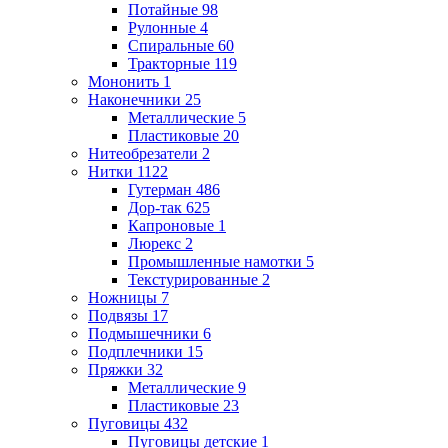
Потайные
98
Рулонные
4
Спиральные
60
Тракторные
119
Мононить
1
Наконечники
25
Металлические
5
Пластиковые
20
Нитеобрезатели
2
Нитки
1122
Гутерман
486
Дор-так
625
Капроновые
1
Люрекс
2
Промышленные намотки
5
Текстурированные
2
Ножницы
7
Подвязы
17
Подмышечники
6
Подплечники
15
Пряжки
32
Металлические
9
Пластиковые
23
Пуговицы
432
Пуговицы детские
1