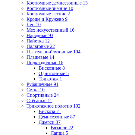
Костюмные демисезонные
13
Костюмные зимние
10
Костюмные летние
2
Кроше и Кружево
9
Лен
10
Мех искусственный
16
Нарядные
93
Пайетка
12
Пальтовые
22
Плательно-блузочные
104
Плащевые
14
Подкладочные
16
Вискозные
8
Однотонные
5
Трикотаж
1
Рубашечные
91
Сетка
10
Спортивные
24
Стёганые
11
Трикотажное полотно
192
Вискоза
21
Демисезонные
87
Джерси
37
Вязаное
22
Лапша
5