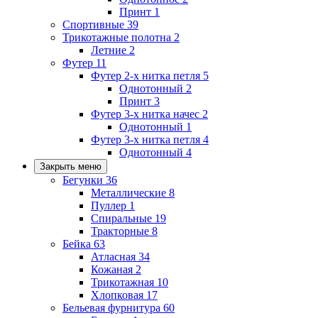
Принт
1
Спортивные
39
Трикотажные полотна
2
Летние
2
Футер
11
Футер 2-х нитка петля
5
Однотонный
2
Принт
3
Футер 3-х нитка начес
2
Однотонный
1
Футер 3-х нитка петля
4
Однотонный
4
Закрыть меню
Бегунки
36
Металлические
8
Пуллер
1
Спиральные
19
Тракторные
8
Бейка
63
Атласная
34
Кожаная
2
Трикотажная
10
Хлопковая
17
Бельевая фурнитура
60