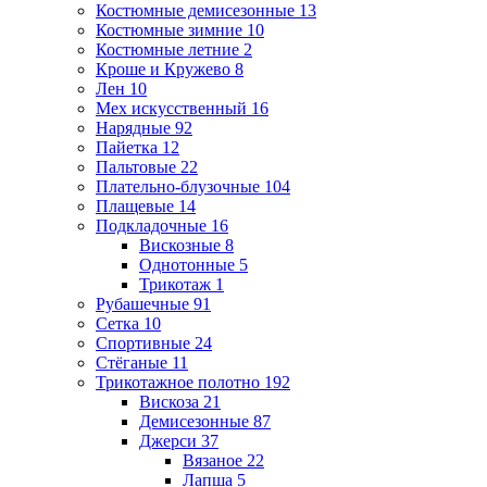
Костюмные демисезонные
13
Костюмные зимние
10
Костюмные летние
2
Кроше и Кружево
8
Лен
10
Мех искусственный
16
Нарядные
92
Пайетка
12
Пальтовые
22
Плательно-блузочные
104
Плащевые
14
Подкладочные
16
Вискозные
8
Однотонные
5
Трикотаж
1
Рубашечные
91
Сетка
10
Спортивные
24
Стёганые
11
Трикотажное полотно
192
Вискоза
21
Демисезонные
87
Джерси
37
Вязаное
22
Лапша
5