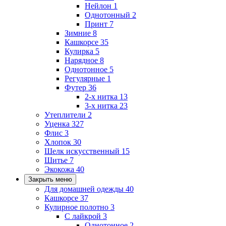
Нейлон
1
Однотонный
2
Принт
7
Зимние
8
Кашкорсе
35
Кулирка
5
Нарядное
8
Однотонное
5
Регулярные
1
Футер
36
2-х нитка
13
3-х нитка
23
Утеплители
2
Уценка
327
Флис
3
Хлопок
30
Шелк искусственный
15
Шитье
7
Экокожа
40
Закрыть меню
Для домашней одежды
40
Кашкорсе
37
Кулирное полотно
3
С лайкрой
3
Однотонное
2