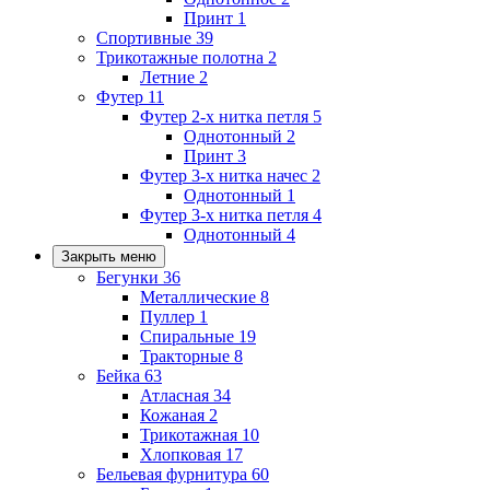
Принт
1
Спортивные
39
Трикотажные полотна
2
Летние
2
Футер
11
Футер 2-х нитка петля
5
Однотонный
2
Принт
3
Футер 3-х нитка начес
2
Однотонный
1
Футер 3-х нитка петля
4
Однотонный
4
Закрыть меню
Бегунки
36
Металлические
8
Пуллер
1
Спиральные
19
Тракторные
8
Бейка
63
Атласная
34
Кожаная
2
Трикотажная
10
Хлопковая
17
Бельевая фурнитура
60