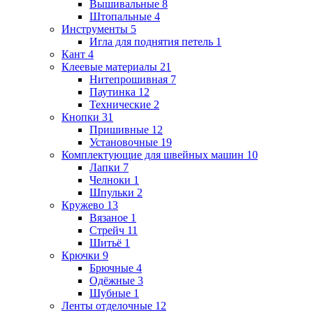
Вышивальные
8
Штопальные
4
Инструменты
5
Игла для поднятия петель
1
Кант
4
Клеевые материалы
21
Нитепрошивная
7
Паутинка
12
Технические
2
Кнопки
31
Пришивные
12
Установочные
19
Комплектующие для швейных машин
10
Лапки
7
Челноки
1
Шпульки
2
Кружево
13
Вязаное
1
Стрейч
11
Шитьё
1
Крючки
9
Брючные
4
Одёжные
3
Шубные
1
Ленты отделочные
12