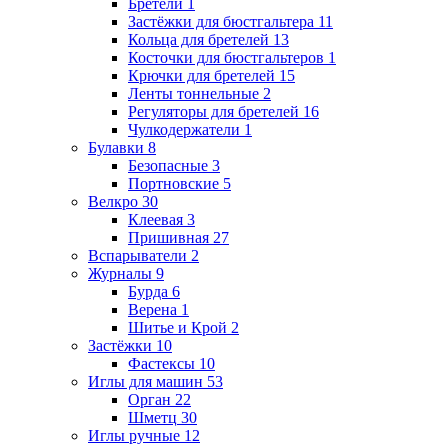
Бретели
1
Застёжки для бюстгальтера
11
Кольца для бретелей
13
Косточки для бюстгальтеров
1
Крючки для бретелей
15
Ленты тоннельные
2
Регуляторы для бретелей
16
Чулкодержатели
1
Булавки
8
Безопасные
3
Портновские
5
Велкро
30
Клеевая
3
Пришивная
27
Вспарыватели
2
Журналы
9
Бурда
6
Верена
1
Шитье и Крой
2
Застёжки
10
Фастексы
10
Иглы для машин
53
Орган
22
Шметц
30
Иглы ручные
12