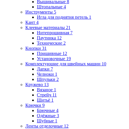
Вышивальные
8
Штопальные
4
Инструменты
5
Игла для поднятия петель
1
Кант
4
Клеевые материалы
21
Нитепрошивная
7
Паутинка
12
Технические
2
Кнопки
31
Пришивные
12
Установочные
19
Комплектующие для швейных машин
10
Лапки
7
Челноки
1
Шпульки
2
Кружево
13
Вязаное
1
Стрейч
11
Шитьё
1
Крючки
9
Брючные
4
Одёжные
3
Шубные
1
Ленты отделочные
12