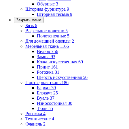
Обувные
3
Шторная фурнитура
9
Шторная тесьма
9
Закрыть меню
Бязь
6
Вафельное полотно
5
Полотенечные
5
Для домашней одежды
2
Мебельная ткань
1166
Велюр
756
Замша
93
Кожа искусственная
69
Принт
161
Рогожка
31
Шерсть искусственная
56
Портьерная ткань
186
Бархат
39
Блэкаут
25
Вуаль
37
Износостойкая
30
Тюль
55
Рогожка
4
Технические
4
Фланель
2