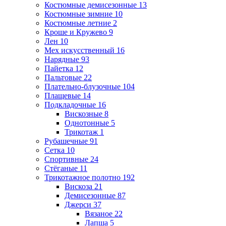
Костюмные демисезонные
13
Костюмные зимние
10
Костюмные летние
2
Кроше и Кружево
9
Лен
10
Мех искусственный
16
Нарядные
93
Пайетка
12
Пальтовые
22
Плательно-блузочные
104
Плащевые
14
Подкладочные
16
Вискозные
8
Однотонные
5
Трикотаж
1
Рубашечные
91
Сетка
10
Спортивные
24
Стёганые
11
Трикотажное полотно
192
Вискоза
21
Демисезонные
87
Джерси
37
Вязаное
22
Лапша
5