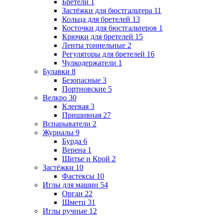
Бретели
1
Застёжки для бюстгальтера
11
Кольца для бретелей
13
Косточки для бюстгальтеров
1
Крючки для бретелей
15
Ленты тоннельные
2
Регуляторы для бретелей
16
Чулкодержатели
1
Булавки
8
Безопасные
3
Портновские
5
Велкро
30
Клеевая
3
Пришивная
27
Вспарыватели
2
Журналы
9
Бурда
6
Верена
1
Шитье и Крой
2
Застёжки
10
Фастексы
10
Иглы для машин
54
Орган
22
Шметц
31
Иглы ручные
12