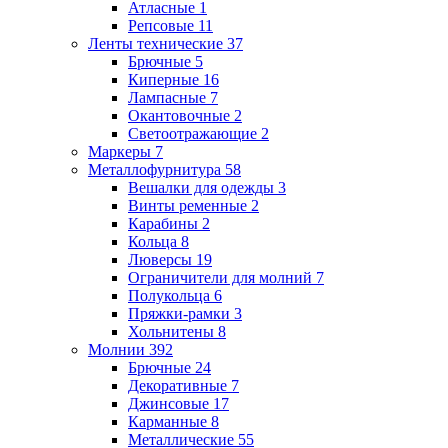
Атласные
1
Репсовые
11
Ленты технические
37
Брючные
5
Киперные
16
Лампасные
7
Окантовочные
2
Светоотражающие
2
Маркеры
7
Металлофурнитура
58
Вешалки для одежды
3
Винты ременные
2
Карабины
2
Кольца
8
Люверсы
19
Ограничители для молний
7
Полукольца
6
Пряжки-рамки
3
Хольнитены
8
Молнии
392
Брючные
24
Декоративные
7
Джинсовые
17
Карманные
8
Металлические
55