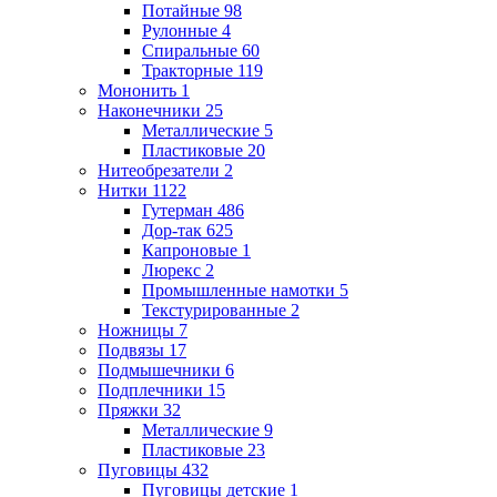
Потайные
98
Рулонные
4
Спиральные
60
Тракторные
119
Мононить
1
Наконечники
25
Металлические
5
Пластиковые
20
Нитеобрезатели
2
Нитки
1122
Гутерман
486
Дор-так
625
Капроновые
1
Люрекс
2
Промышленные намотки
5
Текстурированные
2
Ножницы
7
Подвязы
17
Подмышечники
6
Подплечники
15
Пряжки
32
Металлические
9
Пластиковые
23
Пуговицы
432
Пуговицы детские
1