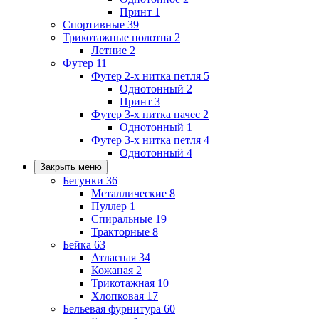
Принт
1
Спортивные
39
Трикотажные полотна
2
Летние
2
Футер
11
Футер 2-х нитка петля
5
Однотонный
2
Принт
3
Футер 3-х нитка начес
2
Однотонный
1
Футер 3-х нитка петля
4
Однотонный
4
Закрыть меню
Бегунки
36
Металлические
8
Пуллер
1
Спиральные
19
Тракторные
8
Бейка
63
Атласная
34
Кожаная
2
Трикотажная
10
Хлопковая
17
Бельевая фурнитура
60