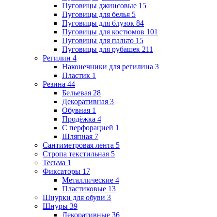
Пуговицы джинсовые
15
Пуговицы для белья
5
Пуговицы для блузок
84
Пуговицы для костюмов
101
Пуговицы для пальто
15
Пуговицы для рубашек
211
Регилин
4
Наконечники для регилина
3
Пластик
1
Резина
44
Бельевая
28
Декоративная
3
Обувная
1
Продёжка
4
С перфорацией
1
Шляпная
7
Сантиметровая лента
5
Стропа текстильная
5
Тесьма
1
Фиксаторы
17
Металлические
4
Пластиковые
13
Шнурки для обуви
3
Шнуры
39
Декоративные
36