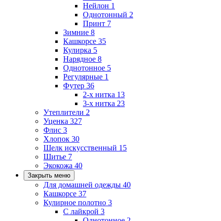
Нейлон
1
Однотонный
2
Принт
7
Зимние
8
Кашкорсе
35
Кулирка
5
Нарядное
8
Однотонное
5
Регулярные
1
Футер
36
2-х нитка
13
3-х нитка
23
Утеплители
2
Уценка
327
Флис
3
Хлопок
30
Шелк искусственный
15
Шитье
7
Экокожа
40
Закрыть меню
Для домашней одежды
40
Кашкорсе
37
Кулирное полотно
3
С лайкрой
3
Однотонное
2