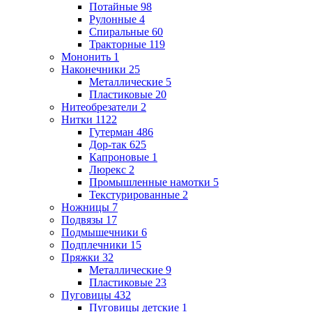
Потайные
98
Рулонные
4
Спиральные
60
Тракторные
119
Мононить
1
Наконечники
25
Металлические
5
Пластиковые
20
Нитеобрезатели
2
Нитки
1122
Гутерман
486
Дор-так
625
Капроновые
1
Люрекс
2
Промышленные намотки
5
Текстурированные
2
Ножницы
7
Подвязы
17
Подмышечники
6
Подплечники
15
Пряжки
32
Металлические
9
Пластиковые
23
Пуговицы
432
Пуговицы детские
1