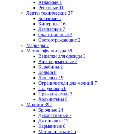
Атласные
1
Репсовые
11
Ленты технические
37
Брючные
5
Киперные
16
Лампасные
7
Окантовочные
2
Светоотражающие
2
Маркеры
7
Металлофурнитура
58
Вешалки для одежды
3
Винты ременные
2
Карабины
2
Кольца
8
Люверсы
19
Ограничители для молний
7
Полукольца
6
Пряжки-рамки
3
Хольнитены
8
Молнии
392
Брючные
24
Декоративные
7
Джинсовые
17
Карманные
8
Металлические
55