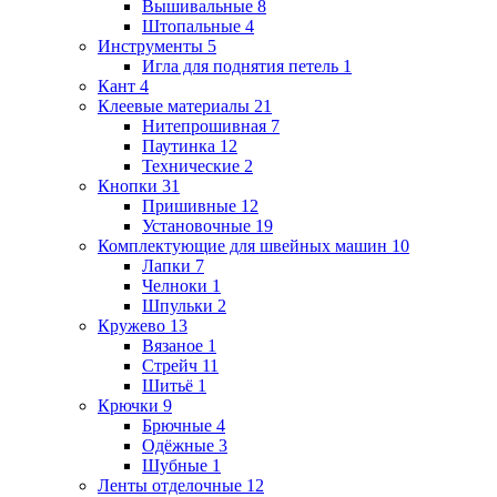
Вышивальные
8
Штопальные
4
Инструменты
5
Игла для поднятия петель
1
Кант
4
Клеевые материалы
21
Нитепрошивная
7
Паутинка
12
Технические
2
Кнопки
31
Пришивные
12
Установочные
19
Комплектующие для швейных машин
10
Лапки
7
Челноки
1
Шпульки
2
Кружево
13
Вязаное
1
Стрейч
11
Шитьё
1
Крючки
9
Брючные
4
Одёжные
3
Шубные
1
Ленты отделочные
12