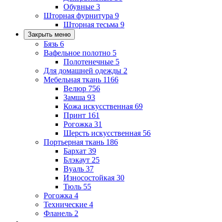
Обувные
3
Шторная фурнитура
9
Шторная тесьма
9
Закрыть меню
Бязь
6
Вафельное полотно
5
Полотенечные
5
Для домашней одежды
2
Мебельная ткань
1166
Велюр
756
Замша
93
Кожа искусственная
69
Принт
161
Рогожка
31
Шерсть искусственная
56
Портьерная ткань
186
Бархат
39
Блэкаут
25
Вуаль
37
Износостойкая
30
Тюль
55
Рогожка
4
Технические
4
Фланель
2