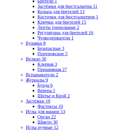
Бретели
1
Застёжки для бюстгальтера
11
Кольца для бретелей
13
Косточки для бюстгальтеров
1
Крючки для бретелей
15
Ленты тоннельные
2
Регуляторы для бретелей
16
Чулкодержатели
1
Булавки
8
Безопасные
3
Портновские
5
Велкро
30
Клеевая
3
Пришивная
27
Вспарыватели
2
Журналы
9
Бурда
6
Верена
1
Шитье и Крой
2
Застёжки
10
Фастексы
10
Иглы для машин
53
Орган
22
Шметц
30
Иглы ручные
12