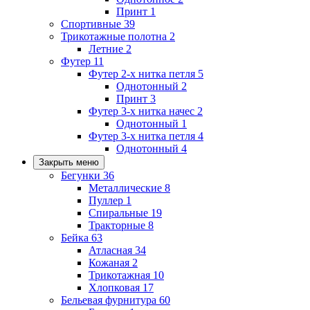
Принт
1
Спортивные
39
Трикотажные полотна
2
Летние
2
Футер
11
Футер 2-х нитка петля
5
Однотонный
2
Принт
3
Футер 3-х нитка начес
2
Однотонный
1
Футер 3-х нитка петля
4
Однотонный
4
Закрыть меню
Бегунки
36
Металлические
8
Пуллер
1
Спиральные
19
Тракторные
8
Бейка
63
Атласная
34
Кожаная
2
Трикотажная
10
Хлопковая
17
Бельевая фурнитура
60