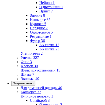
Нейлон
1
Однотонный
2
Принт
7
Зимние
8
Кашкорсе
35
Кулирка
5
Нарядное
8
Однотонное
5
Регулярные
1
Футер
36
2-х нитка
13
3-х нитка
23
Утеплители
2
Уценка
327
Флис
3
Хлопок
30
Шелк искусственный
15
Шитье
7
Экокожа
40
Закрыть меню
Для домашней одежды
40
Кашкорсе
37
Кулирное полотно
3
С лайкрой
3
Однотонное
2