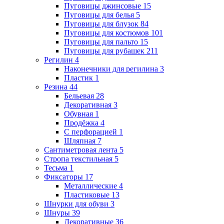
Пуговицы джинсовые
15
Пуговицы для белья
5
Пуговицы для блузок
84
Пуговицы для костюмов
101
Пуговицы для пальто
15
Пуговицы для рубашек
211
Регилин
4
Наконечники для регилина
3
Пластик
1
Резина
44
Бельевая
28
Декоративная
3
Обувная
1
Продёжка
4
С перфорацией
1
Шляпная
7
Сантиметровая лента
5
Стропа текстильная
5
Тесьма
1
Фиксаторы
17
Металлические
4
Пластиковые
13
Шнурки для обуви
3
Шнуры
39
Декоративные
36