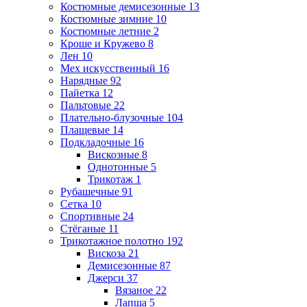
Костюмные демисезонные
13
Костюмные зимние
10
Костюмные летние
2
Кроше и Кружево
8
Лен
10
Мех искусственный
16
Нарядные
92
Пайетка
12
Пальтовые
22
Плательно-блузочные
104
Плащевые
14
Подкладочные
16
Вискозные
8
Однотонные
5
Трикотаж
1
Рубашечные
91
Сетка
10
Спортивные
24
Стёганые
11
Трикотажное полотно
192
Вискоза
21
Демисезонные
87
Джерси
37
Вязаное
22
Лапша
5