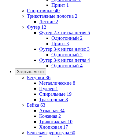
Принт
1
Спортивные
40
Трикотажные полотна
2
Летние
2
Футер
12
Футер 2-х нитка петля
5
Однотонный
2
Принт
3
Футер 3-х нитка начес
3
Однотонный
2
Футер 3-х нитка петля
4
Однотонный
4
Закрыть меню
Бегунки
36
Металлические
8
Пуллер
1
Спиральные
19
Тракторные
8
Бейка
63
Атласная
34
Кожаная
2
Трикотажная
10
Хлопковая
17
Бельевая фурнитура
60