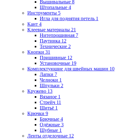
Вышивальные
8
Штопальные
4
Инструменты
5
Игла для поднятия петель
1
Кант
4
Клеевые материалы
21
Нитепрошивная
7
Паутинка
12
Технические
2
Кнопки
31
Пришивные
12
Установочные
19
Комплектующие для швейных машин
10
Лапки
7
Челноки
1
Шпульки
2
Кружево
13
Вязаное
1
Стрейч
11
Шитьё
1
Крючки
9
Брючные
4
Одёжные
3
Шубные
1
Ленты отделочные
12