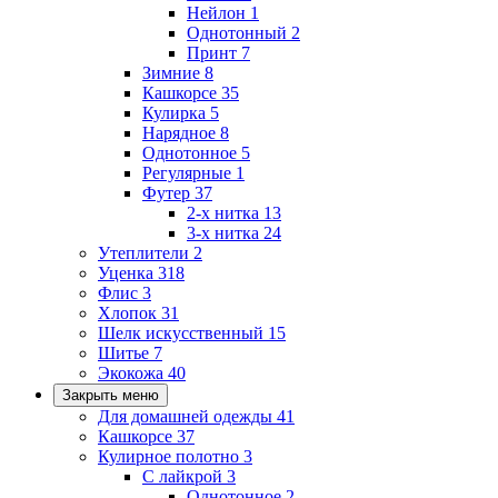
Нейлон
1
Однотонный
2
Принт
7
Зимние
8
Кашкорсе
35
Кулирка
5
Нарядное
8
Однотонное
5
Регулярные
1
Футер
37
2-х нитка
13
3-х нитка
24
Утеплители
2
Уценка
318
Флис
3
Хлопок
31
Шелк искусственный
15
Шитье
7
Экокожа
40
Закрыть меню
Для домашней одежды
41
Кашкорсе
37
Кулирное полотно
3
С лайкрой
3
Однотонное
2