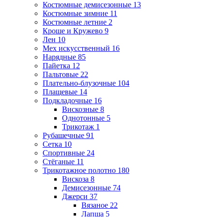
Костюмные демисезонные
13
Костюмные зимние
11
Костюмные летние
2
Кроше и Кружево
9
Лен
10
Мех искусственный
16
Нарядные
85
Пайетка
12
Пальтовые
22
Плательно-блузочные
104
Плащевые
14
Подкладочные
16
Вискозные
8
Однотонные
5
Трикотаж
1
Рубашечные
91
Сетка
10
Спортивные
24
Стёганые
11
Трикотажное полотно
180
Вискоза
8
Демисезонные
74
Джерси
37
Вязаное
22
Лапша
5