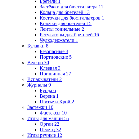
Бретели
1
Застёжки для бюстгальтера
11
Кольца для бретелей
13
Косточки для бюстгальтеров
1
Крючки для бретелей
15
Ленты тоннельные
2
Регуляторы для бретелей
16
Чулкодержатели
1
Булавки
8
Безопасные
3
Портновские
5
Велкро
30
Клеевая
3
Пришивная
27
Вспарыватели
2
Журналы
9
Бурда
6
Верена
1
Шитье и Крой
2
Застёжки
10
Фастексы
10
Иглы для машин
55
Орган
22
Шметц
32
Иглы ручные
12