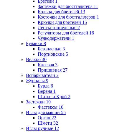
Бретели
1
Застёжки для бюстгальтера
11
Кольца для бретелей
13
Косточки для бюстгальтеров
1
Крючки для бретелей
15
Ленты тоннельные
2
Регуляторы для бретелей
16
Чулкодержатели
1
Булавки
8
Безопасные
3
Портновские
5
Велкро
30
Клеевая
3
Пришивная
27
Вспарыватели
2
Журналы
9
Бурда
6
Верена
1
Шитье и Крой
2
Застёжки
10
Фастексы
10
Иглы для машин
55
Орган
22
Шметц
32
Иглы ручные
12