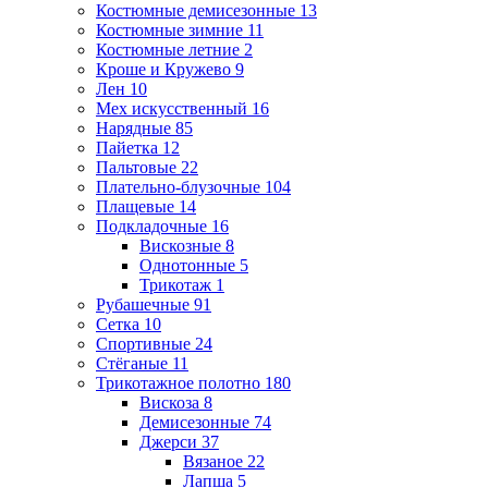
Костюмные демисезонные
13
Костюмные зимние
11
Костюмные летние
2
Кроше и Кружево
9
Лен
10
Мех искусственный
16
Нарядные
85
Пайетка
12
Пальтовые
22
Плательно-блузочные
104
Плащевые
14
Подкладочные
16
Вискозные
8
Однотонные
5
Трикотаж
1
Рубашечные
91
Сетка
10
Спортивные
24
Стёганые
11
Трикотажное полотно
180
Вискоза
8
Демисезонные
74
Джерси
37
Вязаное
22
Лапша
5