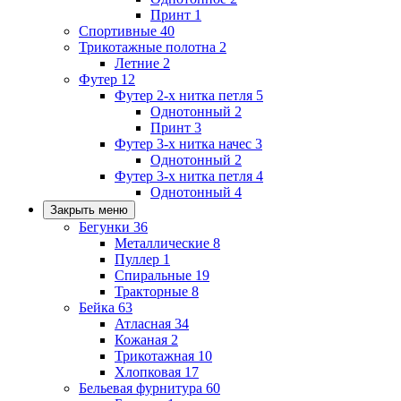
Принт
1
Спортивные
40
Трикотажные полотна
2
Летние
2
Футер
12
Футер 2-х нитка петля
5
Однотонный
2
Принт
3
Футер 3-х нитка начес
3
Однотонный
2
Футер 3-х нитка петля
4
Однотонный
4
Закрыть меню
Бегунки
36
Металлические
8
Пуллер
1
Спиральные
19
Тракторные
8
Бейка
63
Атласная
34
Кожаная
2
Трикотажная
10
Хлопковая
17
Бельевая фурнитура
60