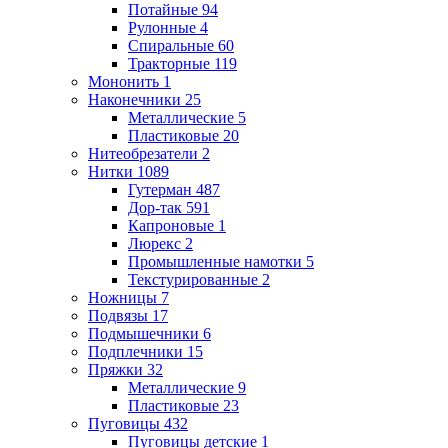
Потайные
94
Рулонные
4
Спиральные
60
Тракторные
119
Мононить
1
Наконечники
25
Металлические
5
Пластиковые
20
Нитеобрезатели
2
Нитки
1089
Гутерман
487
Дор-так
591
Капроновые
1
Люрекс
2
Промышленные намотки
5
Текстурированные
2
Ножницы
7
Подвязы
17
Подмышечники
6
Подплечники
15
Пряжки
32
Металлические
9
Пластиковые
23
Пуговицы
432
Пуговицы детские
1