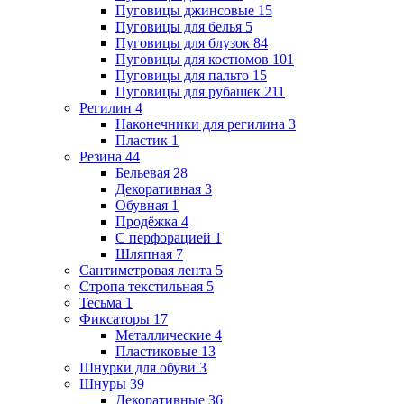
Пуговицы джинсовые
15
Пуговицы для белья
5
Пуговицы для блузок
84
Пуговицы для костюмов
101
Пуговицы для пальто
15
Пуговицы для рубашек
211
Регилин
4
Наконечники для регилина
3
Пластик
1
Резина
44
Бельевая
28
Декоративная
3
Обувная
1
Продёжка
4
С перфорацией
1
Шляпная
7
Сантиметровая лента
5
Стропа текстильная
5
Тесьма
1
Фиксаторы
17
Металлические
4
Пластиковые
13
Шнурки для обуви
3
Шнуры
39
Декоративные
36