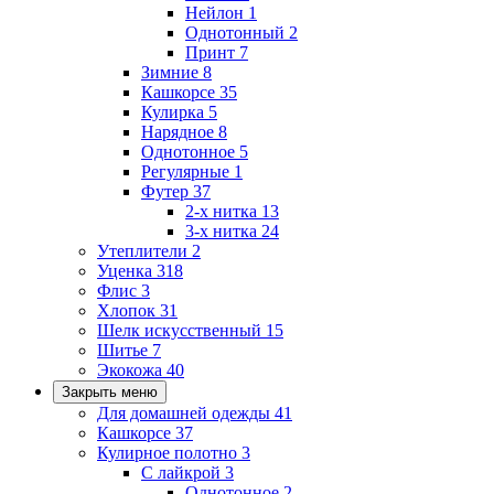
Нейлон
1
Однотонный
2
Принт
7
Зимние
8
Кашкорсе
35
Кулирка
5
Нарядное
8
Однотонное
5
Регулярные
1
Футер
37
2-х нитка
13
3-х нитка
24
Утеплители
2
Уценка
318
Флис
3
Хлопок
31
Шелк искусственный
15
Шитье
7
Экокожа
40
Закрыть меню
Для домашней одежды
41
Кашкорсе
37
Кулирное полотно
3
С лайкрой
3
Однотонное
2