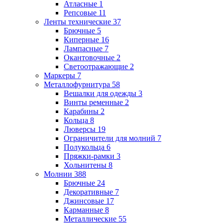
Атласные
1
Репсовые
11
Ленты технические
37
Брючные
5
Киперные
16
Лампасные
7
Окантовочные
2
Светоотражающие
2
Маркеры
7
Металлофурнитура
58
Вешалки для одежды
3
Винты ременные
2
Карабины
2
Кольца
8
Люверсы
19
Ограничители для молний
7
Полукольца
6
Пряжки-рамки
3
Хольнитены
8
Молнии
388
Брючные
24
Декоративные
7
Джинсовые
17
Карманные
8
Металлические
55