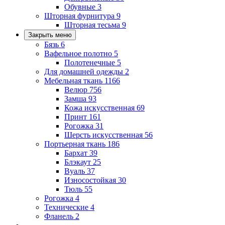
Обувные
3
Шторная фурнитура
9
Шторная тесьма
9
Закрыть меню
Бязь
6
Вафельное полотно
5
Полотенечные
5
Для домашней одежды
2
Мебельная ткань
1166
Велюр
756
Замша
93
Кожа искусственная
69
Принт
161
Рогожка
31
Шерсть искусственная
56
Портьерная ткань
186
Бархат
39
Блэкаут
25
Вуаль
37
Износостойкая
30
Тюль
55
Рогожка
4
Технические
4
Фланель
2