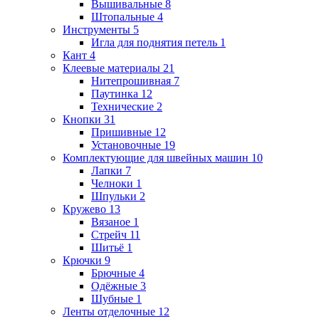
Вышивальные
8
Штопальные
4
Инструменты
5
Игла для поднятия петель
1
Кант
4
Клеевые материалы
21
Нитепрошивная
7
Паутинка
12
Технические
2
Кнопки
31
Пришивные
12
Установочные
19
Комплектующие для швейных машин
10
Лапки
7
Челноки
1
Шпульки
2
Кружево
13
Вязаное
1
Стрейч
11
Шитьё
1
Крючки
9
Брючные
4
Одёжные
3
Шубные
1
Ленты отделочные
12