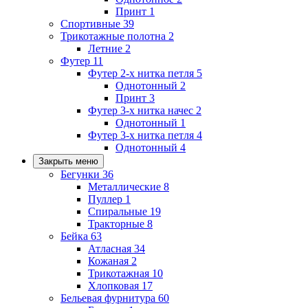
Принт
1
Спортивные
39
Трикотажные полотна
2
Летние
2
Футер
11
Футер 2-х нитка петля
5
Однотонный
2
Принт
3
Футер 3-х нитка начес
2
Однотонный
1
Футер 3-х нитка петля
4
Однотонный
4
Закрыть меню
Бегунки
36
Металлические
8
Пуллер
1
Спиральные
19
Тракторные
8
Бейка
63
Атласная
34
Кожаная
2
Трикотажная
10
Хлопковая
17
Бельевая фурнитура
60