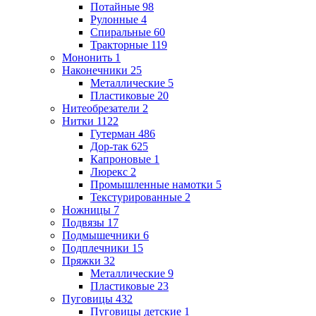
Потайные
98
Рулонные
4
Спиральные
60
Тракторные
119
Мононить
1
Наконечники
25
Металлические
5
Пластиковые
20
Нитеобрезатели
2
Нитки
1122
Гутерман
486
Дор-так
625
Капроновые
1
Люрекс
2
Промышленные намотки
5
Текстурированные
2
Ножницы
7
Подвязы
17
Подмышечники
6
Подплечники
15
Пряжки
32
Металлические
9
Пластиковые
23
Пуговицы
432
Пуговицы детские
1