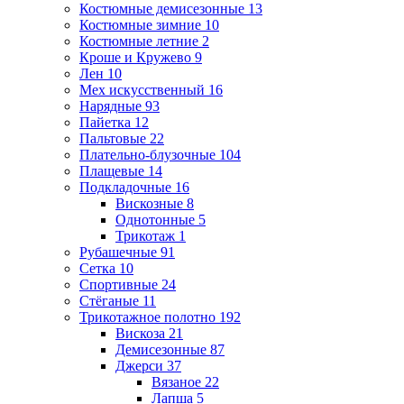
Костюмные демисезонные
13
Костюмные зимние
10
Костюмные летние
2
Кроше и Кружево
9
Лен
10
Мех искусственный
16
Нарядные
93
Пайетка
12
Пальтовые
22
Плательно-блузочные
104
Плащевые
14
Подкладочные
16
Вискозные
8
Однотонные
5
Трикотаж
1
Рубашечные
91
Сетка
10
Спортивные
24
Стёганые
11
Трикотажное полотно
192
Вискоза
21
Демисезонные
87
Джерси
37
Вязаное
22
Лапша
5