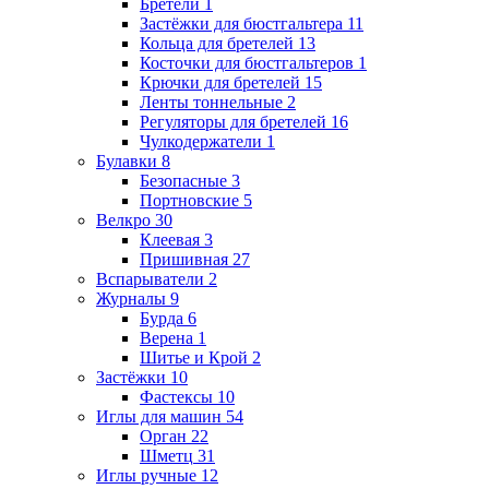
Бретели
1
Застёжки для бюстгальтера
11
Кольца для бретелей
13
Косточки для бюстгальтеров
1
Крючки для бретелей
15
Ленты тоннельные
2
Регуляторы для бретелей
16
Чулкодержатели
1
Булавки
8
Безопасные
3
Портновские
5
Велкро
30
Клеевая
3
Пришивная
27
Вспарыватели
2
Журналы
9
Бурда
6
Верена
1
Шитье и Крой
2
Застёжки
10
Фастексы
10
Иглы для машин
54
Орган
22
Шметц
31
Иглы ручные
12