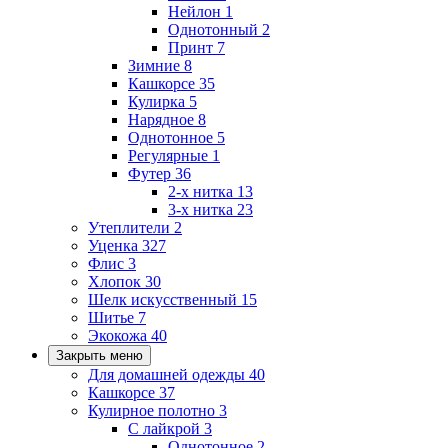
Нейлон
1
Однотонный
2
Принт
7
Зимние
8
Кашкорсе
35
Кулирка
5
Нарядное
8
Однотонное
5
Регулярные
1
Футер
36
2-х нитка
13
3-х нитка
23
Утеплители
2
Уценка
327
Флис
3
Хлопок
30
Шелк искусственный
15
Шитье
7
Экокожа
40
Закрыть меню
Для домашней одежды
40
Кашкорсе
37
Кулирное полотно
3
С лайкрой
3
Однотонное
2