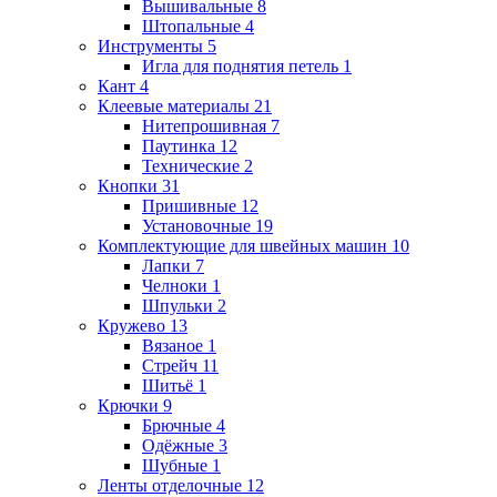
Вышивальные
8
Штопальные
4
Инструменты
5
Игла для поднятия петель
1
Кант
4
Клеевые материалы
21
Нитепрошивная
7
Паутинка
12
Технические
2
Кнопки
31
Пришивные
12
Установочные
19
Комплектующие для швейных машин
10
Лапки
7
Челноки
1
Шпульки
2
Кружево
13
Вязаное
1
Стрейч
11
Шитьё
1
Крючки
9
Брючные
4
Одёжные
3
Шубные
1
Ленты отделочные
12