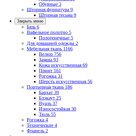
Обувные
3
Шторная фурнитура
9
Шторная тесьма
9
Закрыть меню
Бязь
6
Вафельное полотно
5
Полотенечные
5
Для домашней одежды
2
Мебельная ткань
1166
Велюр
756
Замша
93
Кожа искусственная
69
Принт
161
Рогожка
31
Шерсть искусственная
56
Портьерная ткань
186
Бархат
39
Блэкаут
25
Вуаль
37
Износостойкая
30
Тюль
55
Рогожка
4
Технические
4
Фланель
2