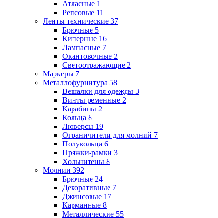
Атласные
1
Репсовые
11
Ленты технические
37
Брючные
5
Киперные
16
Лампасные
7
Окантовочные
2
Светоотражающие
2
Маркеры
7
Металлофурнитура
58
Вешалки для одежды
3
Винты ременные
2
Карабины
2
Кольца
8
Люверсы
19
Ограничители для молний
7
Полукольца
6
Пряжки-рамки
3
Хольнитены
8
Молнии
392
Брючные
24
Декоративные
7
Джинсовые
17
Карманные
8
Металлические
55