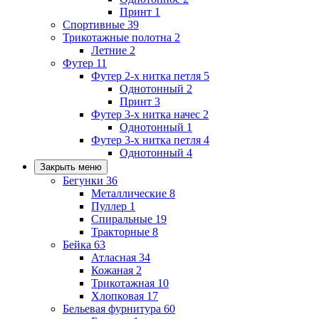
Принт
1
Спортивные
39
Трикотажные полотна
2
Летние
2
Футер
11
Футер 2-х нитка петля
5
Однотонный
2
Принт
3
Футер 3-х нитка начес
2
Однотонный
1
Футер 3-х нитка петля
4
Однотонный
4
Закрыть меню
Бегунки
36
Металлические
8
Пуллер
1
Спиральные
19
Тракторные
8
Бейка
63
Атласная
34
Кожаная
2
Трикотажная
10
Хлопковая
17
Бельевая фурнитура
60