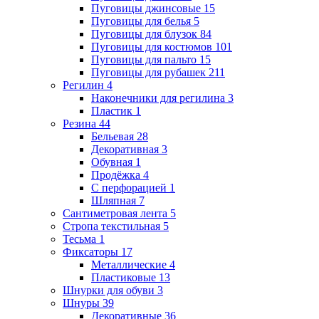
Пуговицы джинсовые
15
Пуговицы для белья
5
Пуговицы для блузок
84
Пуговицы для костюмов
101
Пуговицы для пальто
15
Пуговицы для рубашек
211
Регилин
4
Наконечники для регилина
3
Пластик
1
Резина
44
Бельевая
28
Декоративная
3
Обувная
1
Продёжка
4
С перфорацией
1
Шляпная
7
Сантиметровая лента
5
Стропа текстильная
5
Тесьма
1
Фиксаторы
17
Металлические
4
Пластиковые
13
Шнурки для обуви
3
Шнуры
39
Декоративные
36