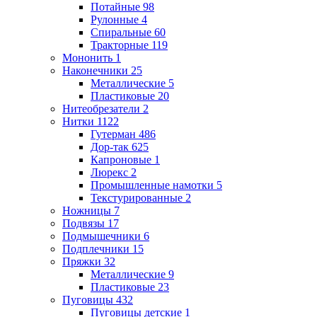
Потайные
98
Рулонные
4
Спиральные
60
Тракторные
119
Мононить
1
Наконечники
25
Металлические
5
Пластиковые
20
Нитеобрезатели
2
Нитки
1122
Гутерман
486
Дор-так
625
Капроновые
1
Люрекс
2
Промышленные намотки
5
Текстурированные
2
Ножницы
7
Подвязы
17
Подмышечники
6
Подплечники
15
Пряжки
32
Металлические
9
Пластиковые
23
Пуговицы
432
Пуговицы детские
1