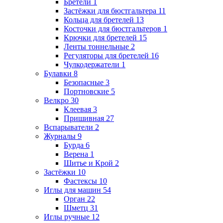
Бретели
1
Застёжки для бюстгальтера
11
Кольца для бретелей
13
Косточки для бюстгальтеров
1
Крючки для бретелей
15
Ленты тоннельные
2
Регуляторы для бретелей
16
Чулкодержатели
1
Булавки
8
Безопасные
3
Портновские
5
Велкро
30
Клеевая
3
Пришивная
27
Вспарыватели
2
Журналы
9
Бурда
6
Верена
1
Шитье и Крой
2
Застёжки
10
Фастексы
10
Иглы для машин
54
Орган
22
Шметц
31
Иглы ручные
12