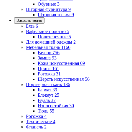
Обувные
3
Шторная фурнитура
9
Шторная тесьма
9
Закрыть меню
Бязь
6
Вафельное полотно
5
Полотенечные
5
Для домашней одежды
2
Мебельная ткань
1166
Велюр
756
Замша
93
Кожа искусственная
69
Принт
161
Рогожка
31
Шерсть искусственная
56
Портьерная ткань
186
Бархат
39
Блэкаут
25
Вуаль
37
Износостойкая
30
Тюль
55
Рогожка
4
Технические
4
Фланель
2