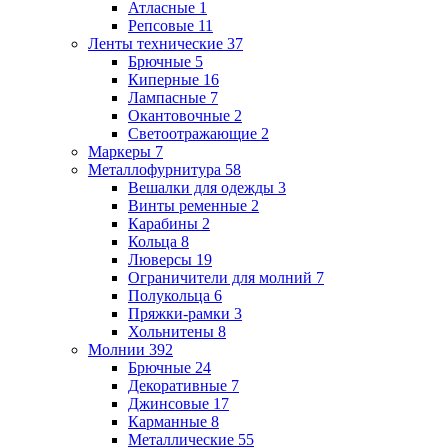
Атласные
1
Репсовые
11
Ленты технические
37
Брючные
5
Киперные
16
Лампасные
7
Окантовочные
2
Светоотражающие
2
Маркеры
7
Металлофурнитура
58
Вешалки для одежды
3
Винты ременные
2
Карабины
2
Кольца
8
Люверсы
19
Ограничители для молний
7
Полукольца
6
Пряжки-рамки
3
Хольнитены
8
Молнии
392
Брючные
24
Декоративные
7
Джинсовые
17
Карманные
8
Металлические
55