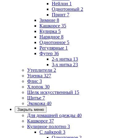
Нейлон
1
Однотонный
2
Принт
7
Зимние
8
Кашкорсе
35
Кулирка
5
Нарядное
8
Однотонное
5
Регулярные
1
Футер
36
2-х нитка
13
3-х нитка
23
Утеплители
2
Уценка
327
Флис
3
Хлопок
30
Шелк искусственный
15
Шитье
7
Экокожа
40
Закрыть меню
Для домашней одежды
40
Кашкорсе
37
Кулирное полотно
3
С лайкрой
3
Однотонное
2