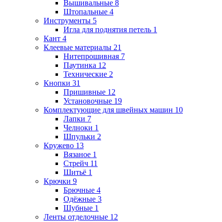
Вышивальные
8
Штопальные
4
Инструменты
5
Игла для поднятия петель
1
Кант
4
Клеевые материалы
21
Нитепрошивная
7
Паутинка
12
Технические
2
Кнопки
31
Пришивные
12
Установочные
19
Комплектующие для швейных машин
10
Лапки
7
Челноки
1
Шпульки
2
Кружево
13
Вязаное
1
Стрейч
11
Шитьё
1
Крючки
9
Брючные
4
Одёжные
3
Шубные
1
Ленты отделочные
12