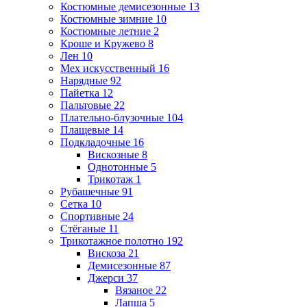
Костюмные демисезонные
13
Костюмные зимние
10
Костюмные летние
2
Кроше и Кружево
8
Лен
10
Мех искусственный
16
Нарядные
92
Пайетка
12
Пальтовые
22
Плательно-блузочные
104
Плащевые
14
Подкладочные
16
Вискозные
8
Однотонные
5
Трикотаж
1
Рубашечные
91
Сетка
10
Спортивные
24
Стёганые
11
Трикотажное полотно
192
Вискоза
21
Демисезонные
87
Джерси
37
Вязаное
22
Лапша
5