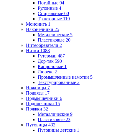
Потайные
94
Рулонные
4
Спиральные
60
Тракторные
119
Мононить
1
Наконечники
25
Металлические
5
Пластиковые
20
Нитеобрезатели
2
Нитки
1088
Гутерман
487
Дор-так
590
Капроновые
1
Люрекс
2
Промышленные намотки
5
Текстурированные
2
Ножницы
7
Подвязы
17
Подмышечники
6
Подплечники
15
Пряжки
32
Металлические
9
Пластиковые
23
Пуговицы
432
Пуговицы детские
1