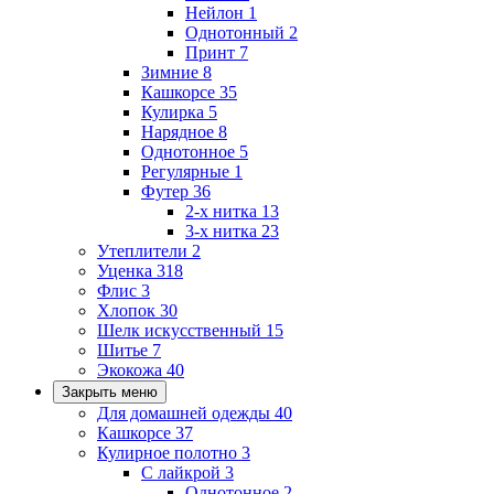
Нейлон
1
Однотонный
2
Принт
7
Зимние
8
Кашкорсе
35
Кулирка
5
Нарядное
8
Однотонное
5
Регулярные
1
Футер
36
2-х нитка
13
3-х нитка
23
Утеплители
2
Уценка
318
Флис
3
Хлопок
30
Шелк искусственный
15
Шитье
7
Экокожа
40
Закрыть меню
Для домашней одежды
40
Кашкорсе
37
Кулирное полотно
3
С лайкрой
3
Однотонное
2