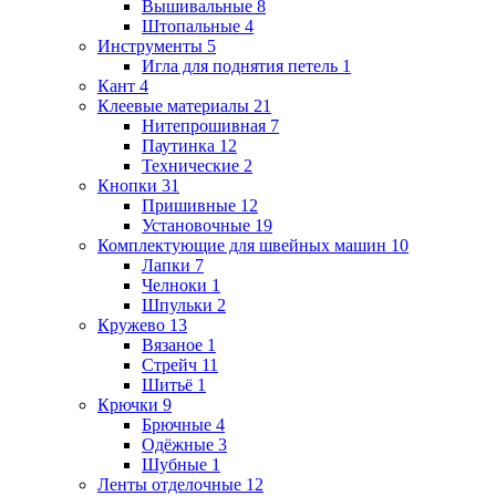
Вышивальные
8
Штопальные
4
Инструменты
5
Игла для поднятия петель
1
Кант
4
Клеевые материалы
21
Нитепрошивная
7
Паутинка
12
Технические
2
Кнопки
31
Пришивные
12
Установочные
19
Комплектующие для швейных машин
10
Лапки
7
Челноки
1
Шпульки
2
Кружево
13
Вязаное
1
Стрейч
11
Шитьё
1
Крючки
9
Брючные
4
Одёжные
3
Шубные
1
Ленты отделочные
12