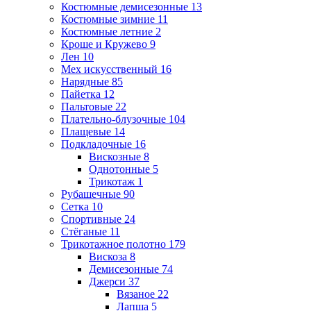
Костюмные демисезонные
13
Костюмные зимние
11
Костюмные летние
2
Кроше и Кружево
9
Лен
10
Мех искусственный
16
Нарядные
85
Пайетка
12
Пальтовые
22
Плательно-блузочные
104
Плащевые
14
Подкладочные
16
Вискозные
8
Однотонные
5
Трикотаж
1
Рубашечные
90
Сетка
10
Спортивные
24
Стёганые
11
Трикотажное полотно
179
Вискоза
8
Демисезонные
74
Джерси
37
Вязаное
22
Лапша
5