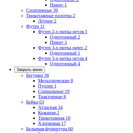
Принт
1
Спортивные
39
Трикотажные полотна
2
Летние
2
Футер
11
Футер 2-х нитка петля
5
Однотонный
2
Принт
3
Футер 3-х нитка начес
2
Однотонный
1
Футер 3-х нитка петля
4
Однотонный
4
Закрыть меню
Бегунки
36
Металлические
8
Пуллер
1
Спиральные
19
Тракторные
8
Бейка
63
Атласная
34
Кожаная
2
Трикотажная
10
Хлопковая
17
Бельевая фурнитура
60