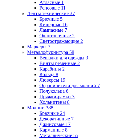
Атласные
1
Репсовые
11
Ленты технические
37
Брючные
5
Киперные
16
Лампасные
7
Окантовочные
2
Светоотражающие
2
Маркеры
7
Металлофурнитура
58
Вешалки для одежды
3
Винты ременные
2
Карабины
2
Кольца
8
Люверсы
19
Ограничители для молний
7
Полукольца
6
Пряжки-рамки
3
Хольнитены
8
Молнии
388
Брючные
24
Декоративные
7
Джинсовые
17
Карманные
8
Металлические
55