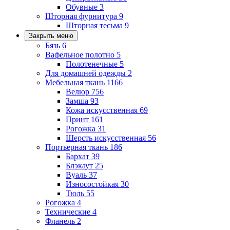
Обувные
3
Шторная фурнитура
9
Шторная тесьма
9
Закрыть меню
Бязь
6
Вафельное полотно
5
Полотенечные
5
Для домашней одежды
2
Мебельная ткань
1166
Велюр
756
Замша
93
Кожа искусственная
69
Принт
161
Рогожка
31
Шерсть искусственная
56
Портьерная ткань
186
Бархат
39
Блэкаут
25
Вуаль
37
Износостойкая
30
Тюль
55
Рогожка
4
Технические
4
Фланель
2