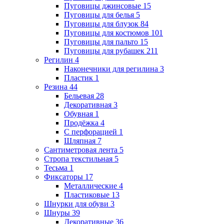
Пуговицы джинсовые
15
Пуговицы для белья
5
Пуговицы для блузок
84
Пуговицы для костюмов
101
Пуговицы для пальто
15
Пуговицы для рубашек
211
Регилин
4
Наконечники для регилина
3
Пластик
1
Резина
44
Бельевая
28
Декоративная
3
Обувная
1
Продёжка
4
С перфорацией
1
Шляпная
7
Сантиметровая лента
5
Стропа текстильная
5
Тесьма
1
Фиксаторы
17
Металлические
4
Пластиковые
13
Шнурки для обуви
3
Шнуры
39
Декоративные
36