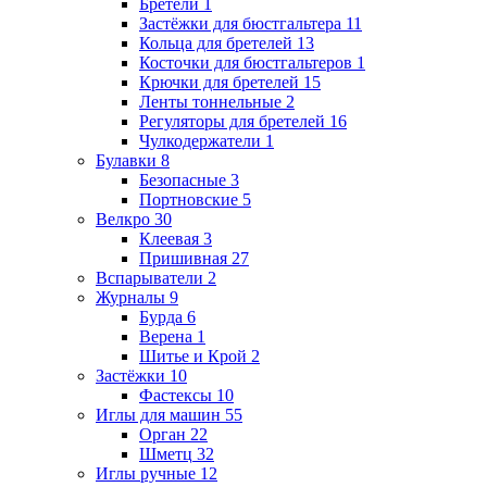
Бретели
1
Застёжки для бюстгальтера
11
Кольца для бретелей
13
Косточки для бюстгальтеров
1
Крючки для бретелей
15
Ленты тоннельные
2
Регуляторы для бретелей
16
Чулкодержатели
1
Булавки
8
Безопасные
3
Портновские
5
Велкро
30
Клеевая
3
Пришивная
27
Вспарыватели
2
Журналы
9
Бурда
6
Верена
1
Шитье и Крой
2
Застёжки
10
Фастексы
10
Иглы для машин
55
Орган
22
Шметц
32
Иглы ручные
12