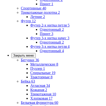
Принт
1
Спортивные
40
Трикотажные полотна
2
Летние
2
Футер
12
Футер 2-х нитка петля
5
Однотонный
2
Принт
3
Футер 3-х нитка начес
3
Однотонный
2
Футер 3-х нитка петля
4
Однотонный
4
Закрыть меню
Бегунки
36
Металлические
8
Пуллер
1
Спиральные
19
Тракторные
8
Бейка
63
Атласная
34
Кожаная
2
Трикотажная
10
Хлопковая
17
Бельевая фурнитура
60