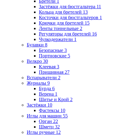
Бретели
1
Застёжки для бюстгальтера
11
Кольца для бретелей
13
Косточки для бюстгальтеров
1
Крючки для бретелей
15
Ленты тоннельные
2
Регуляторы для бретелей
16
Чулкодержатели
1
Булавки
8
Безопасные
3
Портновские
5
Велкро
30
Клеевая
3
Пришивная
27
Вспарыватели
2
Журналы
9
Бурда
6
Верена
1
Шитье и Крой
2
Застёжки
10
Фастексы
10
Иглы для машин
55
Орган
22
Шметц
32
Иглы ручные
12