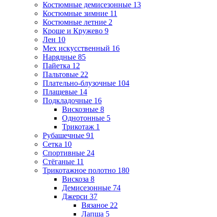
Костюмные демисезонные
13
Костюмные зимние
11
Костюмные летние
2
Кроше и Кружево
9
Лен
10
Мех искусственный
16
Нарядные
85
Пайетка
12
Пальтовые
22
Плательно-блузочные
104
Плащевые
14
Подкладочные
16
Вискозные
8
Однотонные
5
Трикотаж
1
Рубашечные
91
Сетка
10
Спортивные
24
Стёганые
11
Трикотажное полотно
180
Вискоза
8
Демисезонные
74
Джерси
37
Вязаное
22
Лапша
5