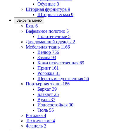
Обувные
3
Шторная фурнитура
9
Шторная тесьма
9
Закрыть меню
Бязь
6
Вафельное полотно
5
Полотенечные
5
Для домашней одежды
2
Мебельная ткань
1166
Велюр
756
Замша
93
Кожа искусственная
69
Принт
161
Рогожка
31
Шерсть искусственная
56
Портьерная ткань
186
Бархат
39
Блэкаут
25
Вуаль
37
Износостойкая
30
Тюль
55
Рогожка
4
Технические
4
Фланель
2