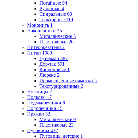
Потайные
94
Рулонные
4
Спиральные
60
Тракторные
119
Мононить
1
Наконечники
25
Металлические
5
Пластиковые
20
Нитеобрезатели
2
Нитки
1089
Гутерман
487
Дор-так
591
Капроновые
1
Люрекс
2
Промышленные намотки
5
Текстурированные
2
Ножницы
7
Подвязы
17
Подмышечники
6
Подплечники
15
Пряжки
32
Металлические
9
Пластиковые
23
Пуговицы
432
Пуговицы детские
1