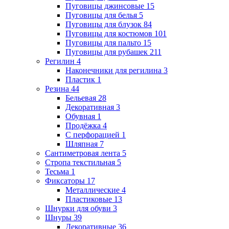
Пуговицы джинсовые
15
Пуговицы для белья
5
Пуговицы для блузок
84
Пуговицы для костюмов
101
Пуговицы для пальто
15
Пуговицы для рубашек
211
Регилин
4
Наконечники для регилина
3
Пластик
1
Резина
44
Бельевая
28
Декоративная
3
Обувная
1
Продёжка
4
С перфорацией
1
Шляпная
7
Сантиметровая лента
5
Стропа текстильная
5
Тесьма
1
Фиксаторы
17
Металлические
4
Пластиковые
13
Шнурки для обуви
3
Шнуры
39
Декоративные
36