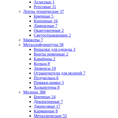
Атласные
1
Репсовые
11
Ленты технические
37
Брючные
5
Киперные
16
Лампасные
7
Окантовочные
2
Светоотражающие
2
Маркеры
7
Металлофурнитура
58
Вешалки для одежды
3
Винты ременные
2
Карабины
2
Кольца
8
Люверсы
19
Ограничители для молний
7
Полукольца
6
Пряжки-рамки
3
Хольнитены
8
Молнии
388
Брючные
24
Декоративные
7
Джинсовые
17
Карманные
8
Металлические
55