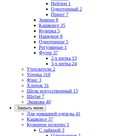
Нейлон
1
Однотонный
2
Принт
7
Зимние
8
Кашкорсе
35
Кулирка
5
Нарядное
8
Однотонное
5
Регулярные
1
Футер
37
2-х нитка
13
3-х нитка
24
Утеплители
2
Уценка
318
Флис
3
Хлопок
31
Шелк искусственный
15
Шитье
7
Экокожа
40
Закрыть меню
Для домашней одежды
41
Кашкорсе
37
Кулирное полотно
3
С лайкрой
3
Однотонное
2