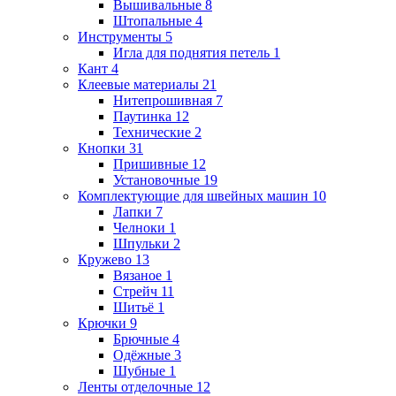
Вышивальные
8
Штопальные
4
Инструменты
5
Игла для поднятия петель
1
Кант
4
Клеевые материалы
21
Нитепрошивная
7
Паутинка
12
Технические
2
Кнопки
31
Пришивные
12
Установочные
19
Комплектующие для швейных машин
10
Лапки
7
Челноки
1
Шпульки
2
Кружево
13
Вязаное
1
Стрейч
11
Шитьё
1
Крючки
9
Брючные
4
Одёжные
3
Шубные
1
Ленты отделочные
12