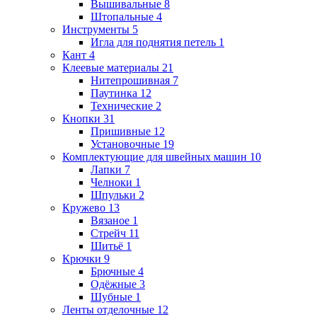
Вышивальные
8
Штопальные
4
Инструменты
5
Игла для поднятия петель
1
Кант
4
Клеевые материалы
21
Нитепрошивная
7
Паутинка
12
Технические
2
Кнопки
31
Пришивные
12
Установочные
19
Комплектующие для швейных машин
10
Лапки
7
Челноки
1
Шпульки
2
Кружево
13
Вязаное
1
Стрейч
11
Шитьё
1
Крючки
9
Брючные
4
Одёжные
3
Шубные
1
Ленты отделочные
12