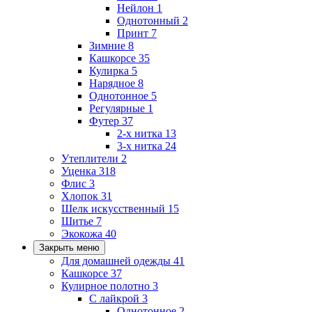
Нейлон
1
Однотонный
2
Принт
7
Зимние
8
Кашкорсе
35
Кулирка
5
Нарядное
8
Однотонное
5
Регулярные
1
Футер
37
2-х нитка
13
3-х нитка
24
Утеплители
2
Уценка
318
Флис
3
Хлопок
31
Шелк искусственный
15
Шитье
7
Экокожа
40
Закрыть меню
Для домашней одежды
41
Кашкорсе
37
Кулирное полотно
3
С лайкрой
3
Однотонное
2