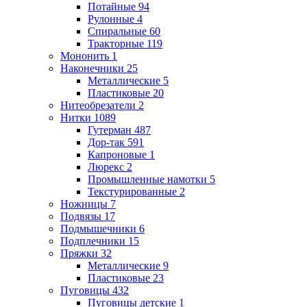
Потайные
94
Рулонные
4
Спиральные
60
Тракторные
119
Мононить
1
Наконечники
25
Металлические
5
Пластиковые
20
Нитеобрезатели
2
Нитки
1089
Гутерман
487
Дор-так
591
Капроновые
1
Люрекс
2
Промышленные намотки
5
Текстурированные
2
Ножницы
7
Подвязы
17
Подмышечники
6
Подплечники
15
Пряжки
32
Металлические
9
Пластиковые
23
Пуговицы
432
Пуговицы детские
1