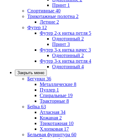
Принт
1
Спортивные
40
Трикотажные полотна
2
Летние
2
Футер
12
Футер 2-х нитка петля
5
Однотонный
2
Принт
3
Футер 3-х нитка начес
3
Однотонный
2
Футер 3-х нитка петля
4
Однотонный
4
Закрыть меню
Бегунки
36
Металлические
8
Пуллер
1
Спиральные
19
Тракторные
8
Бейка
63
Атласная
34
Кожаная
2
Трикотажная
10
Хлопковая
17
Бельевая фурнитура
60