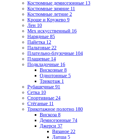
Костюмные демисезонные
13
Костюмные зимние
11
Костюмные летние
2
Кроше и Кружево
9
Лен
10
Мех искусственный
16
Нарядные
85
Пайетка
12
Пальтовые
22
Плательно-блузочные
104
Плащевые
14
Подкладочные
16
Вискозные
8
Однотонные
5
Трикотаж
1
Рубашечные
91
Сетка
10
Спортивные
24
Стёганые
11
Трикотажное полотно
180
Вискоза
8
Демисезонные
74
Джерси
37
Вязаное
22
Лапша
5