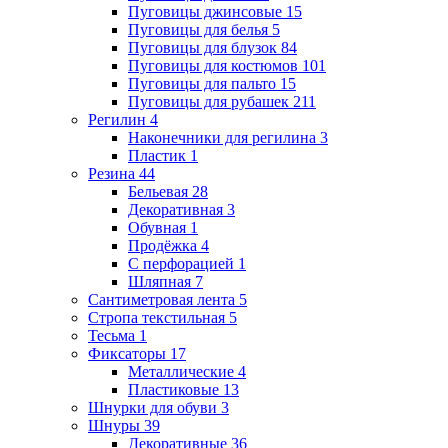
Пуговицы джинсовые
15
Пуговицы для белья
5
Пуговицы для блузок
84
Пуговицы для костюмов
101
Пуговицы для пальто
15
Пуговицы для рубашек
211
Регилин
4
Наконечники для регилина
3
Пластик
1
Резина
44
Бельевая
28
Декоративная
3
Обувная
1
Продёжка
4
С перфорацией
1
Шляпная
7
Сантиметровая лента
5
Стропа текстильная
5
Тесьма
1
Фиксаторы
17
Металлические
4
Пластиковые
13
Шнурки для обуви
3
Шнуры
39
Декоративные
36