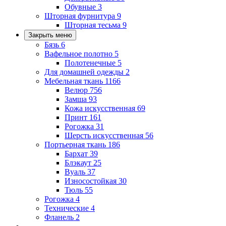
Обувные
3
Шторная фурнитура
9
Шторная тесьма
9
Закрыть меню
Бязь
6
Вафельное полотно
5
Полотенечные
5
Для домашней одежды
2
Мебельная ткань
1166
Велюр
756
Замша
93
Кожа искусственная
69
Принт
161
Рогожка
31
Шерсть искусственная
56
Портьерная ткань
186
Бархат
39
Блэкаут
25
Вуаль
37
Износостойкая
30
Тюль
55
Рогожка
4
Технические
4
Фланель
2