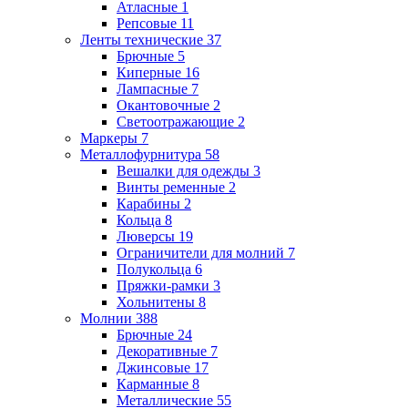
Атласные
1
Репсовые
11
Ленты технические
37
Брючные
5
Киперные
16
Лампасные
7
Окантовочные
2
Светоотражающие
2
Маркеры
7
Металлофурнитура
58
Вешалки для одежды
3
Винты ременные
2
Карабины
2
Кольца
8
Люверсы
19
Ограничители для молний
7
Полукольца
6
Пряжки-рамки
3
Хольнитены
8
Молнии
388
Брючные
24
Декоративные
7
Джинсовые
17
Карманные
8
Металлические
55