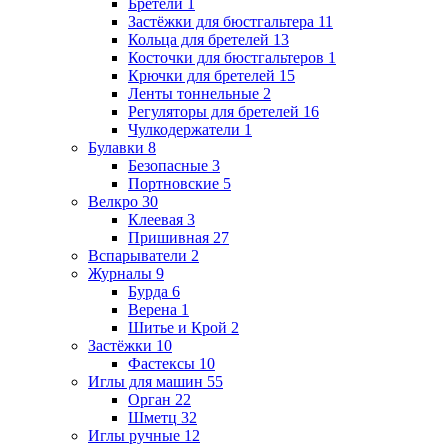
Бретели
1
Застёжки для бюстгальтера
11
Кольца для бретелей
13
Косточки для бюстгальтеров
1
Крючки для бретелей
15
Ленты тоннельные
2
Регуляторы для бретелей
16
Чулкодержатели
1
Булавки
8
Безопасные
3
Портновские
5
Велкро
30
Клеевая
3
Пришивная
27
Вспарыватели
2
Журналы
9
Бурда
6
Верена
1
Шитье и Крой
2
Застёжки
10
Фастексы
10
Иглы для машин
55
Орган
22
Шметц
32
Иглы ручные
12