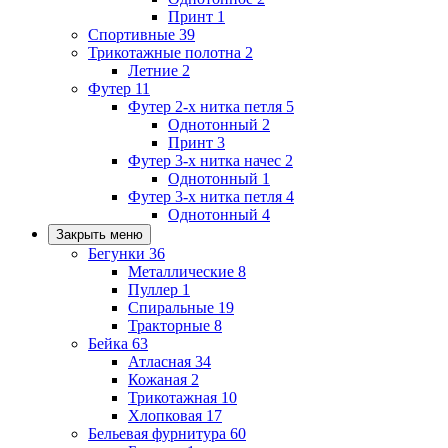
Принт
1
Спортивные
39
Трикотажные полотна
2
Летние
2
Футер
11
Футер 2-х нитка петля
5
Однотонный
2
Принт
3
Футер 3-х нитка начес
2
Однотонный
1
Футер 3-х нитка петля
4
Однотонный
4
Закрыть меню
Бегунки
36
Металлические
8
Пуллер
1
Спиральные
19
Тракторные
8
Бейка
63
Атласная
34
Кожаная
2
Трикотажная
10
Хлопковая
17
Бельевая фурнитура
60