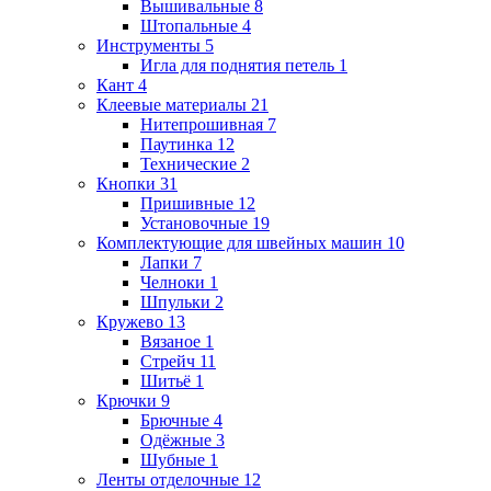
Вышивальные
8
Штопальные
4
Инструменты
5
Игла для поднятия петель
1
Кант
4
Клеевые материалы
21
Нитепрошивная
7
Паутинка
12
Технические
2
Кнопки
31
Пришивные
12
Установочные
19
Комплектующие для швейных машин
10
Лапки
7
Челноки
1
Шпульки
2
Кружево
13
Вязаное
1
Стрейч
11
Шитьё
1
Крючки
9
Брючные
4
Одёжные
3
Шубные
1
Ленты отделочные
12