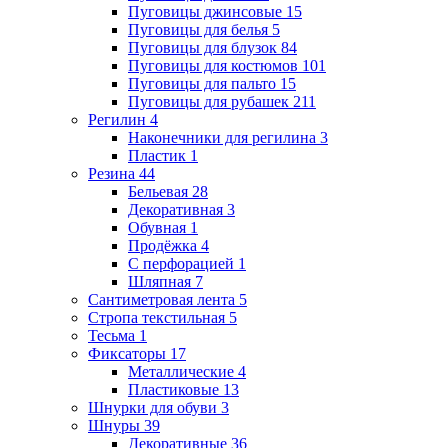
Пуговицы джинсовые
15
Пуговицы для белья
5
Пуговицы для блузок
84
Пуговицы для костюмов
101
Пуговицы для пальто
15
Пуговицы для рубашек
211
Регилин
4
Наконечники для регилина
3
Пластик
1
Резина
44
Бельевая
28
Декоративная
3
Обувная
1
Продёжка
4
С перфорацией
1
Шляпная
7
Сантиметровая лента
5
Стропа текстильная
5
Тесьма
1
Фиксаторы
17
Металлические
4
Пластиковые
13
Шнурки для обуви
3
Шнуры
39
Декоративные
36