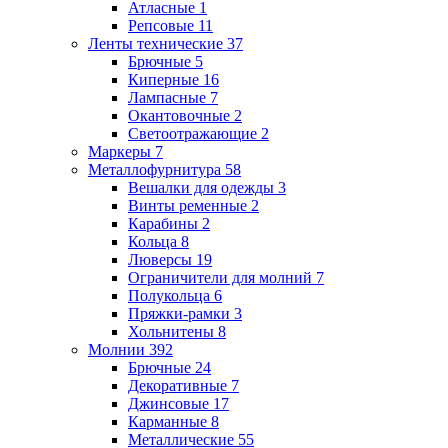
Атласные
1
Репсовые
11
Ленты технические
37
Брючные
5
Киперные
16
Лампасные
7
Окантовочные
2
Светоотражающие
2
Маркеры
7
Металлофурнитура
58
Вешалки для одежды
3
Винты ременные
2
Карабины
2
Кольца
8
Люверсы
19
Ограничители для молний
7
Полукольца
6
Пряжки-рамки
3
Хольнитены
8
Молнии
392
Брючные
24
Декоративные
7
Джинсовые
17
Карманные
8
Металлические
55