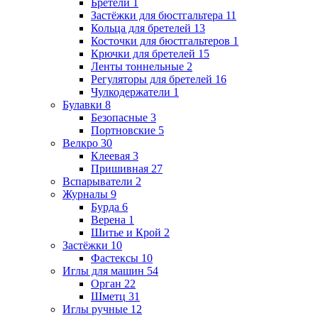
Бретели
1
Застёжки для бюстгальтера
11
Кольца для бретелей
13
Косточки для бюстгальтеров
1
Крючки для бретелей
15
Ленты тоннельные
2
Регуляторы для бретелей
16
Чулкодержатели
1
Булавки
8
Безопасные
3
Портновские
5
Велкро
30
Клеевая
3
Пришивная
27
Вспарыватели
2
Журналы
9
Бурда
6
Верена
1
Шитье и Крой
2
Застёжки
10
Фастексы
10
Иглы для машин
54
Орган
22
Шметц
31
Иглы ручные
12