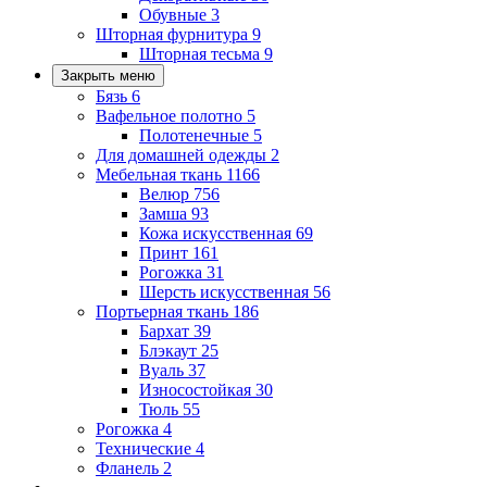
Обувные
3
Шторная фурнитура
9
Шторная тесьма
9
Закрыть меню
Бязь
6
Вафельное полотно
5
Полотенечные
5
Для домашней одежды
2
Мебельная ткань
1166
Велюр
756
Замша
93
Кожа искусственная
69
Принт
161
Рогожка
31
Шерсть искусственная
56
Портьерная ткань
186
Бархат
39
Блэкаут
25
Вуаль
37
Износостойкая
30
Тюль
55
Рогожка
4
Технические
4
Фланель
2