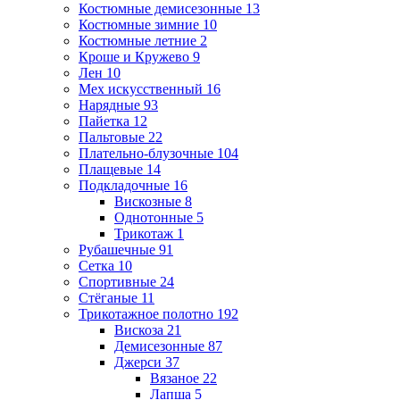
Костюмные демисезонные
13
Костюмные зимние
10
Костюмные летние
2
Кроше и Кружево
9
Лен
10
Мех искусственный
16
Нарядные
93
Пайетка
12
Пальтовые
22
Плательно-блузочные
104
Плащевые
14
Подкладочные
16
Вискозные
8
Однотонные
5
Трикотаж
1
Рубашечные
91
Сетка
10
Спортивные
24
Стёганые
11
Трикотажное полотно
192
Вискоза
21
Демисезонные
87
Джерси
37
Вязаное
22
Лапша
5