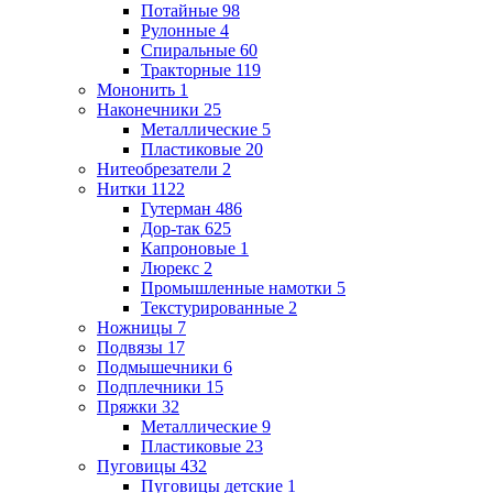
Потайные
98
Рулонные
4
Спиральные
60
Тракторные
119
Мононить
1
Наконечники
25
Металлические
5
Пластиковые
20
Нитеобрезатели
2
Нитки
1122
Гутерман
486
Дор-так
625
Капроновые
1
Люрекс
2
Промышленные намотки
5
Текстурированные
2
Ножницы
7
Подвязы
17
Подмышечники
6
Подплечники
15
Пряжки
32
Металлические
9
Пластиковые
23
Пуговицы
432
Пуговицы детские
1