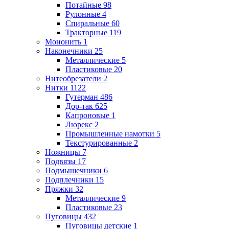
Потайные
98
Рулонные
4
Спиральные
60
Тракторные
119
Мононить
1
Наконечники
25
Металлические
5
Пластиковые
20
Нитеобрезатели
2
Нитки
1122
Гутерман
486
Дор-так
625
Капроновые
1
Люрекс
2
Промышленные намотки
5
Текстурированные
2
Ножницы
7
Подвязы
17
Подмышечники
6
Подплечники
15
Пряжки
32
Металлические
9
Пластиковые
23
Пуговицы
432
Пуговицы детские
1