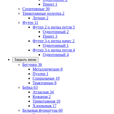
Принт
1
Спортивные
39
Трикотажные полотна
2
Летние
2
Футер
11
Футер 2-х нитка петля
5
Однотонный
2
Принт
3
Футер 3-х нитка начес
2
Однотонный
1
Футер 3-х нитка петля
4
Однотонный
4
Закрыть меню
Бегунки
36
Металлические
8
Пуллер
1
Спиральные
19
Тракторные
8
Бейка
63
Атласная
34
Кожаная
2
Трикотажная
10
Хлопковая
17
Бельевая фурнитура
60