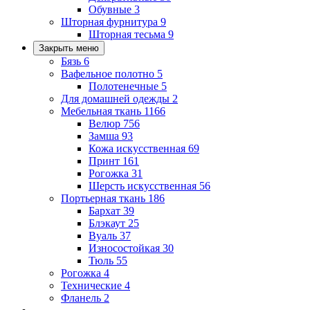
Обувные
3
Шторная фурнитура
9
Шторная тесьма
9
Закрыть меню
Бязь
6
Вафельное полотно
5
Полотенечные
5
Для домашней одежды
2
Мебельная ткань
1166
Велюр
756
Замша
93
Кожа искусственная
69
Принт
161
Рогожка
31
Шерсть искусственная
56
Портьерная ткань
186
Бархат
39
Блэкаут
25
Вуаль
37
Износостойкая
30
Тюль
55
Рогожка
4
Технические
4
Фланель
2