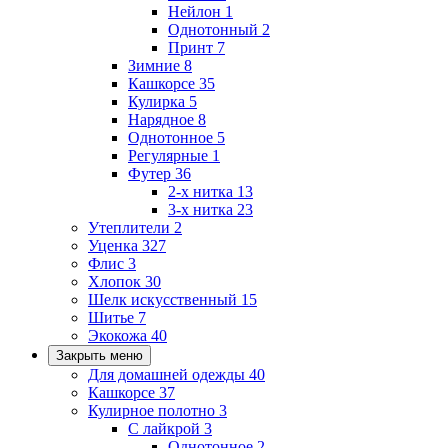
Нейлон
1
Однотонный
2
Принт
7
Зимние
8
Кашкорсе
35
Кулирка
5
Нарядное
8
Однотонное
5
Регулярные
1
Футер
36
2-х нитка
13
3-х нитка
23
Утеплители
2
Уценка
327
Флис
3
Хлопок
30
Шелк искусственный
15
Шитье
7
Экокожа
40
Закрыть меню
Для домашней одежды
40
Кашкорсе
37
Кулирное полотно
3
С лайкрой
3
Однотонное
2