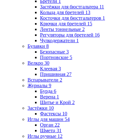
Бретели
1
Застёжки для бюстгальтера
11
Кольца для бретелей
13
Косточки для бюстгальтеров
1
Крючки для бретелей
15
Ленты тоннельные
2
Регуляторы для бретелей
16
Чулкодержатели
1
Булавки
8
Безопасные
3
Портновские
5
Велкро
30
Клеевая
3
Пришивная
27
Вспарыватели
2
Журналы
9
Бурда
6
Верена
1
Шитье и Крой
2
Застёжки
10
Фастексы
10
Иглы для машин
54
Орган
22
Шметц
31
Иглы ручные
12