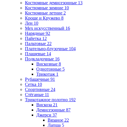
Костюмные демисезонные
13
Костюмные зимние
10
Костюмные летние
2
Кроше и Кружево
8
Лен
10
Мех искусственный
16
Нарядные
92
Пайетка
12
Пальтовые
22
Плательно-блузочные
104
Плащевые
14
Подкладочные
16
Вискозные
8
Однотонные
5
Трикотаж
1
Рубашечные
91
Сетка
10
Спортивные
24
Стёганые
11
Трикотажное полотно
192
Вискоза
21
Демисезонные
87
Джерси
37
Вязаное
22
Лапша
5