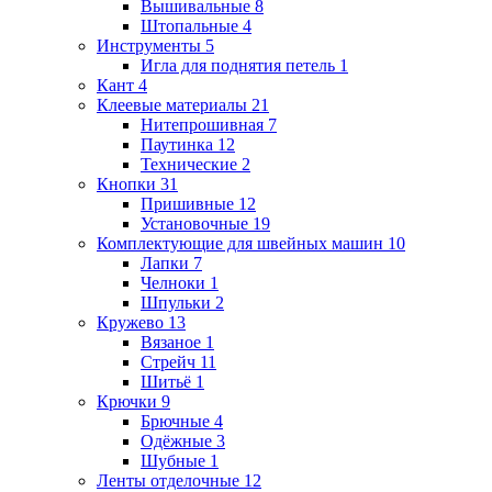
Вышивальные
8
Штопальные
4
Инструменты
5
Игла для поднятия петель
1
Кант
4
Клеевые материалы
21
Нитепрошивная
7
Паутинка
12
Технические
2
Кнопки
31
Пришивные
12
Установочные
19
Комплектующие для швейных машин
10
Лапки
7
Челноки
1
Шпульки
2
Кружево
13
Вязаное
1
Стрейч
11
Шитьё
1
Крючки
9
Брючные
4
Одёжные
3
Шубные
1
Ленты отделочные
12