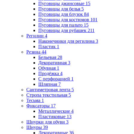
Пуговицы джинсовые
15
Пуговицы для белья
5
Пуговицы для блузок
84
Пуговицы для костюмов
101
Пуговицы для пальто
15
Пуговицы для рубашек
211
Регилин
4
Наконечники для регилина
3
Пластик
1
Резина
44
Бельевая
28
Декоративная
3
Обувная
1
Продёжка
4
С перфорацией
1
Шляпная
7
Сантиметровая лента
5
Стропа текстильная
5
Тесьма
1
Фиксаторы
17
Металлические
4
Пластиковые
13
Шнурки для обуви
3
Шнуры
39
Декоративные
36