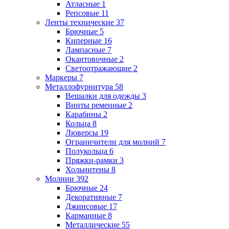
Атласные
1
Репсовые
11
Ленты технические
37
Брючные
5
Киперные
16
Лампасные
7
Окантовочные
2
Светоотражающие
2
Маркеры
7
Металлофурнитура
58
Вешалки для одежды
3
Винты ременные
2
Карабины
2
Кольца
8
Люверсы
19
Ограничители для молний
7
Полукольца
6
Пряжки-рамки
3
Хольнитены
8
Молнии
392
Брючные
24
Декоративные
7
Джинсовые
17
Карманные
8
Металлические
55