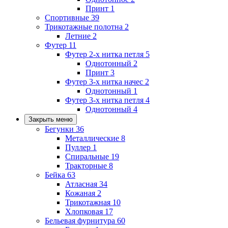
Принт
1
Спортивные
39
Трикотажные полотна
2
Летние
2
Футер
11
Футер 2-х нитка петля
5
Однотонный
2
Принт
3
Футер 3-х нитка начес
2
Однотонный
1
Футер 3-х нитка петля
4
Однотонный
4
Закрыть меню
Бегунки
36
Металлические
8
Пуллер
1
Спиральные
19
Тракторные
8
Бейка
63
Атласная
34
Кожаная
2
Трикотажная
10
Хлопковая
17
Бельевая фурнитура
60