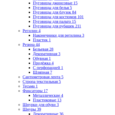
Пуговицы джинсовые
15
Пуговицы для белья
5
Пуговицы для блузок
84
Пуговицы для костюмов
101
Пуговицы для пальто
15
Пуговицы для рубашек
211
Регилин
4
Наконечники для регилина
3
Пластик
1
Резина
44
Бельевая
28
Декоративная
3
Обувная
1
Продёжка
4
С перфорацией
1
Шляпная
7
Сантиметровая лента
5
Стропа текстильная
5
Тесьма
1
Фиксаторы
17
Металлические
4
Пластиковые
13
Шнурки для обуви
3
Шнуры
39
Декоративные
36