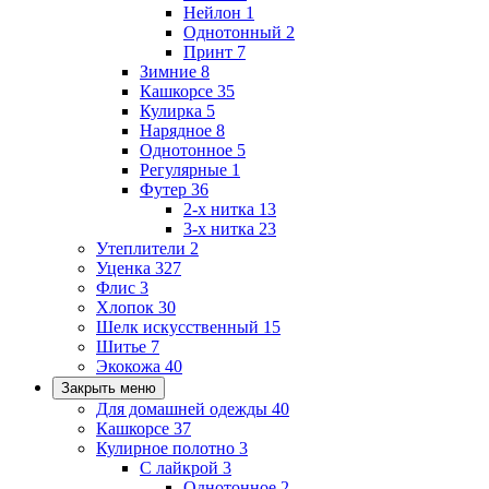
Нейлон
1
Однотонный
2
Принт
7
Зимние
8
Кашкорсе
35
Кулирка
5
Нарядное
8
Однотонное
5
Регулярные
1
Футер
36
2-х нитка
13
3-х нитка
23
Утеплители
2
Уценка
327
Флис
3
Хлопок
30
Шелк искусственный
15
Шитье
7
Экокожа
40
Закрыть меню
Для домашней одежды
40
Кашкорсе
37
Кулирное полотно
3
С лайкрой
3
Однотонное
2