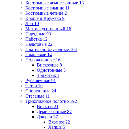
Костюмные демисезонные
13
Костюмные зимние
11
Костюмные летние
2
Кроше и Кружево
9
Лен
10
Мех искусственный
16
Нарядные
93
Пайетка
12
Пальтовые
22
Плательно-блузочные
104
Плащевые
14
Подкладочные
16
Вискозные
8
Однотонные
5
Трикотаж
1
Рубашечные
91
Сетка
10
Спортивные
24
Стёганые
11
Трикотажное полотно
192
Вискоза
21
Демисезонные
87
Джерси
37
Вязаное
22
Лапша
5