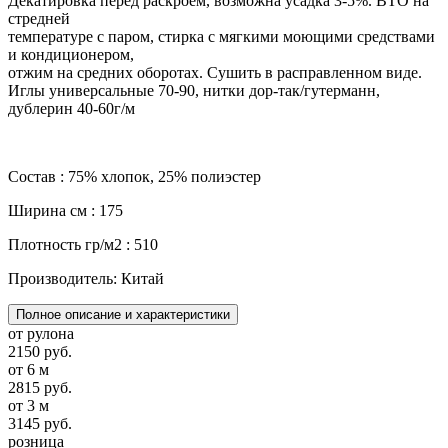
Декатировка перед раскроем, возможна усадка 3-5%. ВТО на
стредней
температуре с паром, стирка с мягкими моющими средствами
и кондиционером,
отжим на средних оборотах. Сушить в расправленном виде.
Иглы универсальные 70-90, нитки дор-так/гутерманн,
дублерин 40-60г/м
Состав : 75% хлопок, 25% полиэстер
Ширина см : 175
Плотность гр/м2 : 510
Производитель: Китай
Полное описание и характеристики
от рулона
2150 руб.
от 6 м
2815 руб.
от 3 м
3145 руб.
розница