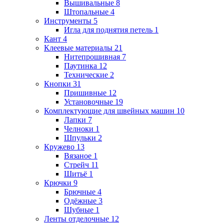
Вышивальные
8
Штопальные
4
Инструменты
5
Игла для поднятия петель
1
Кант
4
Клеевые материалы
21
Нитепрошивная
7
Паутинка
12
Технические
2
Кнопки
31
Пришивные
12
Установочные
19
Комплектующие для швейных машин
10
Лапки
7
Челноки
1
Шпульки
2
Кружево
13
Вязаное
1
Стрейч
11
Шитьё
1
Крючки
9
Брючные
4
Одёжные
3
Шубные
1
Ленты отделочные
12