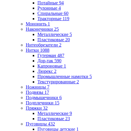
Потайные
94
Рулонные
4
Спиральные
60
Тракторные
119
Мононить
1
Наконечники
25
Металлические
5
Пластиковые
20
Нитеобрезатели
2
Нитки
1088
Гутерман
487
Дор-так
590
Капроновые
1
Люрекс
2
Промышленные намотки
5
Текстурированные
2
Ножницы
7
Подвязы
17
Подмышечники
6
Подплечники
15
Пряжки
32
Металлические
9
Пластиковые
23
Пуговицы
432
Пуговицы детские
1