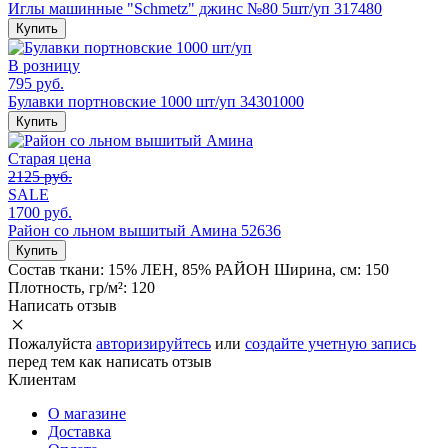
Иглы машинные "Schmetz" джинс №80 5шт/уп 317480
Купить
В розницу
795 руб.
Булавки портновские 1000 шт/уп 34301000
Купить
Старая цена
2125 руб.
SALE
1700 руб.
Район со льном вышитый Амина 52636
Купить
Состав ткани:
15% ЛЕН, 85% РАЙОН
Ширина, см:
150
Плотность, гр/м²:
120
Написать отзыв
Пожалуйста
авторизируйтесь
или
создайте учетную запись
перед тем как написать отзыв
Клиентам
О магазине
Доставка