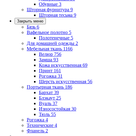
Обувные
3
Шторная фурнитура
9
Шторная тесьма
9
Закрыть меню
Бязь
6
Вафельное полотно
5
Полотенечные
5
Для домашней одежды
2
Мебельная ткань
1166
Велюр
756
Замша
93
Кожа искусственная
69
Принт
161
Рогожка
31
Шерсть искусственная
56
Портьерная ткань
186
Бархат
39
Блэкаут
25
Вуаль
37
Износостойкая
30
Тюль
55
Рогожка
4
Технические
4
Фланель
2