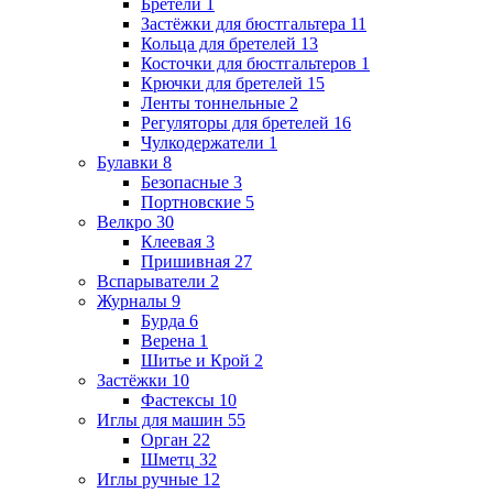
Бретели
1
Застёжки для бюстгальтера
11
Кольца для бретелей
13
Косточки для бюстгальтеров
1
Крючки для бретелей
15
Ленты тоннельные
2
Регуляторы для бретелей
16
Чулкодержатели
1
Булавки
8
Безопасные
3
Портновские
5
Велкро
30
Клеевая
3
Пришивная
27
Вспарыватели
2
Журналы
9
Бурда
6
Верена
1
Шитье и Крой
2
Застёжки
10
Фастексы
10
Иглы для машин
55
Орган
22
Шметц
32
Иглы ручные
12