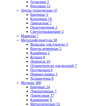
Атласные
1
Репсовые
11
Ленты технические
37
Брючные
5
Киперные
16
Лампасные
7
Окантовочные
2
Светоотражающие
2
Маркеры
7
Металлофурнитура
58
Вешалки для одежды
3
Винты ременные
2
Карабины
2
Кольца
8
Люверсы
19
Ограничители для молний
7
Полукольца
6
Пряжки-рамки
3
Хольнитены
8
Молнии
388
Брючные
24
Декоративные
7
Джинсовые
17
Карманные
8
Металлические
55