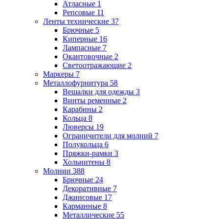
Атласные
1
Репсовые
11
Ленты технические
37
Брючные
5
Киперные
16
Лампасные
7
Окантовочные
2
Светоотражающие
2
Маркеры
7
Металлофурнитура
58
Вешалки для одежды
3
Винты ременные
2
Карабины
2
Кольца
8
Люверсы
19
Ограничители для молний
7
Полукольца
6
Пряжки-рамки
3
Хольнитены
8
Молнии
388
Брючные
24
Декоративные
7
Джинсовые
17
Карманные
8
Металлические
55