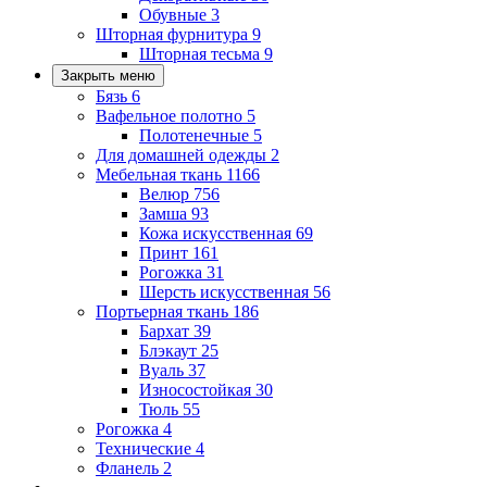
Обувные
3
Шторная фурнитура
9
Шторная тесьма
9
Закрыть меню
Бязь
6
Вафельное полотно
5
Полотенечные
5
Для домашней одежды
2
Мебельная ткань
1166
Велюр
756
Замша
93
Кожа искусственная
69
Принт
161
Рогожка
31
Шерсть искусственная
56
Портьерная ткань
186
Бархат
39
Блэкаут
25
Вуаль
37
Износостойкая
30
Тюль
55
Рогожка
4
Технические
4
Фланель
2