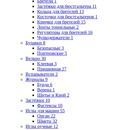
Бретели
1
Застёжки для бюстгальтера
11
Кольца для бретелей
13
Косточки для бюстгальтеров
1
Крючки для бретелей
15
Ленты тоннельные
2
Регуляторы для бретелей
16
Чулкодержатели
1
Булавки
8
Безопасные
3
Портновские
5
Велкро
30
Клеевая
3
Пришивная
27
Вспарыватели
2
Журналы
9
Бурда
6
Верена
1
Шитье и Крой
2
Застёжки
10
Фастексы
10
Иглы для машин
55
Орган
22
Шметц
32
Иглы ручные
12