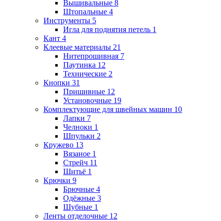
Вышивальные
8
Штопальные
4
Инструменты
5
Игла для поднятия петель
1
Кант
4
Клеевые материалы
21
Нитепрошивная
7
Паутинка
12
Технические
2
Кнопки
31
Пришивные
12
Установочные
19
Комплектующие для швейных машин
10
Лапки
7
Челноки
1
Шпульки
2
Кружево
13
Вязаное
1
Стрейч
11
Шитьё
1
Крючки
9
Брючные
4
Одёжные
3
Шубные
1
Ленты отделочные
12