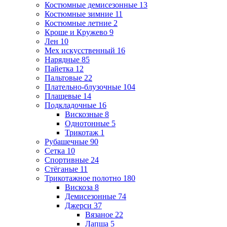
Костюмные демисезонные
13
Костюмные зимние
11
Костюмные летние
2
Кроше и Кружево
9
Лен
10
Мех искусственный
16
Нарядные
85
Пайетка
12
Пальтовые
22
Плательно-блузочные
104
Плащевые
14
Подкладочные
16
Вискозные
8
Однотонные
5
Трикотаж
1
Рубашечные
90
Сетка
10
Спортивные
24
Стёганые
11
Трикотажное полотно
180
Вискоза
8
Демисезонные
74
Джерси
37
Вязаное
22
Лапша
5