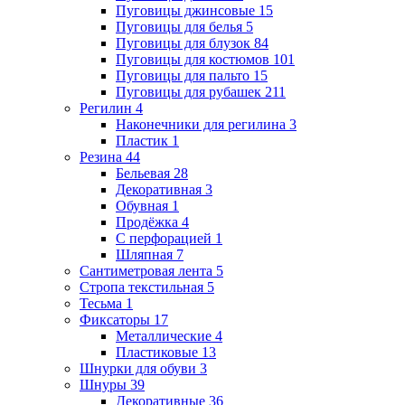
Пуговицы джинсовые
15
Пуговицы для белья
5
Пуговицы для блузок
84
Пуговицы для костюмов
101
Пуговицы для пальто
15
Пуговицы для рубашек
211
Регилин
4
Наконечники для регилина
3
Пластик
1
Резина
44
Бельевая
28
Декоративная
3
Обувная
1
Продёжка
4
С перфорацией
1
Шляпная
7
Сантиметровая лента
5
Стропа текстильная
5
Тесьма
1
Фиксаторы
17
Металлические
4
Пластиковые
13
Шнурки для обуви
3
Шнуры
39
Декоративные
36