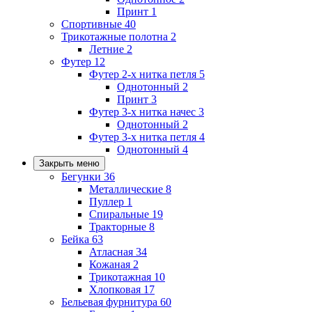
Принт
1
Спортивные
40
Трикотажные полотна
2
Летние
2
Футер
12
Футер 2-х нитка петля
5
Однотонный
2
Принт
3
Футер 3-х нитка начес
3
Однотонный
2
Футер 3-х нитка петля
4
Однотонный
4
Закрыть меню
Бегунки
36
Металлические
8
Пуллер
1
Спиральные
19
Тракторные
8
Бейка
63
Атласная
34
Кожаная
2
Трикотажная
10
Хлопковая
17
Бельевая фурнитура
60