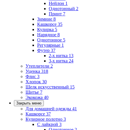
Нейлон
1
Однотонный
2
Принт
7
Зимние
8
Кашкорсе
35
Кулирка
5
Нарядное
8
Однотонное
5
Регулярные
1
Футер
37
2-х нитка
13
3-х нитка
24
Утеплители
2
Уценка
318
Флис
3
Хлопок
30
Шелк искусственный
15
Шитье
7
Экокожа
40
Закрыть меню
Для домашней одежды
41
Кашкорсе
37
Кулирное полотно
3
С лайкрой
3
Однотонное
2