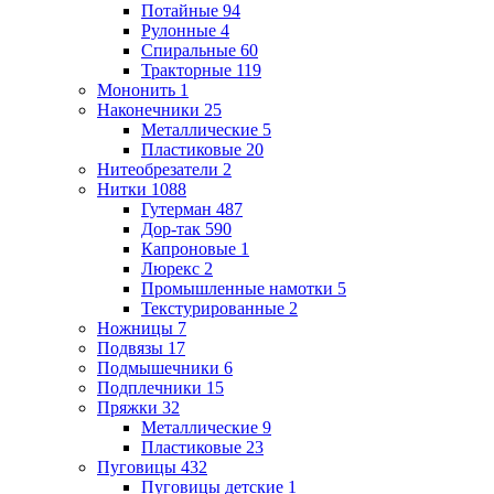
Потайные
94
Рулонные
4
Спиральные
60
Тракторные
119
Мононить
1
Наконечники
25
Металлические
5
Пластиковые
20
Нитеобрезатели
2
Нитки
1088
Гутерман
487
Дор-так
590
Капроновые
1
Люрекс
2
Промышленные намотки
5
Текстурированные
2
Ножницы
7
Подвязы
17
Подмышечники
6
Подплечники
15
Пряжки
32
Металлические
9
Пластиковые
23
Пуговицы
432
Пуговицы детские
1