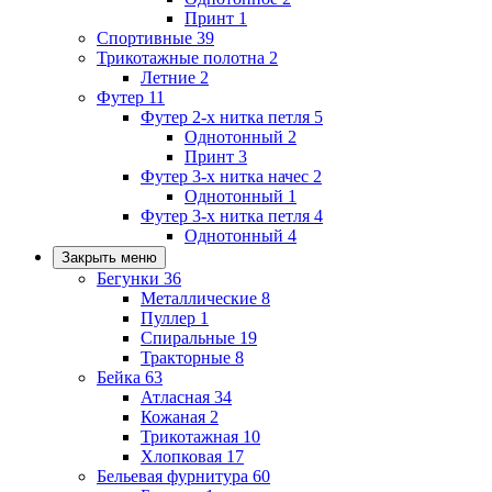
Принт
1
Спортивные
39
Трикотажные полотна
2
Летние
2
Футер
11
Футер 2-х нитка петля
5
Однотонный
2
Принт
3
Футер 3-х нитка начес
2
Однотонный
1
Футер 3-х нитка петля
4
Однотонный
4
Закрыть меню
Бегунки
36
Металлические
8
Пуллер
1
Спиральные
19
Тракторные
8
Бейка
63
Атласная
34
Кожаная
2
Трикотажная
10
Хлопковая
17
Бельевая фурнитура
60