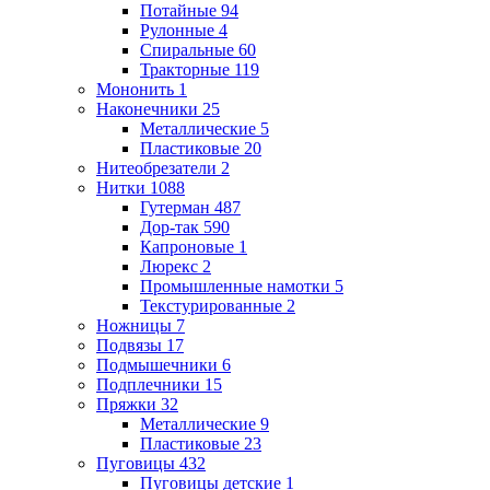
Потайные
94
Рулонные
4
Спиральные
60
Тракторные
119
Мононить
1
Наконечники
25
Металлические
5
Пластиковые
20
Нитеобрезатели
2
Нитки
1088
Гутерман
487
Дор-так
590
Капроновые
1
Люрекс
2
Промышленные намотки
5
Текстурированные
2
Ножницы
7
Подвязы
17
Подмышечники
6
Подплечники
15
Пряжки
32
Металлические
9
Пластиковые
23
Пуговицы
432
Пуговицы детские
1