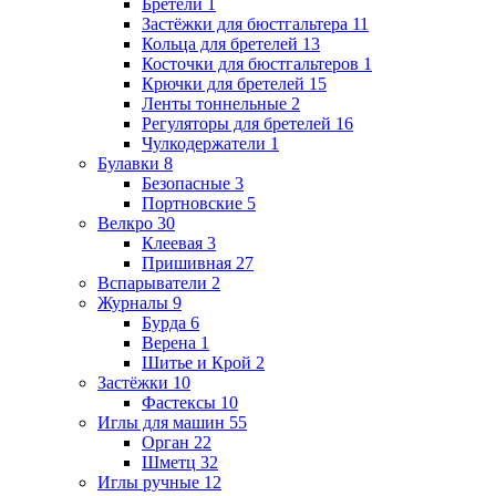
Бретели
1
Застёжки для бюстгальтера
11
Кольца для бретелей
13
Косточки для бюстгальтеров
1
Крючки для бретелей
15
Ленты тоннельные
2
Регуляторы для бретелей
16
Чулкодержатели
1
Булавки
8
Безопасные
3
Портновские
5
Велкро
30
Клеевая
3
Пришивная
27
Вспарыватели
2
Журналы
9
Бурда
6
Верена
1
Шитье и Крой
2
Застёжки
10
Фастексы
10
Иглы для машин
55
Орган
22
Шметц
32
Иглы ручные
12