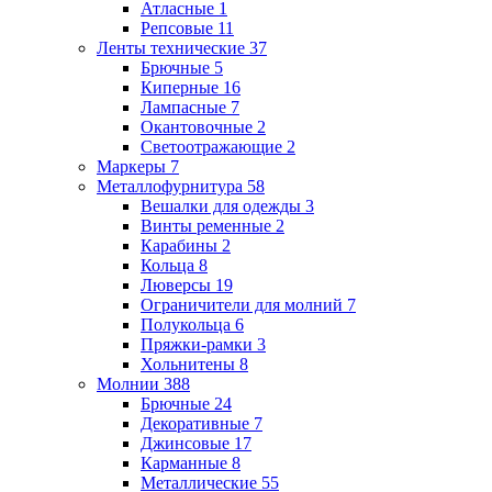
Атласные
1
Репсовые
11
Ленты технические
37
Брючные
5
Киперные
16
Лампасные
7
Окантовочные
2
Светоотражающие
2
Маркеры
7
Металлофурнитура
58
Вешалки для одежды
3
Винты ременные
2
Карабины
2
Кольца
8
Люверсы
19
Ограничители для молний
7
Полукольца
6
Пряжки-рамки
3
Хольнитены
8
Молнии
388
Брючные
24
Декоративные
7
Джинсовые
17
Карманные
8
Металлические
55