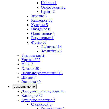
Нейлон
1
Однотонный
2
Принт
7
Зимние
8
Кашкорсе
35
Кулирка
5
Нарядное
8
Однотонное
5
Регулярные
1
Футер
36
2-х нитка
13
3-х нитка
23
Утеплители
2
Уценка
327
Флис
3
Хлопок
30
Шелк искусственный
15
Шитье
7
Экокожа
40
Закрыть меню
Для домашней одежды
40
Кашкорсе
37
Кулирное полотно
3
С лайкрой
3
Однотонное
2