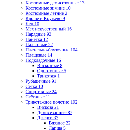
Костюмные демисезонные
13
Костюмные зимние
10
Костюмные летние
2
Кроше и Кружево
9
Лен
10
Мех искусственный
16
Нарядные
93
Пайетка
12
Пальтовые
22
Плательно-блузочные
104
Плащевые
14
Подкладочные
16
Вискозные
8
Однотонные
5
Трикотаж
1
Рубашечные
91
Сетка
10
Спортивные
24
Стёганые
11
Трикотажное полотно
192
Вискоза
21
Демисезонные
87
Джерси
37
Вязаное
22
Лапша
5