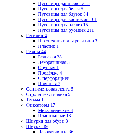
Пуговицы джинсовые
15
Пуговицы для белья
5
Пуговицы для блузок
84
Пуговицы для костюмов
101
Пуговицы для пальто
15
Пуговицы для рубашек
211
Регилин
4
Наконечники для регилина
3
Пластик
1
Резина
44
Бельевая
28
Декоративная
3
Обувная
1
Продёжка
4
С перфорацией
1
Шляпная
7
Сантиметровая лента
5
Стропа текстильная
5
Тесьма
1
Фиксаторы
17
Металлические
4
Пластиковые
13
Шнурки для обуви
3
Шнуры
39
Декоративные
36