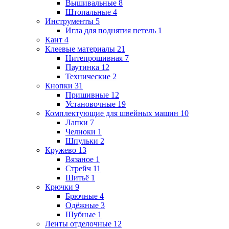
Вышивальные
8
Штопальные
4
Инструменты
5
Игла для поднятия петель
1
Кант
4
Клеевые материалы
21
Нитепрошивная
7
Паутинка
12
Технические
2
Кнопки
31
Пришивные
12
Установочные
19
Комплектующие для швейных машин
10
Лапки
7
Челноки
1
Шпульки
2
Кружево
13
Вязаное
1
Стрейч
11
Шитьё
1
Крючки
9
Брючные
4
Одёжные
3
Шубные
1
Ленты отделочные
12