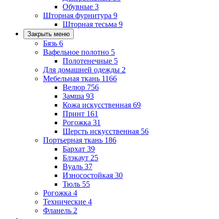
Обувные
3
Шторная фурнитура
9
Шторная тесьма
9
Закрыть меню
Бязь
6
Вафельное полотно
5
Полотенечные
5
Для домашней одежды
2
Мебельная ткань
1166
Велюр
756
Замша
93
Кожа искусственная
69
Принт
161
Рогожка
31
Шерсть искусственная
56
Портьерная ткань
186
Бархат
39
Блэкаут
25
Вуаль
37
Износостойкая
30
Тюль
55
Рогожка
4
Технические
4
Фланель
2