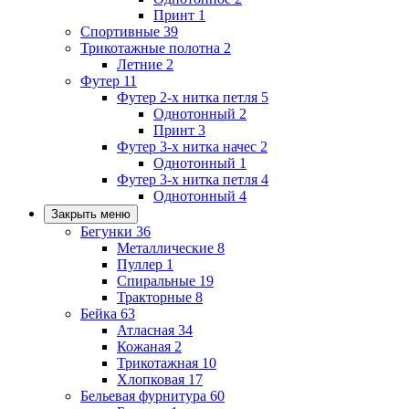
Принт
1
Спортивные
39
Трикотажные полотна
2
Летние
2
Футер
11
Футер 2-х нитка петля
5
Однотонный
2
Принт
3
Футер 3-х нитка начес
2
Однотонный
1
Футер 3-х нитка петля
4
Однотонный
4
Закрыть меню
Бегунки
36
Металлические
8
Пуллер
1
Спиральные
19
Тракторные
8
Бейка
63
Атласная
34
Кожаная
2
Трикотажная
10
Хлопковая
17
Бельевая фурнитура
60