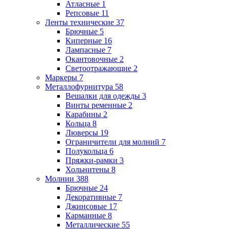
Атласные
1
Репсовые
11
Ленты технические
37
Брючные
5
Киперные
16
Лампасные
7
Окантовочные
2
Светоотражающие
2
Маркеры
7
Металлофурнитура
58
Вешалки для одежды
3
Винты ременные
2
Карабины
2
Кольца
8
Люверсы
19
Ограничители для молний
7
Полукольца
6
Пряжки-рамки
3
Хольнитены
8
Молнии
388
Брючные
24
Декоративные
7
Джинсовые
17
Карманные
8
Металлические
55