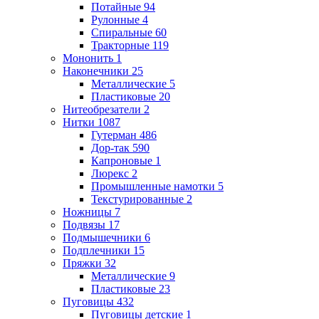
Потайные
94
Рулонные
4
Спиральные
60
Тракторные
119
Мононить
1
Наконечники
25
Металлические
5
Пластиковые
20
Нитеобрезатели
2
Нитки
1087
Гутерман
486
Дор-так
590
Капроновые
1
Люрекс
2
Промышленные намотки
5
Текстурированные
2
Ножницы
7
Подвязы
17
Подмышечники
6
Подплечники
15
Пряжки
32
Металлические
9
Пластиковые
23
Пуговицы
432
Пуговицы детские
1