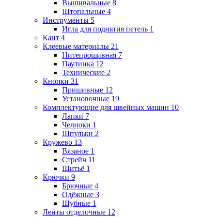
Вышивальные
8
Штопальные
4
Инструменты
5
Игла для поднятия петель
1
Кант
4
Клеевые материалы
21
Нитепрошивная
7
Паутинка
12
Технические
2
Кнопки
31
Пришивные
12
Установочные
19
Комплектующие для швейных машин
10
Лапки
7
Челноки
1
Шпульки
2
Кружево
13
Вязаное
1
Стрейч
11
Шитьё
1
Крючки
9
Брючные
4
Одёжные
3
Шубные
1
Ленты отделочные
12