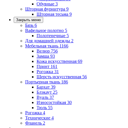
Обувные
3
Шторная фурнитура
9
Шторная тесьма
9
Закрыть меню
Бязь
6
Вафельное полотно
5
Полотенечные
5
Для домашней одежды
2
Мебельная ткань
1166
Велюр
756
Замша
93
Кожа искусственная
69
Принт
161
Рогожка
31
Шерсть искусственная
56
Портьерная ткань
186
Бархат
39
Блэкаут
25
Вуаль
37
Износостойкая
30
Тюль
55
Рогожка
4
Технические
4
Фланель
2