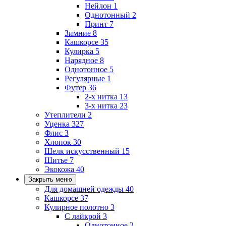
Нейлон
1
Однотонный
2
Принт
7
Зимние
8
Кашкорсе
35
Кулирка
5
Нарядное
8
Однотонное
5
Регулярные
1
Футер
36
2-х нитка
13
3-х нитка
23
Утеплители
2
Уценка
327
Флис
3
Хлопок
30
Шелк искусственный
15
Шитье
7
Экокожа
40
Закрыть меню
Для домашней одежды
40
Кашкорсе
37
Кулирное полотно
3
С лайкрой
3
Однотонное
2