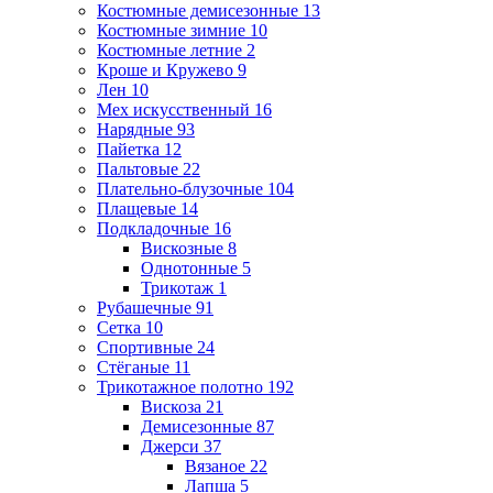
Костюмные демисезонные
13
Костюмные зимние
10
Костюмные летние
2
Кроше и Кружево
9
Лен
10
Мех искусственный
16
Нарядные
93
Пайетка
12
Пальтовые
22
Плательно-блузочные
104
Плащевые
14
Подкладочные
16
Вискозные
8
Однотонные
5
Трикотаж
1
Рубашечные
91
Сетка
10
Спортивные
24
Стёганые
11
Трикотажное полотно
192
Вискоза
21
Демисезонные
87
Джерси
37
Вязаное
22
Лапша
5