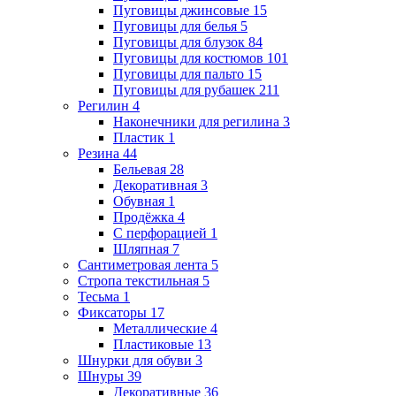
Пуговицы джинсовые
15
Пуговицы для белья
5
Пуговицы для блузок
84
Пуговицы для костюмов
101
Пуговицы для пальто
15
Пуговицы для рубашек
211
Регилин
4
Наконечники для регилина
3
Пластик
1
Резина
44
Бельевая
28
Декоративная
3
Обувная
1
Продёжка
4
С перфорацией
1
Шляпная
7
Сантиметровая лента
5
Стропа текстильная
5
Тесьма
1
Фиксаторы
17
Металлические
4
Пластиковые
13
Шнурки для обуви
3
Шнуры
39
Декоративные
36