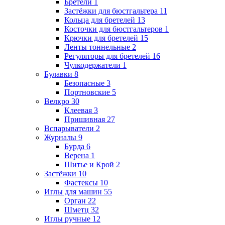
Бретели
1
Застёжки для бюстгальтера
11
Кольца для бретелей
13
Косточки для бюстгальтеров
1
Крючки для бретелей
15
Ленты тоннельные
2
Регуляторы для бретелей
16
Чулкодержатели
1
Булавки
8
Безопасные
3
Портновские
5
Велкро
30
Клеевая
3
Пришивная
27
Вспарыватели
2
Журналы
9
Бурда
6
Верена
1
Шитье и Крой
2
Застёжки
10
Фастексы
10
Иглы для машин
55
Орган
22
Шметц
32
Иглы ручные
12