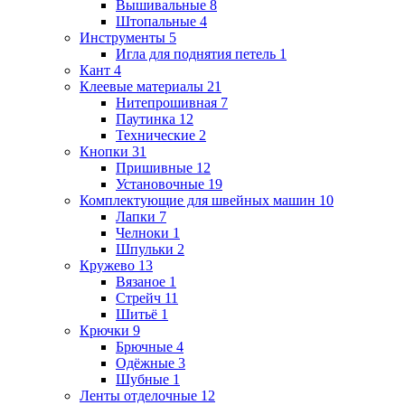
Вышивальные
8
Штопальные
4
Инструменты
5
Игла для поднятия петель
1
Кант
4
Клеевые материалы
21
Нитепрошивная
7
Паутинка
12
Технические
2
Кнопки
31
Пришивные
12
Установочные
19
Комплектующие для швейных машин
10
Лапки
7
Челноки
1
Шпульки
2
Кружево
13
Вязаное
1
Стрейч
11
Шитьё
1
Крючки
9
Брючные
4
Одёжные
3
Шубные
1
Ленты отделочные
12