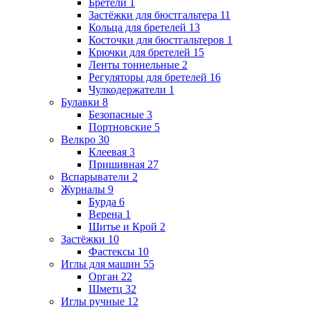
Бретели
1
Застёжки для бюстгальтера
11
Кольца для бретелей
13
Косточки для бюстгальтеров
1
Крючки для бретелей
15
Ленты тоннельные
2
Регуляторы для бретелей
16
Чулкодержатели
1
Булавки
8
Безопасные
3
Портновские
5
Велкро
30
Клеевая
3
Пришивная
27
Вспарыватели
2
Журналы
9
Бурда
6
Верена
1
Шитье и Крой
2
Застёжки
10
Фастексы
10
Иглы для машин
55
Орган
22
Шметц
32
Иглы ручные
12