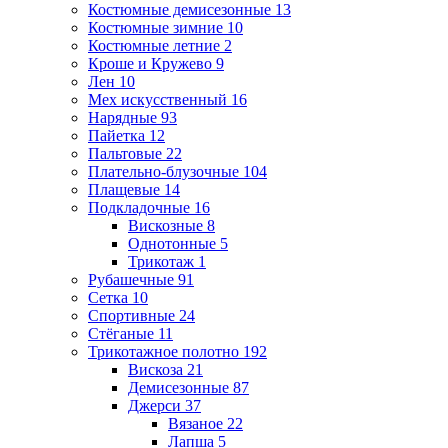
Костюмные демисезонные
13
Костюмные зимние
10
Костюмные летние
2
Кроше и Кружево
9
Лен
10
Мех искусственный
16
Нарядные
93
Пайетка
12
Пальтовые
22
Плательно-блузочные
104
Плащевые
14
Подкладочные
16
Вискозные
8
Однотонные
5
Трикотаж
1
Рубашечные
91
Сетка
10
Спортивные
24
Стёганые
11
Трикотажное полотно
192
Вискоза
21
Демисезонные
87
Джерси
37
Вязаное
22
Лапша
5