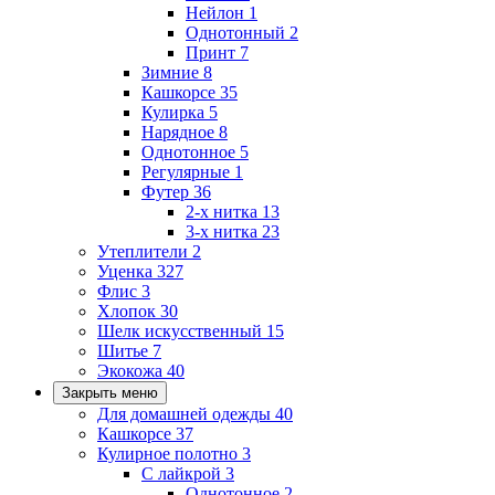
Нейлон
1
Однотонный
2
Принт
7
Зимние
8
Кашкорсе
35
Кулирка
5
Нарядное
8
Однотонное
5
Регулярные
1
Футер
36
2-х нитка
13
3-х нитка
23
Утеплители
2
Уценка
327
Флис
3
Хлопок
30
Шелк искусственный
15
Шитье
7
Экокожа
40
Закрыть меню
Для домашней одежды
40
Кашкорсе
37
Кулирное полотно
3
С лайкрой
3
Однотонное
2