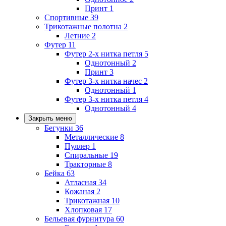
Принт
1
Спортивные
39
Трикотажные полотна
2
Летние
2
Футер
11
Футер 2-х нитка петля
5
Однотонный
2
Принт
3
Футер 3-х нитка начес
2
Однотонный
1
Футер 3-х нитка петля
4
Однотонный
4
Закрыть меню
Бегунки
36
Металлические
8
Пуллер
1
Спиральные
19
Тракторные
8
Бейка
63
Атласная
34
Кожаная
2
Трикотажная
10
Хлопковая
17
Бельевая фурнитура
60