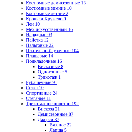
Костюмные демисезонные
13
Костюмные зимние
10
Костюмные летние
2
Кроше и Кружево
9
Лен
10
Мех искусственный
16
Нарядные
93
Пайетка
12
Пальтовые
22
Плательно-блузочные
104
Плащевые
14
Подкладочные
16
Вискозные
8
Однотонные
5
Трикотаж
1
Рубашечные
91
Сетка
10
Спортивные
24
Стёганые
11
Трикотажное полотно
192
Вискоза
21
Демисезонные
87
Джерси
37
Вязаное
22
Лапша
5