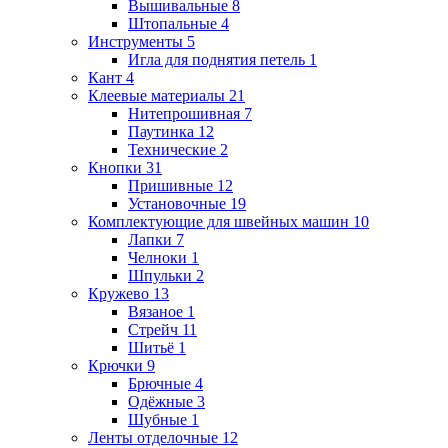
Вышивальные
8
Штопальные
4
Инструменты
5
Игла для поднятия петель
1
Кант
4
Клеевые материалы
21
Нитепрошивная
7
Паутинка
12
Технические
2
Кнопки
31
Пришивные
12
Установочные
19
Комплектующие для швейных машин
10
Лапки
7
Челноки
1
Шпульки
2
Кружево
13
Вязаное
1
Стрейч
11
Шитьё
1
Крючки
9
Брючные
4
Одёжные
3
Шубные
1
Ленты отделочные
12