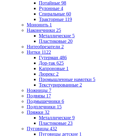
Потайные
98
Рулонные
4
Спиральные
60
Тракторные
119
Мононить
1
Наконечники
25
Металлические
5
Пластиковые
20
Нитеобрезатели
2
Нитки
1122
Гутерман
486
Дор-так
625
Капроновые
1
Люрекс
2
Промышленные намотки
5
Текстурированные
2
Ножницы
7
Подвязы
17
Подмышечники
6
Подплечники
15
Пряжки
32
Металлические
9
Пластиковые
23
Пуговицы
432
Пуговицы детские
1