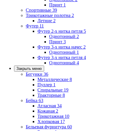
Принт
1
Спортивные
39
Трикотажные полотна
2
Летние
2
Футер
11
Футер 2-х нитка петля
5
Однотонный
2
Принт
3
Футер 3-х нитка начес
2
Однотонный
1
Футер 3-х нитка петля
4
Однотонный
4
Закрыть меню
Бегунки
36
Металлические
8
Пуллер
1
Спиральные
19
Тракторные
8
Бейка
63
Атласная
34
Кожаная
2
Трикотажная
10
Хлопковая
17
Бельевая фурнитура
60