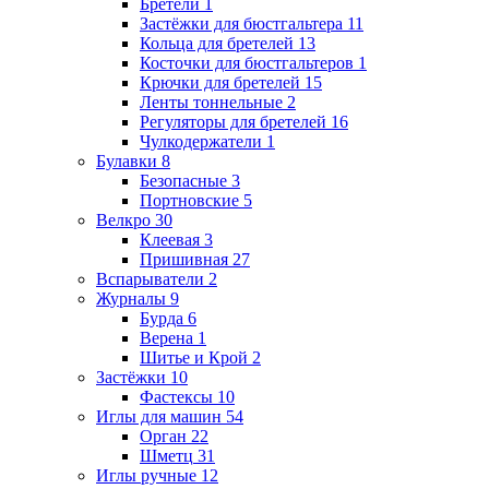
Бретели
1
Застёжки для бюстгальтера
11
Кольца для бретелей
13
Косточки для бюстгальтеров
1
Крючки для бретелей
15
Ленты тоннельные
2
Регуляторы для бретелей
16
Чулкодержатели
1
Булавки
8
Безопасные
3
Портновские
5
Велкро
30
Клеевая
3
Пришивная
27
Вспарыватели
2
Журналы
9
Бурда
6
Верена
1
Шитье и Крой
2
Застёжки
10
Фастексы
10
Иглы для машин
54
Орган
22
Шметц
31
Иглы ручные
12