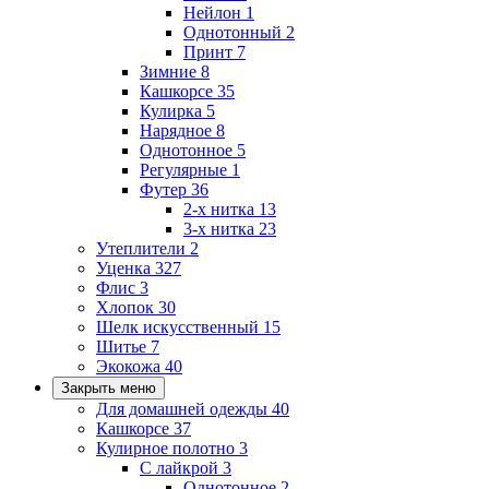
Нейлон
1
Однотонный
2
Принт
7
Зимние
8
Кашкорсе
35
Кулирка
5
Нарядное
8
Однотонное
5
Регулярные
1
Футер
36
2-х нитка
13
3-х нитка
23
Утеплители
2
Уценка
327
Флис
3
Хлопок
30
Шелк искусственный
15
Шитье
7
Экокожа
40
Закрыть меню
Для домашней одежды
40
Кашкорсе
37
Кулирное полотно
3
С лайкрой
3
Однотонное
2