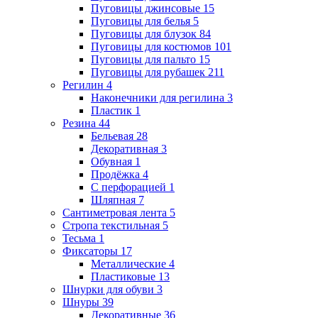
Пуговицы джинсовые
15
Пуговицы для белья
5
Пуговицы для блузок
84
Пуговицы для костюмов
101
Пуговицы для пальто
15
Пуговицы для рубашек
211
Регилин
4
Наконечники для регилина
3
Пластик
1
Резина
44
Бельевая
28
Декоративная
3
Обувная
1
Продёжка
4
С перфорацией
1
Шляпная
7
Сантиметровая лента
5
Стропа текстильная
5
Тесьма
1
Фиксаторы
17
Металлические
4
Пластиковые
13
Шнурки для обуви
3
Шнуры
39
Декоративные
36