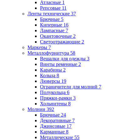
Атласные
1
Репсовые
11
Ленты технические
37
Брючные
5
Киперные
16
Лампасные
7
Окантовочные
2
Светоотражающие
2
Маркеры
7
Металлофурнитура
58
Вешалки для одежды
3
Винты ременные
2
Карабины
2
Кольца
8
Люверсы
19
Ограничители для молний
7
Полукольца
6
Пряжки-рамки
3
Хольнитены
8
Молнии
392
Брючные
24
Декоративные
7
Джинсовые
17
Карманные
8
Металлические
55