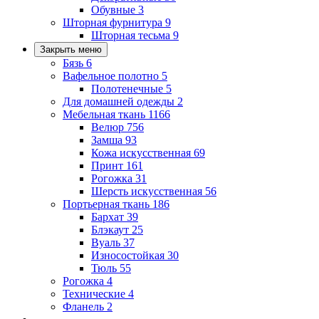
Обувные
3
Шторная фурнитура
9
Шторная тесьма
9
Закрыть меню
Бязь
6
Вафельное полотно
5
Полотенечные
5
Для домашней одежды
2
Мебельная ткань
1166
Велюр
756
Замша
93
Кожа искусственная
69
Принт
161
Рогожка
31
Шерсть искусственная
56
Портьерная ткань
186
Бархат
39
Блэкаут
25
Вуаль
37
Износостойкая
30
Тюль
55
Рогожка
4
Технические
4
Фланель
2