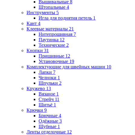
Вышивальные
8
Штопальные
4
Инструменты
5
Игла для поднятия петель
1
Кант
4
Клеевые материалы
21
Нитепрошивная
7
Паутинка
12
Технические
2
Кнопки
31
Пришивные
12
Установочные
19
Комплектующие для швейных машин
10
Лапки
7
Челноки
1
Шпульки
2
Кружево
13
Вязаное
1
Стрейч
11
Шитьё
1
Крючки
9
Брючные
4
Одёжные
3
Шубные
1
Ленты отделочные
12