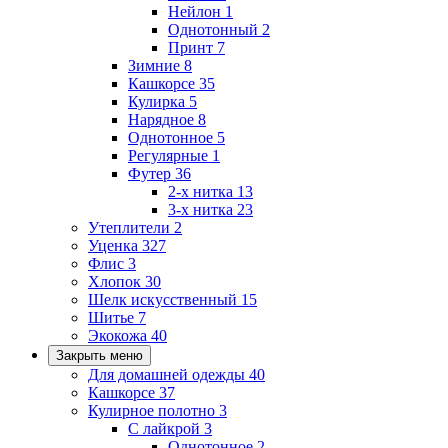
Нейлон
1
Однотонный
2
Принт
7
Зимние
8
Кашкорсе
35
Кулирка
5
Нарядное
8
Однотонное
5
Регулярные
1
Футер
36
2-х нитка
13
3-х нитка
23
Утеплители
2
Уценка
327
Флис
3
Хлопок
30
Шелк искусственный
15
Шитье
7
Экокожа
40
Закрыть меню
Для домашней одежды
40
Кашкорсе
37
Кулирное полотно
3
С лайкрой
3
Однотонное
2