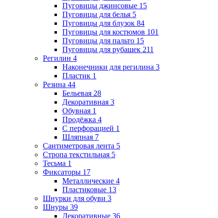
Пуговицы джинсовые
15
Пуговицы для белья
5
Пуговицы для блузок
84
Пуговицы для костюмов
101
Пуговицы для пальто
15
Пуговицы для рубашек
211
Регилин
4
Наконечники для регилина
3
Пластик
1
Резина
44
Бельевая
28
Декоративная
3
Обувная
1
Продёжка
4
С перфорацией
1
Шляпная
7
Сантиметровая лента
5
Стропа текстильная
5
Тесьма
1
Фиксаторы
17
Металлические
4
Пластиковые
13
Шнурки для обуви
3
Шнуры
39
Декоративные
36