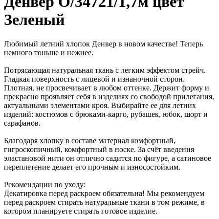
Денвер О/34721/1,7м цвет
Зеленый
Любимый летний хлопок Денвер в новом качестве! Теперь
немного тоньше и нежнее.
Потрясающая натуральная ткань с легким эффектом стрейч.
Гладкая поверхность с лицевой и изнаночной сторон.
Плотная, не просвечивает в любом оттенке. Держит форму и
прекрасно проявляет себя в изделиях со свободой прилегания,
актуальными элементами кроя. Выбирайте ее для летних
изделий: костюмов с брюками-карго, рубашек, юбок, шорт и
сарафанов.
Благодаря хлопку в составе материал комфортный,
гигроскопичный, комфортный в носке. За счёт введения
эластановой нити он отлично садится по фигуре, а сатиновое
переплетение делает его прочным и износостойким.
Рекомендации по уходу:
Декатировка перед раскроем обязательна! Мы рекомендуем
перед раскроем стирать натуральные ткани в том режиме, в
котором планируете стирать готовое изделие.