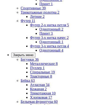
Принт
1
Спортивные
39
Трикотажные полотна
2
Летние
2
Футер
11
Футер 2-х нитка петля
5
Однотонный
2
Принт
3
Футер 3-х нитка начес
2
Однотонный
1
Футер 3-х нитка петля
4
Однотонный
4
Закрыть меню
Бегунки
36
Металлические
8
Пуллер
1
Спиральные
19
Тракторные
8
Бейка
63
Атласная
34
Кожаная
2
Трикотажная
10
Хлопковая
17
Бельевая фурнитура
60