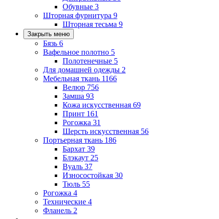
Обувные
3
Шторная фурнитура
9
Шторная тесьма
9
Закрыть меню
Бязь
6
Вафельное полотно
5
Полотенечные
5
Для домашней одежды
2
Мебельная ткань
1166
Велюр
756
Замша
93
Кожа искусственная
69
Принт
161
Рогожка
31
Шерсть искусственная
56
Портьерная ткань
186
Бархат
39
Блэкаут
25
Вуаль
37
Износостойкая
30
Тюль
55
Рогожка
4
Технические
4
Фланель
2