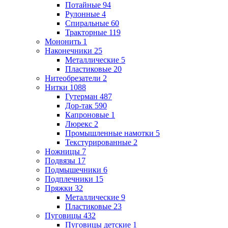
Потайные
94
Рулонные
4
Спиральные
60
Тракторные
119
Мононить
1
Наконечники
25
Металлические
5
Пластиковые
20
Нитеобрезатели
2
Нитки
1088
Гутерман
487
Дор-так
590
Капроновые
1
Люрекс
2
Промышленные намотки
5
Текстурированные
2
Ножницы
7
Подвязы
17
Подмышечники
6
Подплечники
15
Пряжки
32
Металлические
9
Пластиковые
23
Пуговицы
432
Пуговицы детские
1