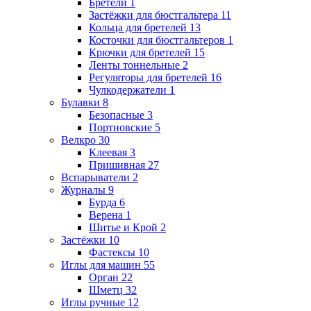
Бретели
1
Застёжки для бюстгальтера
11
Кольца для бретелей
13
Косточки для бюстгальтеров
1
Крючки для бретелей
15
Ленты тоннельные
2
Регуляторы для бретелей
16
Чулкодержатели
1
Булавки
8
Безопасные
3
Портновские
5
Велкро
30
Клеевая
3
Пришивная
27
Вспарыватели
2
Журналы
9
Бурда
6
Верена
1
Шитье и Крой
2
Застёжки
10
Фастексы
10
Иглы для машин
55
Орган
22
Шметц
32
Иглы ручные
12