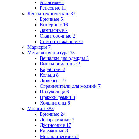
Атласные
1
Репсовые
11
Ленты технические
37
Брючные
5
Киперные
16
Лампасные
7
Окантовочные
2
Светоотражающие
2
Маркеры
7
Металлофурнитура
58
Вешалки для одежды
3
Винты ременные
2
Карабины
2
Кольца
8
Люверсы
19
Ограничители для молний
7
Полукольца
6
Пряжки-рамки
3
Хольнитены
8
Молнии
388
Брючные
24
Декоративные
7
Джинсовые
17
Карманные
8
Металлические
55