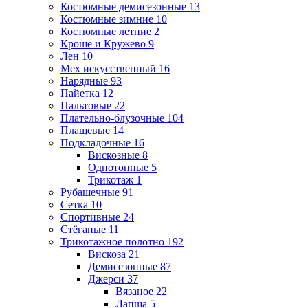
Костюмные демисезонные
13
Костюмные зимние
10
Костюмные летние
2
Кроше и Кружево
9
Лен
10
Мех искусственный
16
Нарядные
93
Пайетка
12
Пальтовые
22
Плательно-блузочные
104
Плащевые
14
Подкладочные
16
Вискозные
8
Однотонные
5
Трикотаж
1
Рубашечные
91
Сетка
10
Спортивные
24
Стёганые
11
Трикотажное полотно
192
Вискоза
21
Демисезонные
87
Джерси
37
Вязаное
22
Лапша
5