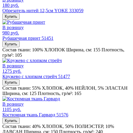
180 руб.
Обрезатель нитей 12,5см YOKE 333059
Купить
В розницу
980 руб.
Рубашечная принт 51451
Купить
Состав ткани:
100% ХЛОПОК
Ширина, см:
155
Плотность,
гр/м²:
105
В розницу
1275 руб.
Кружево с хлопком стрейч 51477
Купить
Состав ткани:
55% ХЛОПОК, 40% НЕЙЛОН, 5% ЭЛАСТАН
Ширина, см:
125
Плотность, гр/м²:
165
В розницу
1105 руб.
Костюмная ткань Гарвард 51576
Купить
Состав ткани:
40% ХЛОПОК, 50% ПОЛИЭСТЕР, 10%
ЛАВСАН
Ширина, см:
150
Плотность, гр/м²:
240