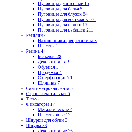
Пуговицы джинсовые
15
Пуговицы для белья
5
Пуговицы для блузок
84
Пуговицы для костюмов
101
Пуговицы для пальто
15
Пуговицы для рубашек
211
Регилин
4
Наконечники для регилина
3
Пластик
1
Резина
44
Бельевая
28
Декоративная
3
Обувная
1
Продёжка
4
С перфорацией
1
Шляпная
7
Сантиметровая лента
5
Стропа текстильная
5
Тесьма
1
Фиксаторы
17
Металлические
4
Пластиковые
13
Шнурки для обуви
3
Шнуры
39
Декоративные
36