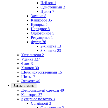
Нейлон
1
Однотонный
2
Принт
7
Зимние
8
Кашкорсе
35
Кулирка
5
Нарядное
8
Однотонное
5
Регулярные
1
Футер
36
2-х нитка
13
3-х нитка
23
Утеплители
2
Уценка
327
Флис
3
Хлопок
30
Шелк искусственный
15
Шитье
7
Экокожа
40
Закрыть меню
Для домашней одежды
40
Кашкорсе
37
Кулирное полотно
3
С лайкрой
3
Однотонное
2