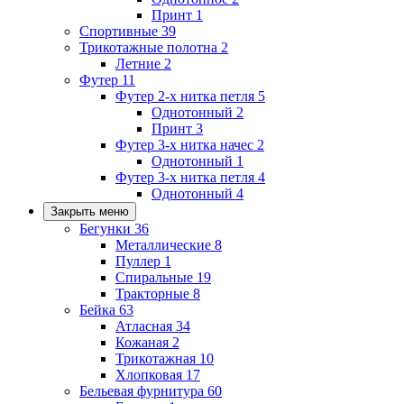
Принт
1
Спортивные
39
Трикотажные полотна
2
Летние
2
Футер
11
Футер 2-х нитка петля
5
Однотонный
2
Принт
3
Футер 3-х нитка начес
2
Однотонный
1
Футер 3-х нитка петля
4
Однотонный
4
Закрыть меню
Бегунки
36
Металлические
8
Пуллер
1
Спиральные
19
Тракторные
8
Бейка
63
Атласная
34
Кожаная
2
Трикотажная
10
Хлопковая
17
Бельевая фурнитура
60