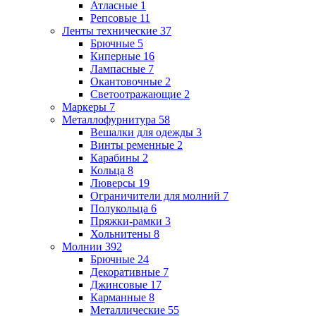
Атласные
1
Репсовые
11
Ленты технические
37
Брючные
5
Киперные
16
Лампасные
7
Окантовочные
2
Светоотражающие
2
Маркеры
7
Металлофурнитура
58
Вешалки для одежды
3
Винты ременные
2
Карабины
2
Кольца
8
Люверсы
19
Ограничители для молний
7
Полукольца
6
Пряжки-рамки
3
Хольнитены
8
Молнии
392
Брючные
24
Декоративные
7
Джинсовые
17
Карманные
8
Металлические
55