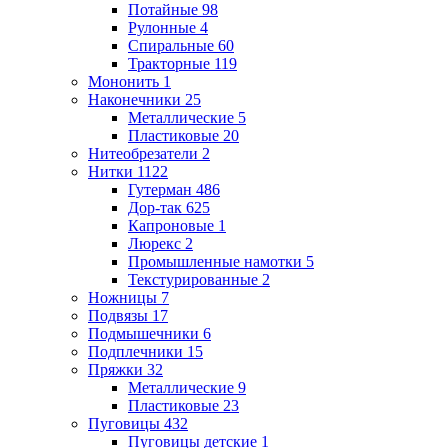
Потайные
98
Рулонные
4
Спиральные
60
Тракторные
119
Мононить
1
Наконечники
25
Металлические
5
Пластиковые
20
Нитеобрезатели
2
Нитки
1122
Гутерман
486
Дор-так
625
Капроновые
1
Люрекс
2
Промышленные намотки
5
Текстурированные
2
Ножницы
7
Подвязы
17
Подмышечники
6
Подплечники
15
Пряжки
32
Металлические
9
Пластиковые
23
Пуговицы
432
Пуговицы детские
1