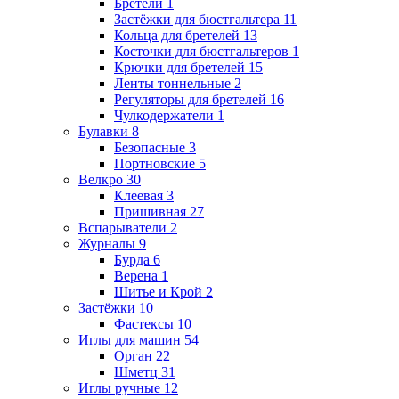
Бретели
1
Застёжки для бюстгальтера
11
Кольца для бретелей
13
Косточки для бюстгальтеров
1
Крючки для бретелей
15
Ленты тоннельные
2
Регуляторы для бретелей
16
Чулкодержатели
1
Булавки
8
Безопасные
3
Портновские
5
Велкро
30
Клеевая
3
Пришивная
27
Вспарыватели
2
Журналы
9
Бурда
6
Верена
1
Шитье и Крой
2
Застёжки
10
Фастексы
10
Иглы для машин
54
Орган
22
Шметц
31
Иглы ручные
12