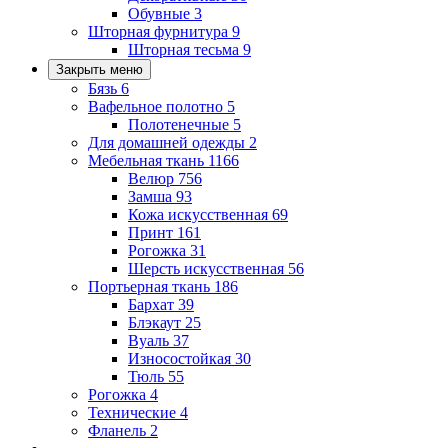
Обувные
3
Шторная фурнитура
9
Шторная тесьма
9
Закрыть меню
Бязь
6
Вафельное полотно
5
Полотенечные
5
Для домашней одежды
2
Мебельная ткань
1166
Велюр
756
Замша
93
Кожа искусственная
69
Принт
161
Рогожка
31
Шерсть искусственная
56
Портьерная ткань
186
Бархат
39
Блэкаут
25
Вуаль
37
Износостойкая
30
Тюль
55
Рогожка
4
Технические
4
Фланель
2