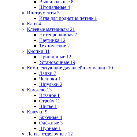
Вышивальные
8
Штопальные
4
Инструменты
5
Игла для поднятия петель
1
Кант
4
Клеевые материалы
21
Нитепрошивная
7
Паутинка
12
Технические
2
Кнопки
31
Пришивные
12
Установочные
19
Комплектующие для швейных машин
10
Лапки
7
Челноки
1
Шпульки
2
Кружево
13
Вязаное
1
Стрейч
11
Шитьё
1
Крючки
9
Брючные
4
Одёжные
3
Шубные
1
Ленты отделочные
12