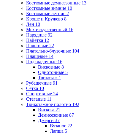
Костюмные демисезонные
13
Костюмные зимние
10
Костюмные летние
2
Кроше и Кружево
8
Лен
10
Мех искусственный
16
Нарядные
92
Пайетка
12
Пальтовые
22
Плательно-блузочные
104
Плащевые
14
Подкладочные
16
Вискозные
8
Однотонные
5
Трикотаж
1
Рубашечные
91
Сетка
10
Спортивные
24
Стёганые
11
Трикотажное полотно
192
Вискоза
21
Демисезонные
87
Джерси
37
Вязаное
22
Лапша
5